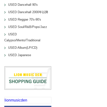
USED Dancehall 90's
USED Dancehall 2000年以降
USED Reggae 70's-90's
USED Soul/R&B/Pops/Jazz
USED
Calypso/Mento/Traditional
USED Album(LP/CD)
USED Japanese
lionmusicden