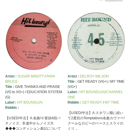
Artist :
SUGAR MINOTT
/
PAPA
Artist :
DELROY WILSON
BRUCE
Title :
GET READY (VG+) / MY TIME
Title :
GIVE THANKS AND PRAISE
(VG+)
(VG to VG+) / EDUCATION SYSTEM
Label :
HIT BOUND(JA)/CHANNEL
(G)
ONE
Label :
HIT BOUND(JA)
Riddim :
GET READY
/
MY TIME
Riddim :
【USED/中古】A:スタワン期に続い
【USED/中古】A:名曲!※冒頭4回パ
て2度目のTemptations名曲カヴァー!
チノイズ、B:途中からノイズ大
クールなロビーのベースとスライの
◆◆◆コンディション表記について
ミリ ...