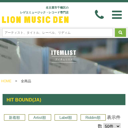
名古屋市千種区の
レゲエミュージック・レコード専門店
HOME
>
全商品
HIT BOUND(JA)
表示件
新着順
Artist順
Label順
Riddim順
数