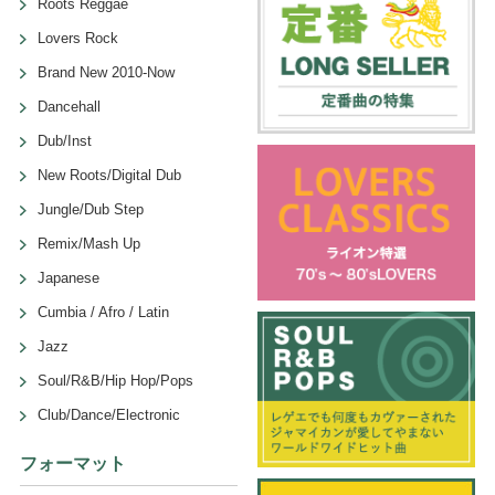
Roots Reggae
Lovers Rock
Brand New 2010-Now
Dancehall
Dub/Inst
New Roots/Digital Dub
Jungle/Dub Step
Remix/Mash Up
Japanese
Cumbia / Afro / Latin
Jazz
Soul/R&B/Hip Hop/Pops
Club/Dance/Electronic
フォーマット