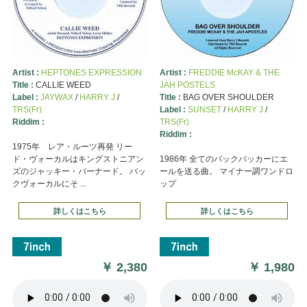
Artist :
HEPTONES EXPRESSION
Artist :
FREDDIE McKAY & THE
Title :
CALLIE WEED
JAH POSTELS
Label :
JAYWAX
/
HARRY J
/
Title :
BAG OVER SHOULDER
TRS(Fr)
Label :
SUNSET
/
HARRY J
/
Riddim :
TRS(Fr)
Riddim :
1975年 レア・ルーツ再発 リー
ド・ヴォーカルはキングストニアン
1986年 全てのバックパッカーにエ
ズのジャッキー・バーナード。 バッ
ールを送る曲。 マイナー調ワンドロ
クヴォーカルにそ ...
ップ
詳しくはこちら
詳しくはこちら
￥
2,380
￥
1,980