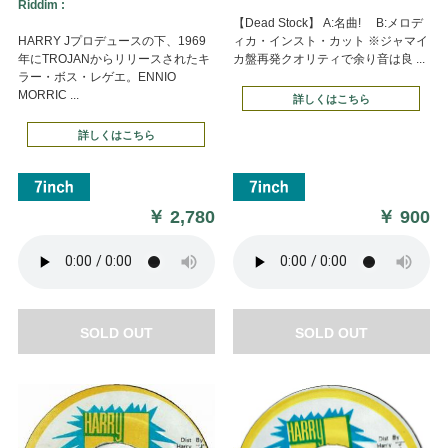
Riddim :
【Dead Stock】 A:名曲! B:メロデ
HARRY Jプロデュースの下、1969
ィカ・インスト・カット ※ジャマイ
年にTROJANからリリースされたキ
カ盤再発クオリティで余り音は良 ...
ラー・ボス・レゲエ。ENNIO
MORRIC ...
詳しくはこちら
詳しくはこちら
￥
2,780
￥
900
SOLD OUT
SOLD OUT