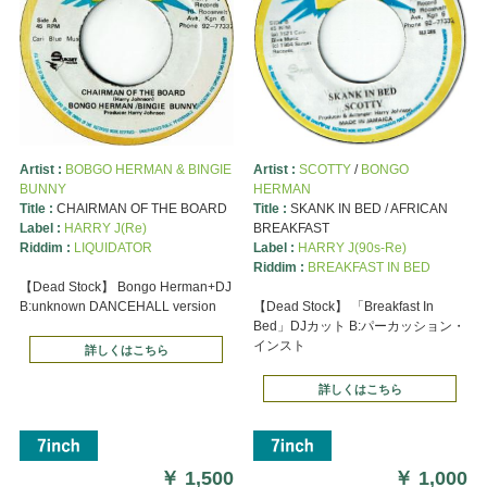
Artist :
BOBGO HERMAN & BINGIE
Artist :
SCOTTY
/
BONGO
BUNNY
HERMAN
Title :
CHAIRMAN OF THE BOARD
Title :
SKANK IN BED / AFRICAN
Label :
HARRY J(Re)
BREAKFAST
Riddim :
LIQUIDATOR
Label :
HARRY J(90s-Re)
Riddim :
BREAKFAST IN BED
【Dead Stock】 Bongo Herman+DJ
B:unknown DANCEHALL version
【Dead Stock】 「Breakfast In
Bed」DJカット B:パーカッション・
インスト
詳しくはこちら
詳しくはこちら
￥
1,500
￥
1,000