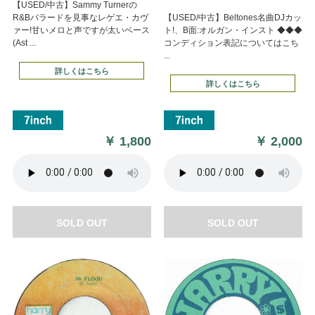
【USED/中古】Sammy Turnerの
R&Bバラードを見事なレゲエ・カヴ
【USED/中古】Beltones名曲DJカッ
ァー!甘いメロと声ですが太いベース
ト!、B面:オルガン・インスト ◆◆◆
(Ast ...
コンディション表記についてはこち
...
詳しくはこちら
詳しくはこちら
￥
1,800
￥
2,000
SOLD OUT
SOLD OUT