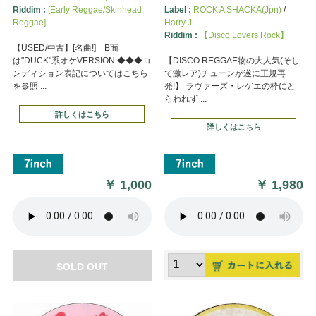
Riddim :
[Early Reggae/Skinhead
Label :
ROCK A SHACKA(Jpn)
/
Reggae]
Harry J
Riddim :
【Disco Lovers Rock】
【USED/中古】[名曲!] B面
は"DUCK"系オケVERSION ◆◆◆コ
【DISCO REGGAE物の大人気(そし
ンディション表記についてはこちら
て激レア)チューンが遂に正規再
を参照 ...
発!】 ラヴァーズ・レゲエの枠にと
らわれず ...
詳しくはこちら
詳しくはこちら
￥
1,000
￥
1,980
SOLD OUT