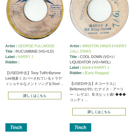
Artist :
GEORGE FULLWOOD
Artist :
WINSTON HINDS
/
HARRY
Title :
RUCUMBINE (VG+/LD)
J ALL STARS
Label :
HARRY J
Title :
COOL DOWN (VG+) /
Riddim :
LIQUIDATOR (VG+/WOL)
Label :
blank
/
HARRY J
【USED/中古】Tony TuffやByrone
Riddim :
[Early Reggae]
Lee他多くカバーされているトラデ
ィショナルなメントソングをSoul ...
【USED/中古】A:コーラスに
Beltonesが付いたナイス・アーリ
ー・レゲエ!、B:大ヒット曲! ◆◆◆
詳しくはこちら
コンディ ...
詳しくはこちら