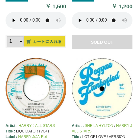
￥
1,500
￥
1,200
SOLD OUT
Artist :
HARRY J ALL STARS
Artist :
SHEILA HYLTON
/
HARRY J
Title :
LIQUIDATOR (VG+)
ALL STARS
Label :
HARRY J(JA-Re)
Title :
LOT OF LOVE / VERSION