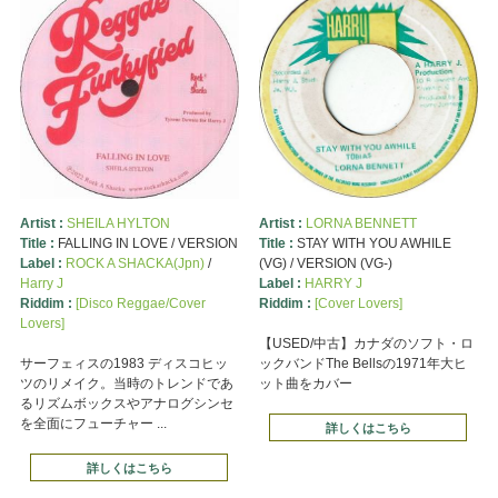
Artist :
SHEILA HYLTON
Artist :
LORNA BENNETT
Title :
FALLING IN LOVE / VERSION
Title :
STAY WITH YOU AWHILE
Label :
ROCK A SHACKA(Jpn)
/
(VG) / VERSION (VG-)
Harry J
Label :
HARRY J
Riddim :
[Disco Reggae/Cover
Riddim :
[Cover Lovers]
Lovers]
【USED/中古】カナダのソフト・ロ
サーフェィスの1983 ディスコヒッ
ックバンドThe Bellsの1971年大ヒ
ツのリメイク。当時のトレンドであ
ット曲をカバー
るリズムボックスやアナログシンセ
を全面にフューチャー ...
詳しくはこちら
詳しくはこちら