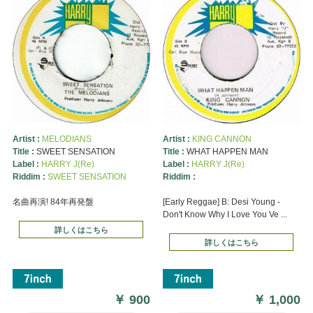
Artist :
MELODIANS
Artist :
KING CANNON
Title :
SWEET SENSATION
Title :
WHAT HAPPEN MAN
Label :
HARRY J(Re)
Label :
HARRY J(Re)
Riddim :
SWEET SENSATION
Riddim :
名曲再演! 84年再発盤
[Early Reggae] B: Desi Young -
Don't Know Why I Love You Ve ...
詳しくはこちら
詳しくはこちら
￥
900
￥
1,000