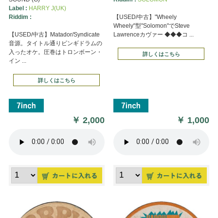
Label :
HARRY J(UK)
Riddim :
【USED/中古】"Wheely
Wheely"型"Solomon"でSteve
【USED/中古】Matador/Syndicate
Lawrenceカヴァー ◆◆◆コ ...
音源。タイトル通りビンギドラムの
入ったオケ。圧巻はトロンボーン・
詳しくはこちら
イン ...
詳しくはこちら
￥
2,000
￥
1,000