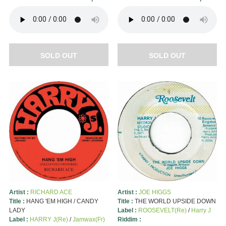
SOLD OUT
SOLD OUT
Artist :
RICHARD ACE
Artist :
JOE HIGGS
Title :
HANG 'EM HIGH / CANDY
Title :
THE WORLD UPSIDE DOWN
LADY
Label :
ROOSEVELT(Re)
/
Harry J
Label :
HARRY J(Re)
/
Jamwax(Fr)
Riddim :