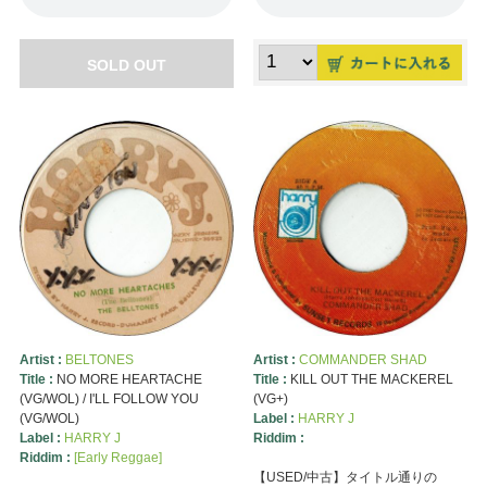
SOLD OUT
Artist :
BELTONES
Artist :
COMMANDER SHAD
Title :
NO MORE HEARTACHE
Title :
KILL OUT THE MACKEREL
(VG/WOL) / I'LL FOLLOW YOU
(VG+)
(VG/WOL)
Label :
HARRY J
Label :
HARRY J
Riddim :
Riddim :
[Early Reggae]
【USED/中古】タイトル通りの