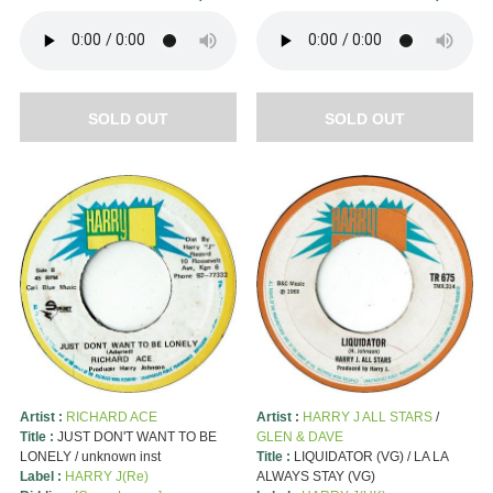
SOLD OUT
SOLD OUT
Artist :
RICHARD ACE
Artist :
HARRY J ALL STARS
/
Title :
JUST DON'T WANT TO BE
GLEN & DAVE
LONELY / unknown inst
Title :
LIQUIDATOR (VG) / LA LA
Label :
HARRY J(Re)
ALWAYS STAY (VG)