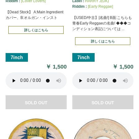
Riddim :
[Cover Lovers]
Label :
HARRY J(UK)
Riddim :
[Early Reggae]
【Dead Stock】 A:Main Ingredient
カバー、B:オルガン・インスト
【USED/中古】[名曲!] B面:こちらも
青春Early Reggaeの名曲! ◆◆◆コ
ンディション表記については ...
詳しくはこちら
詳しくはこちら
￥
1,500
￥
1,500
SOLD OUT
SOLD OUT