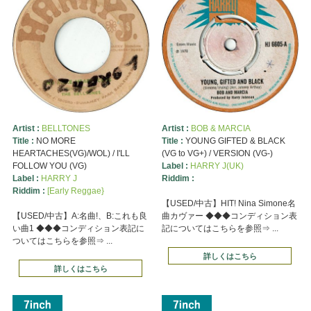
Artist :
BELLTONES
Artist :
BOB & MARCIA
Title :
NO MORE
Title :
YOUNG GIFTED & BLACK
HEARTACHES(VG)/WOL) / I'LL
(VG to VG+) / VERSION (VG-)
FOLLOW YOU (VG)
Label :
HARRY J(UK)
Label :
HARRY J
Riddim :
Riddim :
[Early Reggae}
【USED/中古】HIT! Nina Simone名
【USED/中古】A:名曲!、B:これも良
曲カヴァー ◆◆◆コンディション表
い曲1 ◆◆◆コンディション表記に
記についてはこちらを参照⇒ ...
ついてはこちらを参照⇒ ...
詳しくはこちら
詳しくはこちら