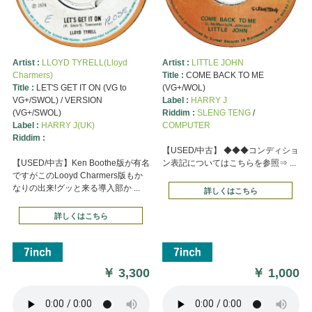
Artist :
LLOYD TYRELL(Lloyd
Artist :
LITTLE JOHN
Charmers)
Title :
COME BACK TO ME
Title :
LET'S GET IT ON (VG to
(VG+/WOL)
VG+/SWOL) / VERSION
Label :
HARRY J
(VG+/SWOL)
Riddim :
SLENG TENG
/
Label :
HARRY J(UK)
COMPUTER
Riddim :
【USED/中古】 ◆◆◆コンディショ
【USED/中古】Ken Boothe版が有名
ン表記についてはこちらを参照⇒ ...
ですがこのLooyd Charmers版もか
なりの出来!グッと来る導入部か ...
詳しくはこちら
詳しくはこちら
￥
3,300
￥
1,000