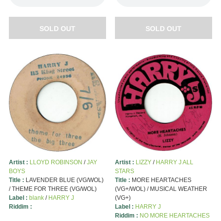
SOLD OUT
SOLD OUT
Artist :
LLOYD ROBINSON
/
JAY
Artist :
LIZZY
/
HARRY J ALL
BOYS
STARS
Title :
LAVENDER BLUE (VG/WOL)
Title :
MORE HEARTACHES
/ THEME FOR THREE (VG/WOL)
(VG+/WOL) / MUSICAL WEATHER
Label :
blank
/
HARRY J
(VG+)
Riddim :
Label :
HARRY J
Riddim :
NO MORE HEARTACHES