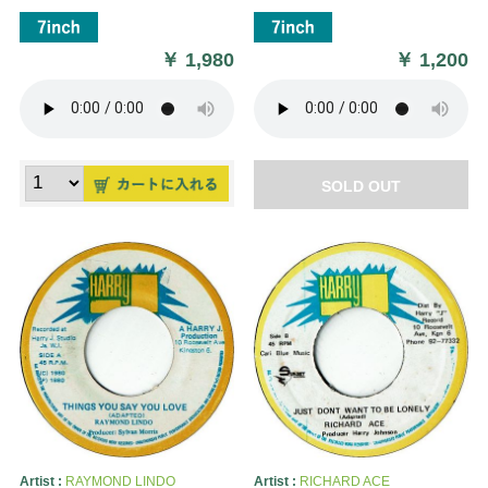
￥
1,980
￥
1,200
SOLD OUT
Artist :
RAYMOND LINDO
Artist :
RICHARD ACE