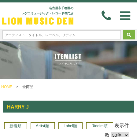
名古屋市千種区の
レゲエミュージック・レコード専門店
HOME
>
全商品
HARRY J
表示件
新着順
Artist順
Label順
Riddim順
数