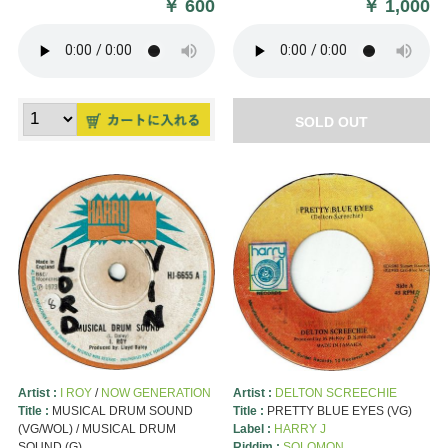
￥
600
￥
1,000
SOLD OUT
Artist :
I ROY
/
NOW GENERATION
Artist :
DELTON SCREECHIE
Title :
MUSICAL DRUM SOUND
Title :
PRETTY BLUE EYES (VG)
(VG/WOL) / MUSICAL DRUM
Label :
HARRY J
SOUND (G)
Riddim :
SOLOMON