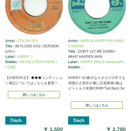
Artist :
COCOA TEA
Artist :
MARCIA GRIFFITHS
/
KING
Title :
86 FLOOD (VG) / VERSION
CANNON
(VG+)
Title :
DON'T LET ME DOWN /
Label :
HARRY J
WHAT HAPPEN MAN
Riddim :
REVOLUTION
/
HERE I
Label :
HARRY J(Re)
/
Jamwax(Fr)
COME
Riddim :
【USED/中古】 ◆◆◆コンディショ
HARRY Jの膨大なカタログの中でも
ン表記についてはこちらを参照⇒ ...
屈指の人気作が遂に正規再発! 曲は
ビートルズ末期の69年"Get Back Se
...
詳しくはこちら
詳しくはこちら
￥
1,500
￥
2,780