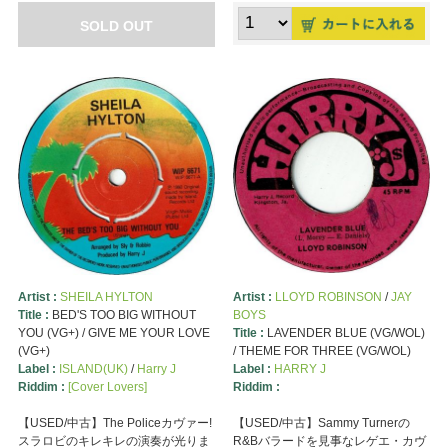
SOLD OUT
Artist :
SHEILA HYLTON
Artist :
LLOYD ROBINSON
/
JAY
Title :
BED'S TOO BIG WITHOUT
BOYS
YOU (VG+) / GIVE ME YOUR LOVE
Title :
LAVENDER BLUE (VG/WOL)
(VG+)
/ THEME FOR THREE (VG/WOL)
Label :
ISLAND(UK)
/
Harry J
Label :
HARRY J
Riddim :
[Cover Lovers]
Riddim :
【USED/中古】The Policeカヴァー!
【USED/中古】Sammy Turnerの
スラロビのキレキレの演奏が光りま
R&Bバラードを見事なレゲエ・カヴ