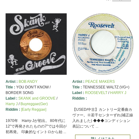
Artist :
BOB ANDY
Artist :
PEACE MAKERS
Title :
YOU DON'T KNOW /
Title :
TENNESSEE WALTZ (VG+)
BORDER SONG
Label :
ROOSEVELT
/
HARRY J
Label :
SKANK and GROOVE
/
Riddim :
Harry J
/
Buyreggae(Ger)
Riddim :
[Early Reggae]
【USED/中古】カントリー定番曲カ
ヴァー。※若干センターずれ(補正線
1970年 Harry-Jが初出。 80年代に
入れました) ◆◆◆コンディション
12"で再発されたものの7"では今回が
表記について ...
初再発。 印象的なイントロから始 ...
詳しくはこちら