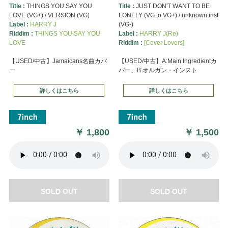
Title :
THINGS YOU SAY YOU
Title :
JUST DON'T WANT TO BE
LOVE (VG+) / VERSION (VG)
LONELY (VG to VG+) / unknown inst
Label :
HARRY J
(VG-)
Riddim :
THINGS YOU SAY YOU
Label :
HARRY J(Re)
LOVE
Riddim :
[Cover Lovers]
【USED/中古】Jamaicans名曲カバ
【USED/中古】A:Main Ingredientカ
ー
バー、B:オルガン・インスト
詳しくはこちら
詳しくはこちら
￥
1,800
￥
1,500
SOLD OUT
SOLD OUT