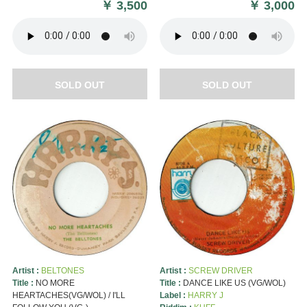
￥
3,500
￥
3,000
SOLD OUT
SOLD OUT
Artist :
BELTONES
Artist :
SCREW DRIVER
Title :
NO MORE
Title :
DANCE LIKE US (VG/WOL)
HEARTACHES(VG/WOL) / I'LL
Label :
HARRY J