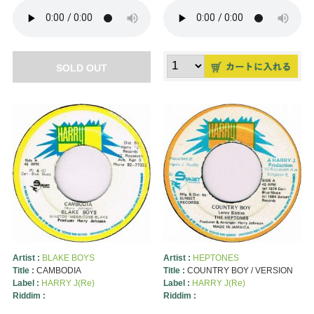
SOLD OUT
Artist :
BLAKE BOYS
Artist :
HEPTONES
Title :
CAMBODIA
Title :
COUNTRY BOY / VERSION
Label :
HARRY J(Re)
Label :
HARRY J(Re)
Riddim :
Riddim :