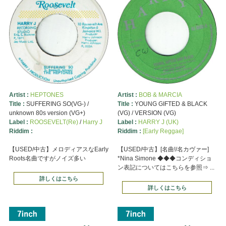
Artist :
HEPTONES
Artist :
BOB & MARCIA
Title :
SUFFERING SO(VG-) /
Title :
YOUNG GIFTED & BLACK
unknown 80s version (VG+)
(VG) / VERSION (VG)
Label :
ROOSEVELT(Re)
/
Harry J
Label :
HARRY J (UK)
Riddim :
Riddim :
[Early Reggae]
【USED/中古】メロディアスなEarly
【USED/中古】[名曲!/名カヴァー]
Roots名曲ですがノイズ多い
*Nina Simone ◆◆◆コンディショ
ン表記についてはこちらを参照⇒ ...
詳しくはこちら
詳しくはこちら