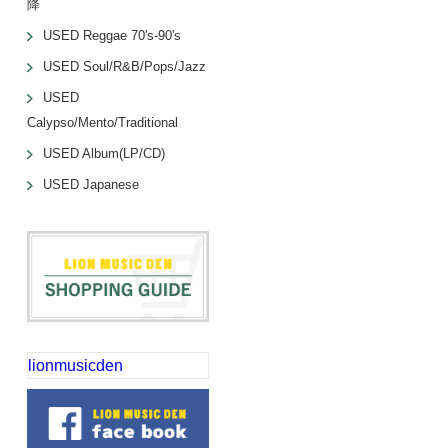
降
USED Reggae 70's-90's
USED Soul/R&B/Pops/Jazz
USED
Calypso/Mento/Traditional
USED Album(LP/CD)
USED Japanese
lionmusicden