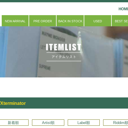
HOM
NEW ARRIVAL
PRE ORDER
BACK IN STOCK
USED
BEST S
terminator
新着順
Artist順
Label順
Riddim