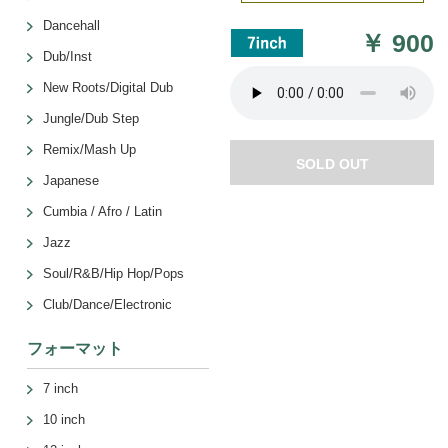
Dancehall
￥
900
Dub/Inst
New Roots/Digital Dub
Jungle/Dub Step
Remix/Mash Up
SOLD OUT
Japanese
Cumbia / Afro / Latin
Jazz
Soul/R&B/Hip Hop/Pops
Club/Dance/Electronic
フォーマット
7 inch
10 inch