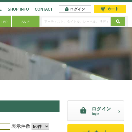
E
SHOP INFO
CONTACT
ELLER
SALE
表示件数
順