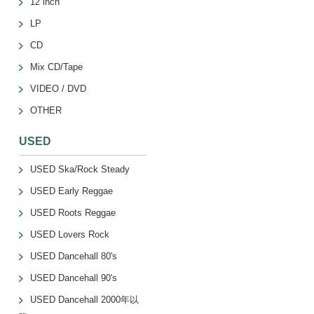
12 inch
LP
CD
Mix CD/Tape
VIDEO / DVD
OTHER
USED
USED Ska/Rock Steady
USED Early Reggae
USED Roots Reggae
USED Lovers Rock
USED Dancehall 80's
USED Dancehall 90's
USED Dancehall 2000年以