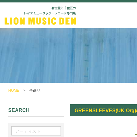
名古屋市千種区の
レゲエミュージック・レコード専門店
HOME
>
全商品
SEARCH
GREENSLEEVES(UK-Org)/X