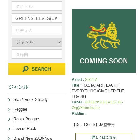
Artist :
SIZZLA
Title :
RASTAFARI TEACH I
ジャンル
EVERYTHING /GIVE HER THE
LOVING
Ska / Rock Steady
Label :
GREENSLEEVES(UK-
Org)/Xterminator
Reggae
Riddim :
Roots Reggae
【Dead Stock】JA盤未発
Lovers Rock
詳しくはこちら
Brand New 2010-Now