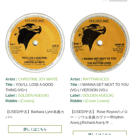
Artist :
CHRISTINE JOY WHITE
Artist :
RHYTHM ACES
Title :
YOU'LL LOSE A GOOD
Title :
I WANNA GET NEXT TO YOU
THING (VG+)
(VG-) / VERSION (VG-)
Label :
GOLDEN AGE(UK)
Label :
GOLDEN AGE(UK)
Riddim :
[Covers]
Riddim :
[Cover Lovers]
【USED/中古】Barbara Lynn名曲カ
【USED/中古】 Rose Royceのメロ
バー
ー・ソウル名曲カヴァー!Rhythm
AcesはRichard Aceを中 ...
詳しくはこちら
詳しくはこちら