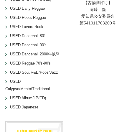
【古物商許可】
USED Early Reggae
岡崎 隆
愛知県公安委員会
USED Roots Reggae
第541011703200号
USED Lovers Rock
USED Dancehall 80's
USED Dancehall 90's
USED Dancehall 2000年以降
USED Reggae 70's-90's
USED Soul/R&B/Pops/Jazz
USED
Calypso/Mento/Traditional
USED Album(LP/CD)
USED Japanese