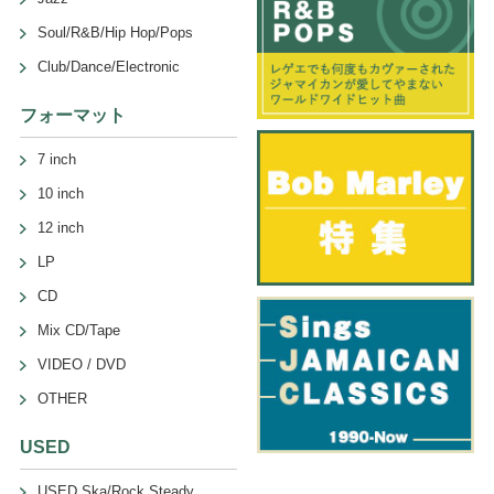
Soul/R&B/Hip Hop/Pops
Club/Dance/Electronic
フォーマット
7 inch
10 inch
12 inch
LP
CD
Mix CD/Tape
VIDEO / DVD
OTHER
USED
USED Ska/Rock Steady