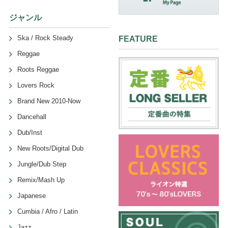
ジャンル
Ska / Rock Steady
FEATURE
Reggae
Roots Reggae
Lovers Rock
Brand New 2010-Now
Dancehall
Dub/Inst
New Roots/Digital Dub
Jungle/Dub Step
Remix/Mash Up
Japanese
Cumbia / Afro / Latin
Jazz