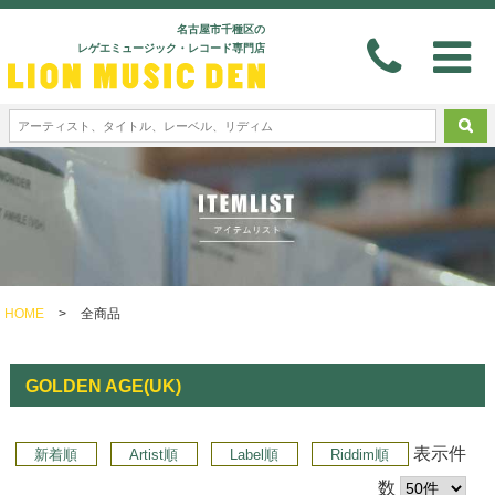
名古屋市千種区の
レゲエミュージック・レコード専門店
HOME
>
全商品
GOLDEN AGE(UK)
表示件
新着順
Artist順
Label順
Riddim順
数