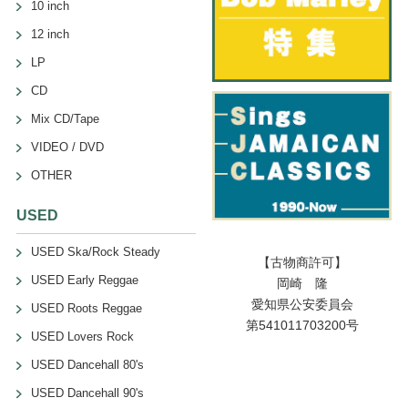
10 inch
12 inch
LP
CD
Mix CD/Tape
VIDEO / DVD
OTHER
USED
USED Ska/Rock Steady
【古物商許可】
USED Early Reggae
岡崎 隆
愛知県公安委員会
USED Roots Reggae
第541011703200号
USED Lovers Rock
USED Dancehall 80's
USED Dancehall 90's