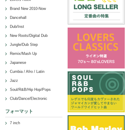
Brand New 2010-Now
Dancehall
Dub/Inst
New Roots/Digital Dub
Jungle/Dub Step
Remix/Mash Up
Japanese
Cumbia / Afro / Latin
Jazz
Soul/R&B/Hip Hop/Pops
Club/Dance/Electronic
フォーマット
7 inch