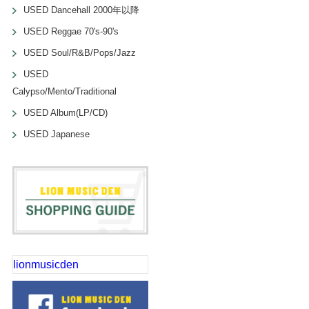
USED Dancehall 2000年以降
USED Reggae 70's-90's
USED Soul/R&B/Pops/Jazz
USED
Calypso/Mento/Traditional
USED Album(LP/CD)
USED Japanese
lionmusicden