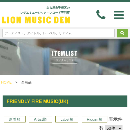
名古屋市千種区の
レゲエミュージック・レコード専門店
HOME
>
全商品
FRIENDLY FIRE MUSIC(UK)
表示件
新着順
Artist順
Label順
Riddim順
数