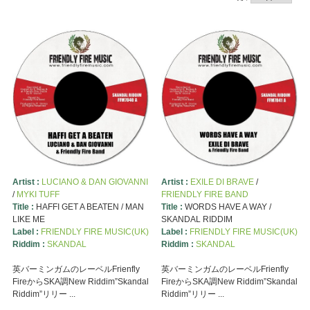
Artist :
LUCIANO & DAN GIOVANNI
Artist :
EXILE DI BRAVE
/
/
MYKI TUFF
FRIENDLY FIRE BAND
Title :
HAFFI GET A BEATEN / MAN
Title :
WORDS HAVE A WAY /
LIKE ME
SKANDAL RIDDIM
Label :
FRIENDLY FIRE MUSIC(UK)
Label :
FRIENDLY FIRE MUSIC(UK)
Riddim :
SKANDAL
Riddim :
SKANDAL
英バーミンガムのレーベルFrienfly
英バーミンガムのレーベルFrienfly
FireからSKA調New Riddim”Skandal
FireからSKA調New Riddim”Skandal
Riddim”リリー ...
Riddim”リリー ...