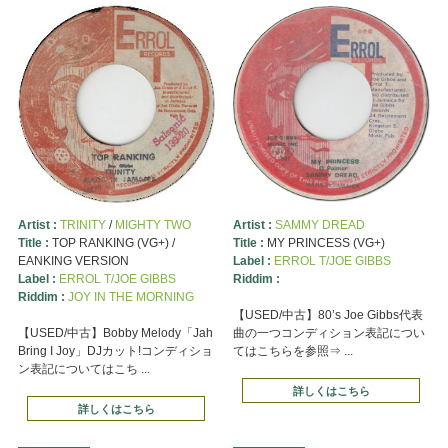
Artist :
TRINITY
/
MIGHTY TWO
Artist :
SAMMY DREAD
Title :
TOP RANKING (VG+) /
Title :
MY PRINCESS (VG+)
EANKING VERSION
Label :
ERROL T/JOE GIBBS
Label :
ERROL T/JOE GIBBS
Riddim :
Riddim :
JOY IN THE MORNING
【USED/中古】80’s Joe Gibbs代表
【USED/中古】Bobby Melody「Jah
曲の一つコンディション表記につい
Bring I Joy」DJカット!コンディショ
てはこちらを参照⇒ ...
ン表記についてはこち ...
詳しくはこちら
詳しくはこちら