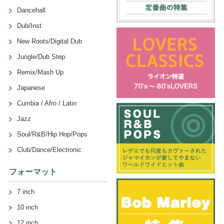
Dancehall
Dub/Inst
New Roots/Digital Dub
Jungle/Dub Step
Remix/Mash Up
Japanese
Cumbia / Afro / Latin
Jazz
Soul/R&B/Hip Hop/Pops
Club/Dance/Electronic
フォーマット
7 inch
10 inch
12 inch