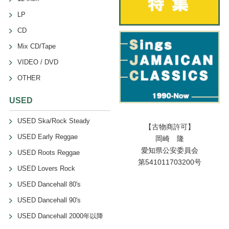
LP
CD
Mix CD/Tape
VIDEO / DVD
OTHER
USED
USED Ska/Rock Steady
【古物商許可】
USED Early Reggae
岡崎 隆
愛知県公安委員会
USED Roots Reggae
第541011703200号
USED Lovers Rock
USED Dancehall 80's
USED Dancehall 90's
USED Dancehall 2000年以降