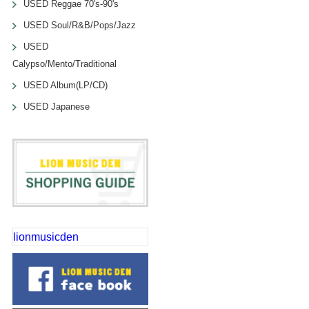
USED Reggae 70's-90's
USED Soul/R&B/Pops/Jazz
USED
Calypso/Mento/Traditional
USED Album(LP/CD)
USED Japanese
lionmusicden