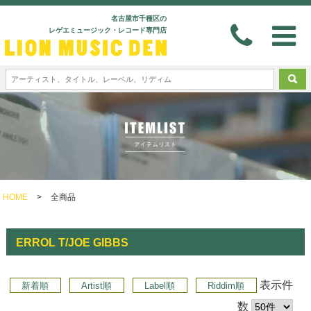
名古屋市千種区の
レゲエミュージック・レコード専門店
HOME
>
全商品
ERROL T/JOE GIBBS
表示件
新着順
Artist順
Label順
Riddim順
数