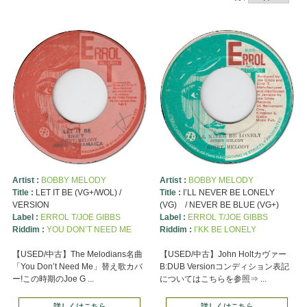
Artist :
BOBBY MELODY
Artist :
BOBBY MELODY
Title :
LET IT BE (VG+/WOL) /
Title :
I’LL NEVER BE LONELY
VERSION
(VG) / NEVER BE BLUE (VG+)
Label :
ERROL T/JOE GIBBS
Label :
ERROL T/JOE GIBBS
Riddim :
YOU DON’T NEED ME
Riddim :
I’KK BE LONELY
【USED/中古】The Melodians名曲
【USED/中古】John Holtカヴァー
「You Don’t Need Me」替え歌カバ
B:DUB Versionコンディション表記
ー!この時期のJoe G ...
についてはこちらを参照⇒ ...
詳しくはこちら
詳しくはこちら