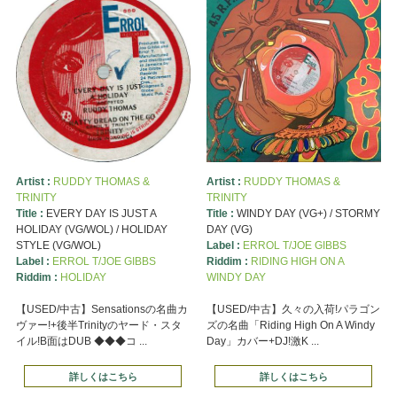
Artist :
RUDDY THOMAS &
Artist :
RUDDY THOMAS &
TRINITY
TRINITY
Title :
EVERY DAY IS JUST A
Title :
WINDY DAY (VG+) / STORMY
HOLIDAY (VG/WOL) / HOLIDAY
DAY (VG)
STYLE (VG/WOL)
Label :
ERROL T/JOE GIBBS
Label :
ERROL T/JOE GIBBS
Riddim :
RIDING HIGH ON A
Riddim :
HOLIDAY
WINDY DAY
【USED/中古】Sensationsの名曲カ
【USED/中古】久々の入荷!パラゴン
ヴァー!+後半Trinityのヤード・スタ
ズの名曲「Riding High On A Windy
イル!B面はDUB ◆◆◆コ ...
Day」カバー+DJ!激K ...
詳しくはこちら
詳しくはこちら