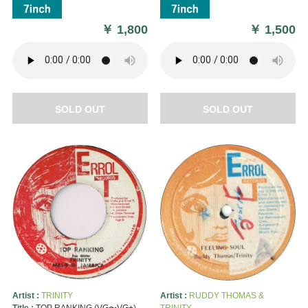
￥
1,800
￥
1,500
SOLD OUT
SOLD OUT
Artist :
TRINITY
Artist :
RUDDY THOMAS &
Title :
TOP RANKING (VG〜VG+)
TRINITY