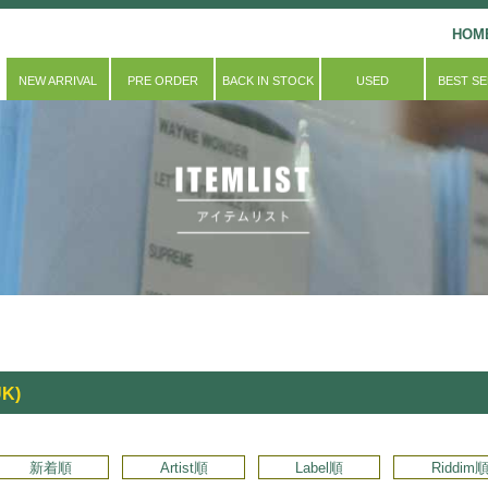
HOM
NEW ARRIVAL
PRE ORDER
BACK IN STOCK
USED
BEST S
UK)
新着順
Artist順
Label順
Riddim