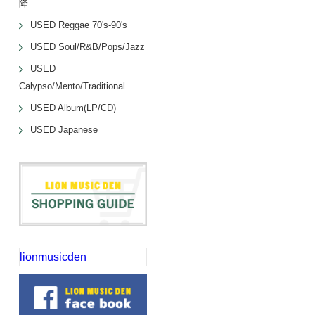
降
USED Reggae 70's-90's
USED Soul/R&B/Pops/Jazz
USED
Calypso/Mento/Traditional
USED Album(LP/CD)
USED Japanese
lionmusicden