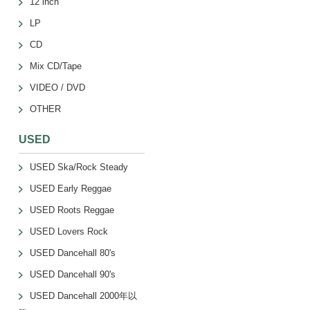
12 inch
LP
CD
Mix CD/Tape
VIDEO / DVD
OTHER
USED
USED Ska/Rock Steady
USED Early Reggae
USED Roots Reggae
USED Lovers Rock
USED Dancehall 80's
USED Dancehall 90's
USED Dancehall 2000年以