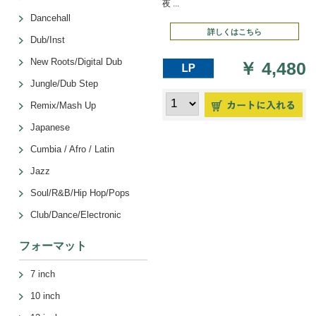
夜 ...
Dancehall
詳しくはこちら
Dub/Inst
New Roots/Digital Dub
￥
4,480
Jungle/Dub Step
Remix/Mash Up
Japanese
Cumbia / Afro / Latin
Jazz
Soul/R&B/Hip Hop/Pops
Club/Dance/Electronic
フォーマット
7 inch
10 inch