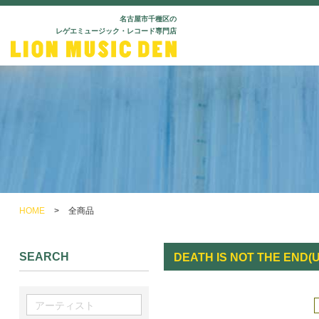
名古屋市千種区の
レゲエミュージック・レコード専門店
HOME
>
全商品
SEARCH
DEATH IS NOT THE END(