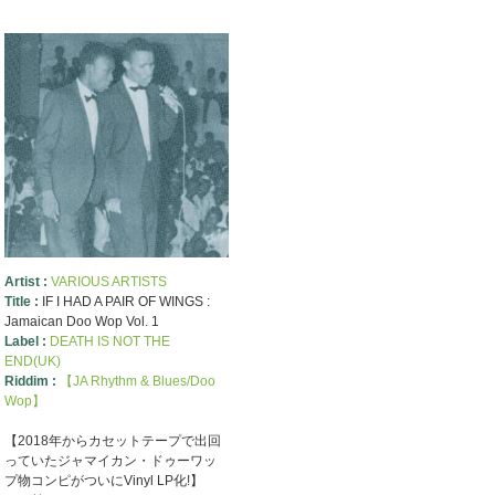
Artist :
VARIOUS ARTISTS
Title :
IF I HAD A PAIR OF WINGS :
Jamaican Doo Wop Vol. 1
Label :
DEATH IS NOT THE
END(UK)
Riddim :
【JA Rhythm & Blues/Doo
Wop】
【2018年からカセットテープで出回
っていたジャマイカン・ドゥーワッ
プ物コンピがついにVinyl LP化!】