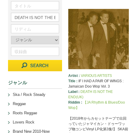
Artist :
VARIOUS ARTISTS
Title :
IF I HAD A PAIR OF WINGS :
ジャンル
Jamaican Doo Wop Vol. 3
Label :
DEATH IS NOT THE
Ska / Rock Steady
END(UK)
Riddim :
【JA Rhythm & Blues/Doo
Reggae
Wop】
Roots Reggae
【2018年からカセットテープで出回
Lovers Rock
っていたジャマイカン・ドゥーワッ
プ物コンピVinyl LP化第3集!】 SKA前
Brand New 2010-Now