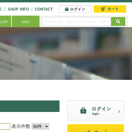
E
SHOP INFO
CONTACT
ELLER
SALE
表示件数
順