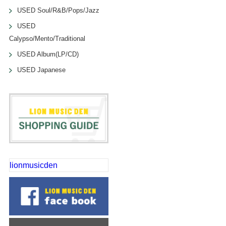
USED Soul/R&B/Pops/Jazz
USED
Calypso/Mento/Traditional
USED Album(LP/CD)
USED Japanese
lionmusicden