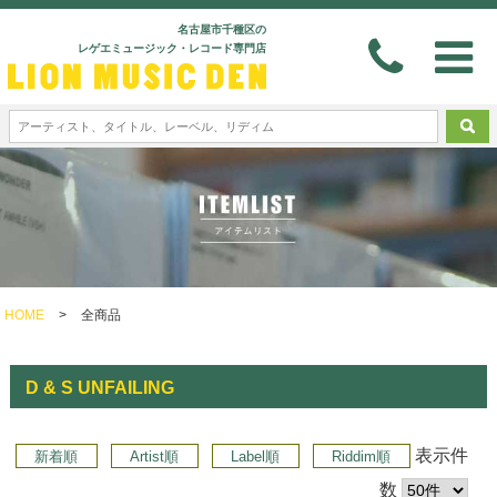
名古屋市千種区の
レゲエミュージック・レコード専門店
HOME
>
全商品
D & S UNFAILING
表示件
新着順
Artist順
Label順
Riddim順
数