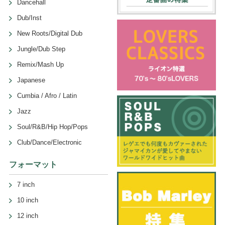
Dancehall
Dub/Inst
New Roots/Digital Dub
Jungle/Dub Step
Remix/Mash Up
Japanese
Cumbia / Afro / Latin
Jazz
Soul/R&B/Hip Hop/Pops
Club/Dance/Electronic
フォーマット
7 inch
10 inch
12 inch