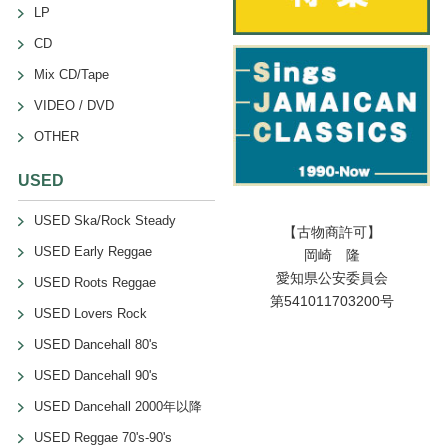
LP
CD
Mix CD/Tape
VIDEO / DVD
OTHER
USED
USED Ska/Rock Steady
【古物商許可】
USED Early Reggae
岡崎 隆
愛知県公安委員会
USED Roots Reggae
第541011703200号
USED Lovers Rock
USED Dancehall 80's
USED Dancehall 90's
USED Dancehall 2000年以降
USED Reggae 70's-90's