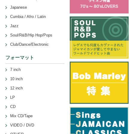
Japanese
Cumbia / Afro / Latin
Jazz
Soul/R&B/Hip Hop/Pops
Club/Dance/Electronic
フォーマット
7 inch
10 inch
12 inch
LP
CD
Mix CD/Tape
VIDEO / DVD