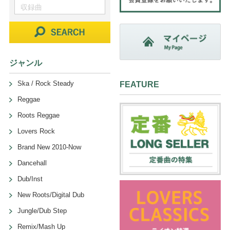
ジャンル
Ska / Rock Steady
FEATURE
Reggae
Roots Reggae
Lovers Rock
Brand New 2010-Now
Dancehall
Dub/Inst
New Roots/Digital Dub
Jungle/Dub Step
Remix/Mash Up