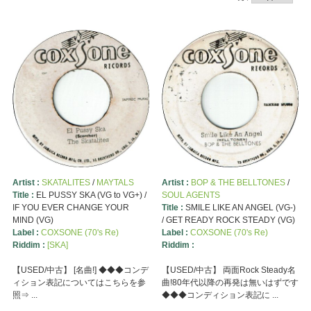
Artist :
SKATALITES
/
MAYTALS
Artist :
BOP & THE BELLTONES
/
Title :
EL PUSSY SKA (VG to VG+) /
SOUL AGENTS
IF YOU EVER CHANGE YOUR
Title :
SMILE LIKE AN ANGEL (VG-)
MIND (VG)
/ GET READY ROCK STEADY (VG)
Label :
COXSONE (70's Re)
Label :
COXSONE (70's Re)
Riddim :
[SKA]
Riddim :
【USED/中古】 [名曲!] ◆◆◆コンデ
【USED/中古】 両面Rock Steady名
ィション表記についてはこちらを参
曲!80年代以降の再発は無いはずです
照⇒ ...
◆◆◆コンディション表記に ...