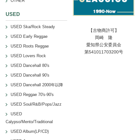
OTHER
USED
USED Ska/Rock Steady
【古物商許可】
USED Early Reggae
岡崎 隆
愛知県公安委員会
USED Roots Reggae
第541011703200号
USED Lovers Rock
USED Dancehall 80's
USED Dancehall 90's
USED Dancehall 2000年以降
USED Reggae 70's-90's
USED Soul/R&B/Pops/Jazz
USED
Calypso/Mento/Traditional
USED Album(LP/CD)