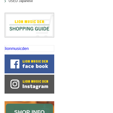
USED Japanese
lionmusicden
SHOP INFO