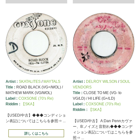
Artist :
SKATALITES
/
MAYTALS
Artist :
DELROY WILSON
/
SOUL
Title :
ROAD BLACK (VG+/WOL) /
VENDORS
MATHEW MARK (VG/WOL)
Title :
CLOSE TO ME (VG- to
Label :
COXSONE (70's Re)
VG/LD) / HI LIFE (G+/LD)
Riddim :
【SKA】
Label :
COXSONE (70's Re)
Riddim :
【SKA】
【USED/中古】◆◆◆コンディショ
ン表記についてはこちらを参照⇒ ...
【USED/中古】 A:Dan Pennカヴァ
ー、B:ノイズと音割れ◆◆◆コンデ
ィション表記についてはこちらを参
詳しくはこちら
照⇒ ...