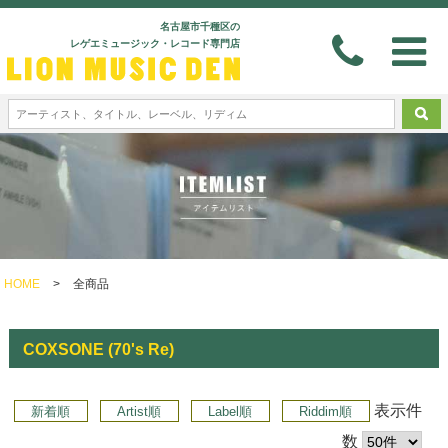
名古屋市千種区の
レゲエミュージック・レコード専門店
HOME
>
全商品
COXSONE (70's Re)
表示件
新着順
Artist順
Label順
Riddim順
数