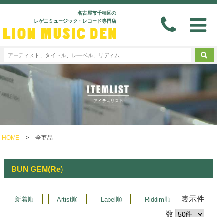
名古屋市千種区の
レゲエミュージック・レコード専門店
HOME
>
全商品
BUN GEM(Re)
表示件
新着順
Artist順
Label順
Riddim順
数