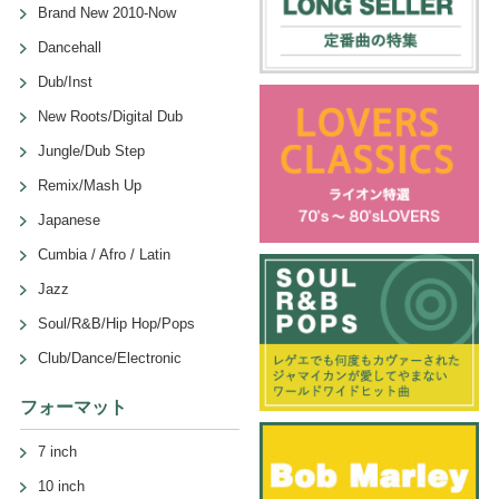
Brand New 2010-Now
Dancehall
Dub/Inst
New Roots/Digital Dub
Jungle/Dub Step
Remix/Mash Up
Japanese
Cumbia / Afro / Latin
Jazz
Soul/R&B/Hip Hop/Pops
Club/Dance/Electronic
フォーマット
7 inch
10 inch