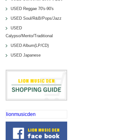
USED Reggae 70's-90's
USED Soul/R&B/Pops/Jazz
USED
Calypso/Mento/Traditional
USED Album(LP/CD)
USED Japanese
lionmusicden