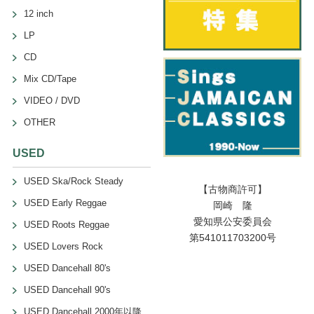
12 inch
LP
CD
Mix CD/Tape
VIDEO / DVD
OTHER
USED
USED Ska/Rock Steady
【古物商許可】
USED Early Reggae
岡崎 隆
愛知県公安委員会
USED Roots Reggae
第541011703200号
USED Lovers Rock
USED Dancehall 80's
USED Dancehall 90's
USED Dancehall 2000年以降