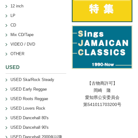
12 inch
LP
CD
Mix CD/Tape
VIDEO / DVD
OTHER
USED
USED Ska/Rock Steady
【古物商許可】
USED Early Reggae
岡崎 隆
愛知県公安委員会
USED Roots Reggae
第541011703200号
USED Lovers Rock
USED Dancehall 80's
USED Dancehall 90's
USED Dancehall 2000年以降