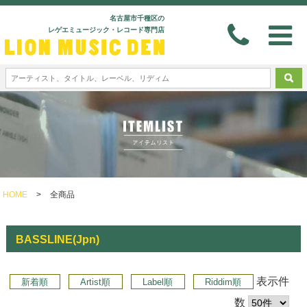
名古屋市千種区の
レゲエミュージック・レコード専門店
HOME
>
全商品
BASSLINE(Jpn)
表示件
新着順
Artist順
Label順
Riddim順
数