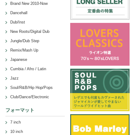
Brand New 2010-Now
Dancehall
Dub/Inst
New Roots/Digital Dub
Jungle/Dub Step
Remix/Mash Up
Japanese
Cumbia / Afro / Latin
Jazz
Soul/R&B/Hip Hop/Pops
Club/Dance/Electronic
フォーマット
7 inch
10 inch