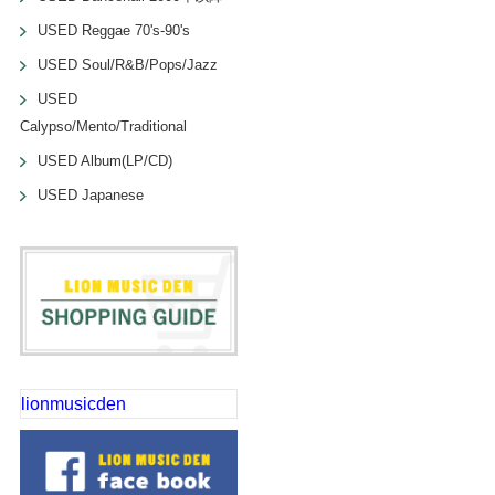
USED Reggae 70's-90's
USED Soul/R&B/Pops/Jazz
USED
Calypso/Mento/Traditional
USED Album(LP/CD)
USED Japanese
lionmusicden