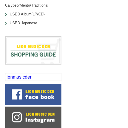
Calypso/Mento/Traditional
USED Album(LP/CD)
USED Japanese
lionmusicden