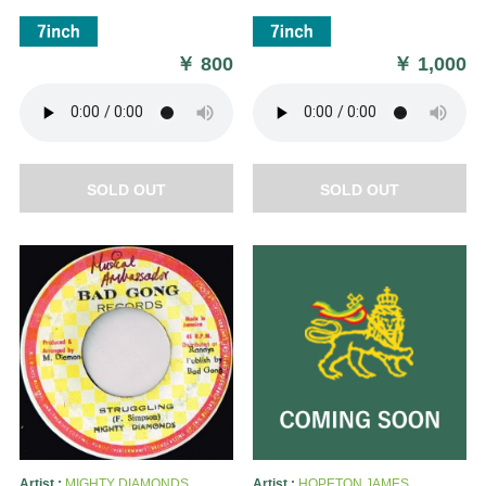
￥
800
￥
1,000
SOLD OUT
SOLD OUT
Artist :
MIGHTY DIAMONDS
Artist :
HOPETON JAMES