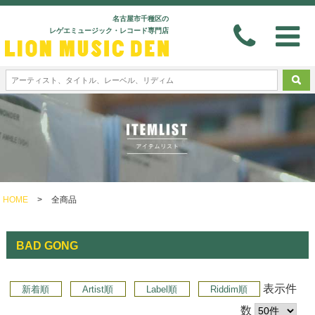
名古屋市千種区の
レゲエミュージック・レコード専門店
HOME
>
全商品
BAD GONG
表示件
新着順
Artist順
Label順
Riddim順
数