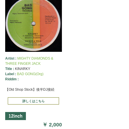
Artist :
MIGHTY DIAMONDS &
THREE FINGER JACK
Title :
KINARKY
Label :
BAD GONG(Org)
Riddim :
【Old Shop Stock】後半DJ接続
詳しくはこちら
￥
2,000