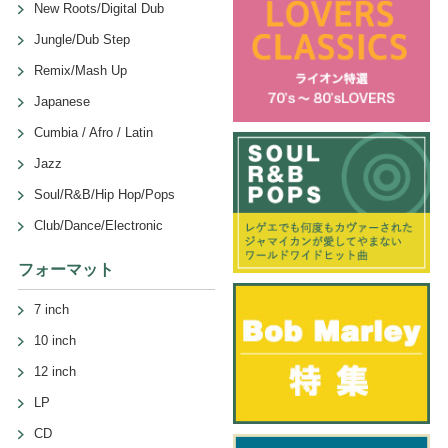
New Roots/Digital Dub
Jungle/Dub Step
Remix/Mash Up
Japanese
Cumbia / Afro / Latin
Jazz
Soul/R&B/Hip Hop/Pops
Club/Dance/Electronic
フォーマット
7 inch
10 inch
12 inch
LP
CD