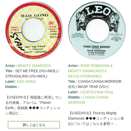
Artist :
MIGHTY DIAMONDS
Artist :
DAVE ROBINSON &
Title :
SET ME FREE (VG+/WOL) /
MIGHTY DIAMNONDS
/
STRUGGLING (VG+/WOL)
REVOLUTIONARIES
Label :
BAD GONG
Title :
CHAGA CHAGA WORRIOR
Riddim :
(EX) / WASP TRAP (VG+)
Label :
LEO(US)
/
Bad Gong
【USED/中古】両面後に再演してい
Riddim :
CHAGA CHAGA
る代表曲。アルバム『Planet
WORRIOR
Earth』収録曲 ◆◆◆コンディショ
ン表記に ...
【USED/中古】Prod by Mighty
Diamonds ◆◆◆コンディション表
記についてはこちらを参照⇒ ...
詳しくはこちら