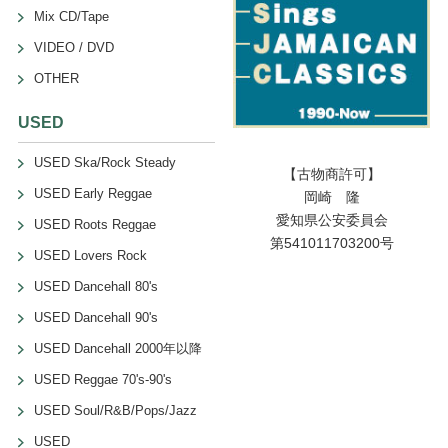
Mix CD/Tape
VIDEO / DVD
OTHER
USED
USED Ska/Rock Steady
【古物商許可】
USED Early Reggae
岡崎 隆
愛知県公安委員会
USED Roots Reggae
第541011703200号
USED Lovers Rock
USED Dancehall 80's
USED Dancehall 90's
USED Dancehall 2000年以降
USED Reggae 70's-90's
USED Soul/R&B/Pops/Jazz
USED