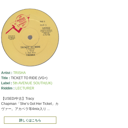
Artist :
TRISHA
Title :
TICKET TO RIDE (VG+)
Label :
5th AVENUE SOUTH(UK)
Riddim :
LECTURER
【USED/中古】Tracy
Chapman「She’s Got Her Ticket」カ
ヴァー。アカペラ等4mix入り ...
詳しくはこちら