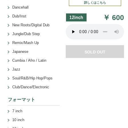
詳しくはこちら
Dancehall
￥
600
Dub/Inst
New Roots/Digital Dub
Jungle/Dub Step
Remix/Mash Up
Japanese
SOLD OUT
Cumbia / Afro / Latin
Jazz
Soul/R&B/Hip Hop/Pops
Club/Dance/Electronic
フォーマット
7 inch
10 inch