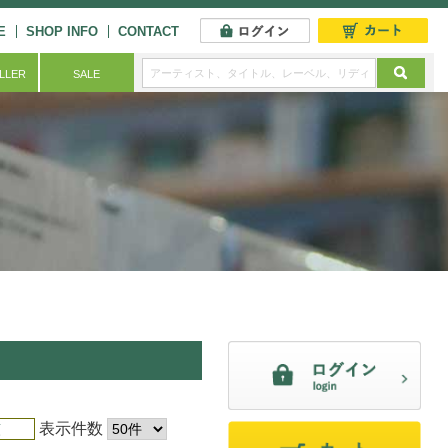
E
SHOP INFO
CONTACT
ELLER
SALE
表示件数
順