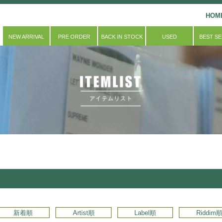
HOM
NEW ARRIVAL
PRE ORDER
BACK IN STOCK
USED
BEST S
新着順
Artist順
Label順
Riddim