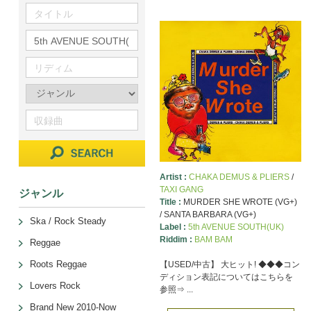
Artist :
CHAKA DEMUS & PLIERS
/
TAXI GANG
ジャンル
Title :
MURDER SHE WROTE (VG+)
/ SANTA BARBARA (VG+)
Ska / Rock Steady
Label :
5th AVENUE SOUTH(UK)
Riddim :
BAM BAM
Reggae
Roots Reggae
【USED/中古】 大ヒット! ◆◆◆コン
ディション表記についてはこちらを
Lovers Rock
参照⇒ ...
Brand New 2010-Now