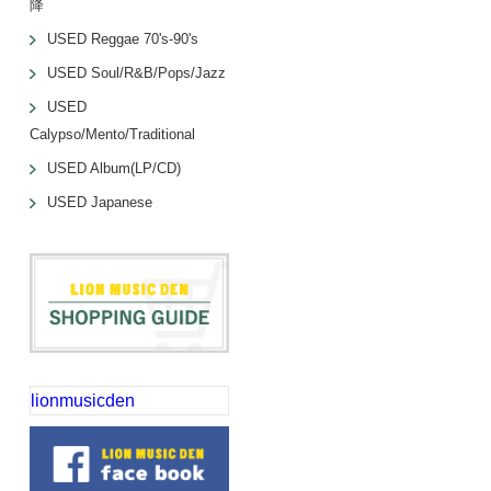
降
USED Reggae 70's-90's
USED Soul/R&B/Pops/Jazz
USED
Calypso/Mento/Traditional
USED Album(LP/CD)
USED Japanese
lionmusicden