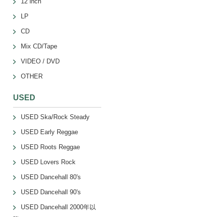
12 inch
LP
CD
Mix CD/Tape
VIDEO / DVD
OTHER
USED
USED Ska/Rock Steady
USED Early Reggae
USED Roots Reggae
USED Lovers Rock
USED Dancehall 80's
USED Dancehall 90's
USED Dancehall 2000年以