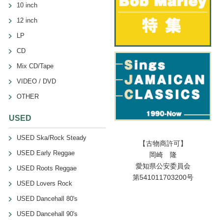
10 inch
12 inch
LP
CD
Mix CD/Tape
VIDEO / DVD
OTHER
USED
USED Ska/Rock Steady
【古物商許可】
USED Early Reggae
岡崎 隆
愛知県公安委員会
USED Roots Reggae
第541011703200号
USED Lovers Rock
USED Dancehall 80's
USED Dancehall 90's