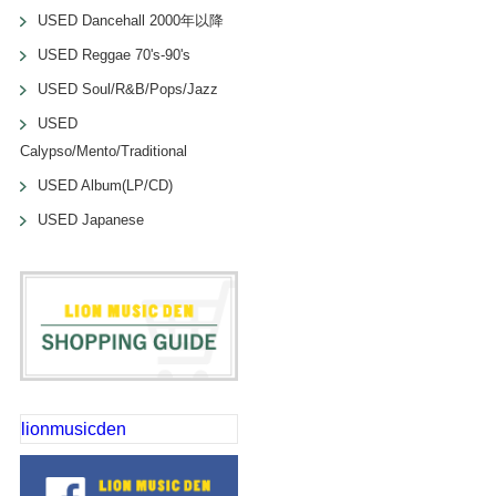
USED Dancehall 2000年以降
USED Reggae 70's-90's
USED Soul/R&B/Pops/Jazz
USED
Calypso/Mento/Traditional
USED Album(LP/CD)
USED Japanese
lionmusicden