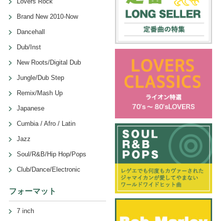
Lovers Rock
Brand New 2010-Now
Dancehall
Dub/Inst
New Roots/Digital Dub
Jungle/Dub Step
Remix/Mash Up
Japanese
Cumbia / Afro / Latin
Jazz
Soul/R&B/Hip Hop/Pops
Club/Dance/Electronic
フォーマット
7 inch