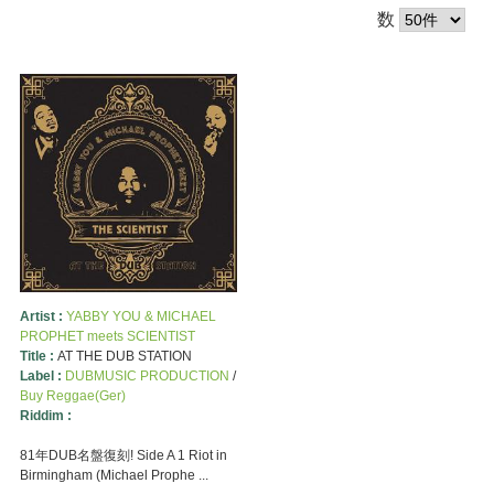
数
Artist :
YABBY YOU & MICHAEL
PROPHET meets SCIENTIST
Title :
AT THE DUB STATION
Label :
DUBMUSIC PRODUCTION
/
Buy Reggae(Ger)
Riddim :
81年DUB名盤復刻! Side A 1 Riot in
Birmingham (Michael Prophe ...