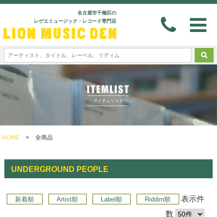
名古屋市千種区の
レゲエミュージック・レコード専門店
HOME
>
全商品
UNDERGROUND PEOPLE
表示件
新着順
Artist順
Label順
Riddim順
数