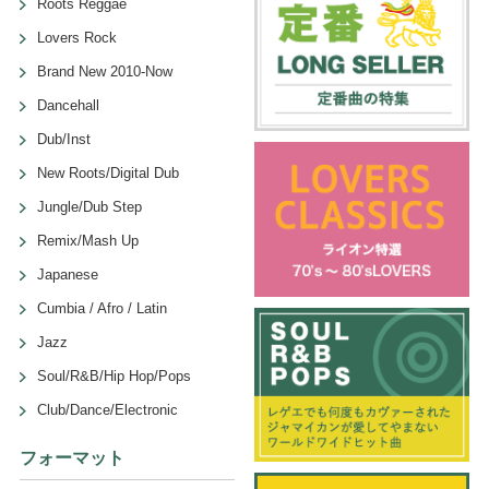
Roots Reggae
Lovers Rock
Brand New 2010-Now
Dancehall
Dub/Inst
New Roots/Digital Dub
Jungle/Dub Step
Remix/Mash Up
Japanese
Cumbia / Afro / Latin
Jazz
Soul/R&B/Hip Hop/Pops
Club/Dance/Electronic
フォーマット