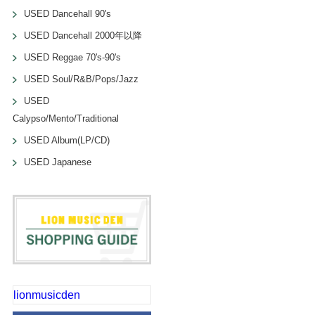
USED Dancehall 90's
USED Dancehall 2000年以降
USED Reggae 70's-90's
USED Soul/R&B/Pops/Jazz
USED
Calypso/Mento/Traditional
USED Album(LP/CD)
USED Japanese
lionmusicden