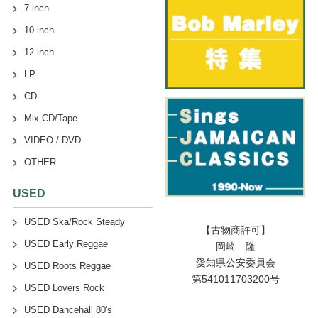
7 inch
10 inch
12 inch
LP
CD
Mix CD/Tape
VIDEO / DVD
OTHER
USED
USED Ska/Rock Steady
【古物商許可】
USED Early Reggae
岡崎 隆
愛知県公安委員会
USED Roots Reggae
第541011703200号
USED Lovers Rock
USED Dancehall 80's