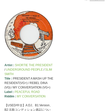
Artist :
SHORTIE THE PRESIDENT
/
UNDERGROUND PEOPLE
/
SLIM
SMITH
Title :
PRESIDENT A MASH UP THE
RESIDENT(VG+) / REBEL DINA
(VG) / MY CONVERSATION (VG+)
Label :
PEACEFUL ROAD
Riddim :
MY CONVERSATION
【USED/中古】A:DJ、B1:Version、
B2:元歌コンディション表記につい