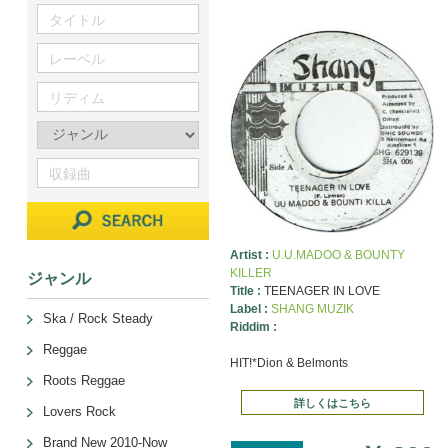
Artist :
U.U.MADOO & BOUNTY
KILLER
ジャンル
Title :
TEENAGER IN LOVE
Label :
SHANG MUZIK
Ska / Rock Steady
Riddim :
Reggae
HIT!*Dion & Belmonts
Roots Reggae
詳しくはこちら
Lovers Rock
Brand New 2010-Now