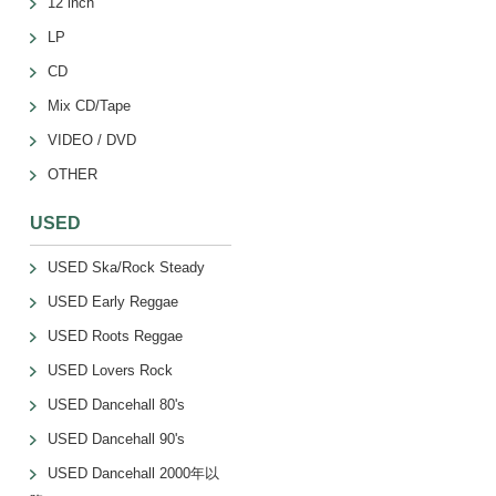
12 inch
LP
CD
Mix CD/Tape
VIDEO / DVD
OTHER
USED
USED Ska/Rock Steady
USED Early Reggae
USED Roots Reggae
USED Lovers Rock
USED Dancehall 80's
USED Dancehall 90's
USED Dancehall 2000年以