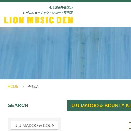
名古屋市千種区の
レゲエミュージック・レコード専門店
HOME
>
全商品
SEARCH
U.U.MADOO & BOUNTY K