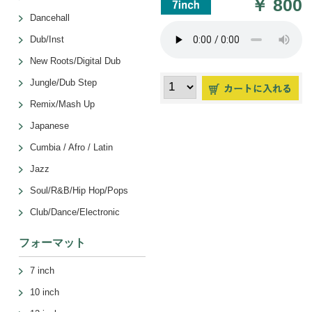
￥
800
Dancehall
Dub/Inst
New Roots/Digital Dub
Jungle/Dub Step
Remix/Mash Up
Japanese
Cumbia / Afro / Latin
Jazz
Soul/R&B/Hip Hop/Pops
Club/Dance/Electronic
フォーマット
7 inch
10 inch