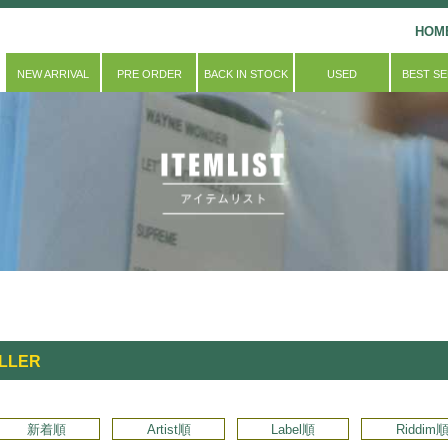
HOM
NEW ARRIVAL
PRE ORDER
BACK IN STOCK
USED
BEST S
ILLER
新着順
Artist順
Label順
Riddim