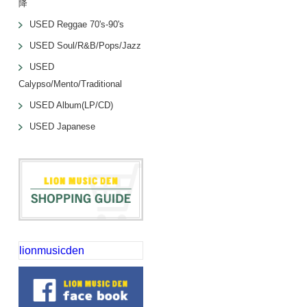
降
USED Reggae 70's-90's
USED Soul/R&B/Pops/Jazz
USED
Calypso/Mento/Traditional
USED Album(LP/CD)
USED Japanese
lionmusicden