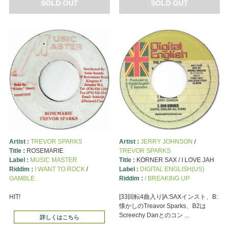
SOLD OUT
SOLD OUT
Artist :
TREVOR SPARKS
Artist :
JERRY JOHNSON
/
Title :
ROSEMARIE
TREVOR SPARKS
Label :
MUSIC MASTER
Title :
KORNER SAX / I LOVE JAH
Riddim :
I WANT TO ROCK
/
Label :
DIGITAL ENGLISH(US)
GAMBLE
Riddim :
/ BREAKING UP
HIT!
[33回転4曲入り]A:SAXインスト、B:
懐かしのTreavor Sparks、B2は
Screechy Danとのコン ...
詳しくはこちら