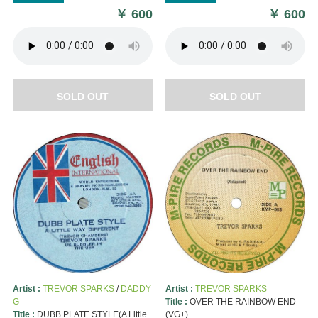
￥
600
￥
600
SOLD OUT
SOLD OUT
Artist :
TREVOR SPARKS
/
DADDY
Artist :
TREVOR SPARKS
G
Title :
OVER THE RAINBOW END
Title :
DUBB PLATE STYLE(A Little
(VG+)