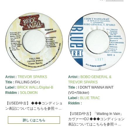
Artist :
TREVOR SPARKS
Artist :
BOBO GENERAL &
Title :
FALLING (VG+)
TREVOR SPARKS
Label :
BRICK WALL/Digital-B
Title :
I DON'T WANNA WAIT
Riddim :
SOLOMON
(VG+/Sticker)
Label :
BLUE TRAC
【USED/中古】 ◆◆◆コンディショ
Riddim :
ン表記についてはこちらを参照⇒ ...
【USED/中古】「Waiting In Vain」
カヴァー+DJ ◆◆◆コンディション
詳しくはこちら
表記についてはこちらを参照⇒ ...