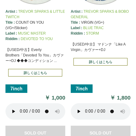
Artist :
TREVOR SPARKS & LITTLE
Artist :
TREVOR SPARKS & BOBO
TWITCH
GENERAL
Title :
COUNT ON YOU
Title :
VIRGIN (VG+)
(VG+/Sticker)
Label :
BLUE TRAC
Label :
MUSIC MASTER
Riddim :
STORM
Riddim :
DEVOTED TO YOU
【USED/中古】 マドンナ「Like A
【USED/中古】Everly
Virgin」カヴァー+DJ
Brothers「Devoted To You」カヴァ
ー+DJ ◆◆◆コンディション ...
詳しくはこちら
詳しくはこちら
￥
1,000
￥
1,800
SOLD OUT
SOLD OUT