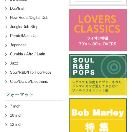
Dub/Inst
New Roots/Digital Dub
Jungle/Dub Step
Remix/Mash Up
Japanese
Cumbia / Afro / Latin
Jazz
Soul/R&B/Hip Hop/Pops
Club/Dance/Electronic
フォーマット
7 inch
10 inch
12 inch