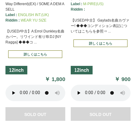
Way Different)(EX) / SOME A DEM A
Label :
M-PIRE(US)
SELL
Riddim :
Label :
ENGLISH INT.(UK)
Riddim :
WEAR YU SIZE
【USED/中古】 Gaylads名曲カヴァ
ー! ◆◆◆コンディション表記につ
【USED/中古】A:Errol Dunkley名曲
いてはこちらを参照⇒ ...
カバー。リワインド有り!B:DJ [NY
Ragga] ◆◆◆コ ...
詳しくはこちら
詳しくはこちら
￥
1,800
￥
900
SOLD OUT
SOLD OUT