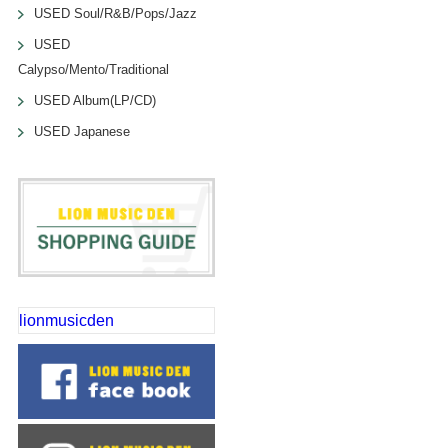
USED Soul/R&B/Pops/Jazz
USED
Calypso/Mento/Traditional
USED Album(LP/CD)
USED Japanese
lionmusicden