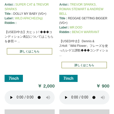
Artist :
SUPER CAT & TREVOR
Artist :
TREVOR SPARKS、
SPARKS
ROMAN STEWART & ANDREW
Title :
DOLLY MY BABY (VG+)
BELL
Label :
WILD APACHE(Org)
Title :
REGGAE GETTING BIGGER
Riddim :
(VG+)
Label :
MR.DOO
【USED/中古】大ヒット! ◆◆◆コ
Riddim :
BENCH WARRANT
ンディション表記についてはこちら
を参照⇒ ...
【USED/中古】 Dennis &
J.Holt「Wild Flower」フレーズを使
ったレゲエ讃歌◆◆◆コンディショ
詳しくはこちら
...
詳しくはこちら
￥
2,000
￥
900