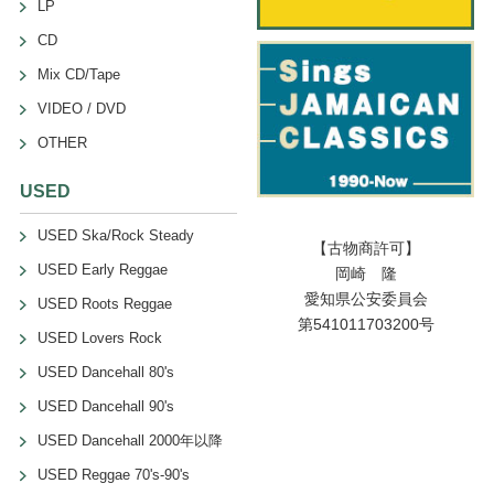
LP
CD
Mix CD/Tape
VIDEO / DVD
OTHER
USED
USED Ska/Rock Steady
【古物商許可】
USED Early Reggae
岡崎 隆
愛知県公安委員会
USED Roots Reggae
第541011703200号
USED Lovers Rock
USED Dancehall 80's
USED Dancehall 90's
USED Dancehall 2000年以降
USED Reggae 70's-90's