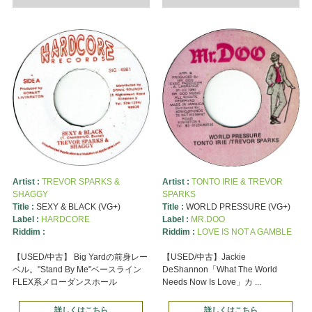
Artist :
TREVOR SPARKS &
Artist :
TONTO IRIE & TREVOR
SHAGGY
SPARKS
Title :
SEXY & BLACK (VG+)
Title :
WORLD PRESSURE (VG+)
Label :
HARDCORE
Label :
MR.DOO
Riddim :
Riddim :
LOVE IS NOT A GAMBLE
【USED/中古】 Big Yardの前身レー
【USED/中古】Jackie
ベル。"Stand By Me"ベースライン
DeShannon「What The World
FLEX系メローダンスホール
Needs Now Is Love」カ ...
詳しくはこちら
詳しくはこちら