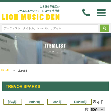
名古屋市千種区の
レゲエミュージック・レコード専門店
HOME
>
全商品
TREVOR SPARKS
表示件
新着順
Artist順
Label順
Riddim順
数