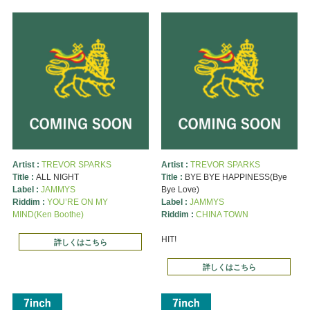
Artist :
TREVOR SPARKS
Artist :
TREVOR SPARKS
Title :
ALL NIGHT
Title :
BYE BYE HAPPINESS(Bye
Label :
JAMMYS
Bye Love)
Riddim :
YOU’RE ON MY
Label :
JAMMYS
MIND(Ken Boothe)
Riddim :
CHINA TOWN
HIT!
詳しくはこちら
詳しくはこちら