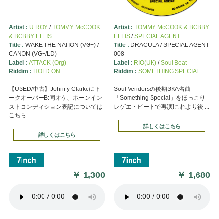
Artist :
U ROY
/
TOMMY McCOOK
Artist :
TOMMY McCOOK & BOBBY
& BOBBY ELLIS
ELLIS
/
SPECIAL AGENT
Title :
WAKE THE NATION (VG+) /
Title :
DRACULA / SPECIAL AGENT
CANON (VG+/LD)
008
Label :
ATTACK (Org)
Label :
RIO(UK)
/
Soul Beat
Riddim :
HOLD ON
Riddim :
SOMETHING SPECIAL
【USED/中古】Johnny Clarkeにト
Soul Vendorsの後期SKA名曲
ークオーバーB:同オケ、ホーンイン
「Something Special」をほっこり
ストコンディション表記については
レゲエ・ビートで再演!これより後 ...
こちら ...
詳しくはこちら
詳しくはこちら
￥
1,300
￥
1,680