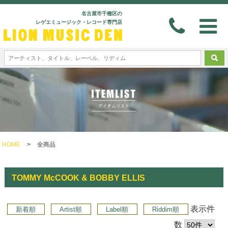
名古屋市千種区の
レゲエミュージック・レコード専門店
HOME
>
全商品
TOMMY McCOOK & BOBBY ELLIS
表示件
新着順
Artist順
Label順
Riddim順
数