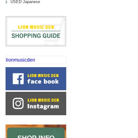
USED Japanese
lionmusicden
SHOP INFO