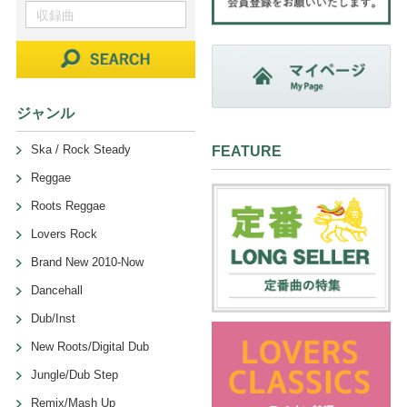
ジャンル
Ska / Rock Steady
FEATURE
Reggae
Roots Reggae
Lovers Rock
Brand New 2010-Now
Dancehall
Dub/Inst
New Roots/Digital Dub
Jungle/Dub Step
Remix/Mash Up