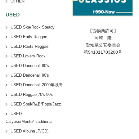
OTHER
USED
USED Ska/Rock Steady
【古物商許可】
USED Early Reggae
岡崎 隆
愛知県公安委員会
USED Roots Reggae
第541011703200号
USED Lovers Rock
USED Dancehall 80's
USED Dancehall 90's
USED Dancehall 2000年以降
USED Reggae 70's-90's
USED Soul/R&B/Pops/Jazz
USED
Calypso/Mento/Traditional
USED Album(LP/CD)