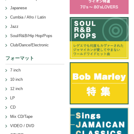
Japanese
Cumbia / Afro / Latin
Jazz
Soul/R&B/Hip Hop/Pops
Club/Dance/Electronic
フォーマット
7 inch
10 inch
12 inch
LP
CD
Mix CD/Tape
VIDEO / DVD