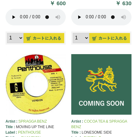
￥
600
￥
630
Artist :
SPRAGGA BENZ
Artist :
COCOA TEA & SPRAGGA
Title :
MOVING UP THE LINE
BENZ
Label :
PENTHOUSE
Title :
LONESOME SIDE