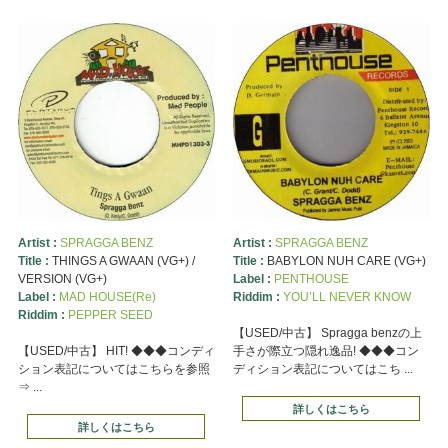
Artist :
SPRAGGA BENZ
Artist :
SPRAGGA BENZ
Title :
THINGS A GWAAN (VG+) /
Title :
BABYLON NUH CARE (VG+)
VERSION (VG+)
Label :
PENTHOUSE
Label :
MAD HOUSE(Re)
Riddim :
YOU’LL NEVER KNOW
Riddim :
PEPPER SEED
【USED/中古】 Spragga benzの上
【USED/中古】 HIT! ◆◆◆コンディ
手さが際立つ隠れ逸品! ◆◆◆コン
ション表記についてはこちらを参照
ディション表記についてはこち ...
⇒ ...
詳しくはこちら
詳しくはこちら