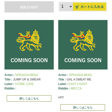
SOLD OUT
Artist :
SPRAGGA BENZ
Artist :
SPRAGGA BENZ
Title :
JUMP UP & SWEAR
Title :
GAL A SWEAT ME
Label :
STONE LOVE
Label :
EAST COAST
Riddim :
Riddim :
MECCA
HIT!
詳しくはこちら
詳しくはこちら