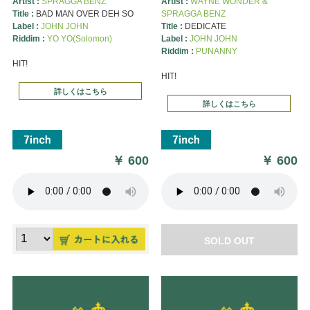
Artist :
SPRAGGA BENZ
Artist :
WAYNE WONDER &
Title :
BAD MAN OVER DEH SO
SPRAGGA BENZ
Label :
JOHN JOHN
Title :
DEDICATE
Riddim :
YO YO(Solomon)
Label :
JOHN JOHN
Riddim :
PUNANNY
HIT!
HIT!
詳しくはこちら
詳しくはこちら
￥
600
￥
600
SOLD OUT