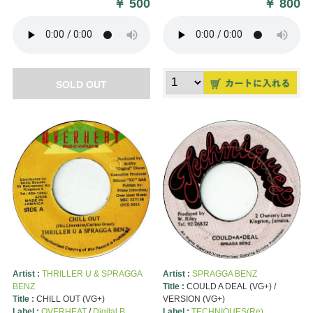
￥
500
￥
800
SOLD OUT
Artist :
THRILLER U & SPRAGGA
Artist :
SPRAGGA BENZ
BENZ
Title :
COULD A DEAL (VG+) /
Title :
CHILL OUT (VG+)
VERSION (VG+)
Label :
OVERHEAT
/
Digital B
Label :
TECHNIQUES(Re)