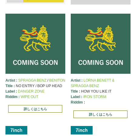
Artist :
SPRAGGA BENZ
/
BENITON
Artist :
LORNA BENETT &
Title :
NO ENTRY / BOP UP HEAD
SPRAGGA BENZ
Label :
DANGER ZONE
Title :
HOW YOU LIKE IT
Riddim :
WIPE OUT
Label :
IRON STORM
Riddim :
詳しくはこちら
詳しくはこちら