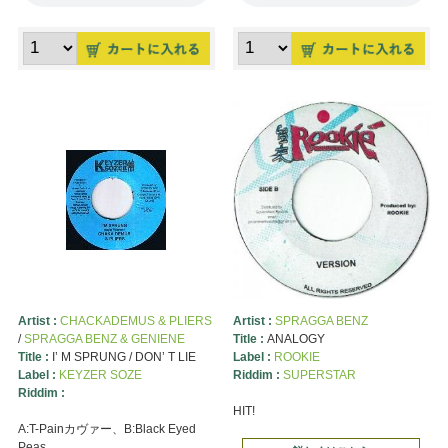
Artist :
CHACKADEMUS & PLIERS
Artist :
SPRAGGA BENZ
/
SPRAGGA BENZ & GENIENE
Title :
ANALOGY
Title :
I’ M SPRUNG / DON’ T LIE
Label :
ROOKIE
Label :
KEYZER SOZE
Riddim :
SUPERSTAR
Riddim :
HIT!
A:T-Painカヴァー、B:Black Eyed
Peas