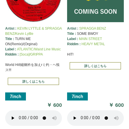
Artist :
KEVIN LYTTLE & SPRAGGA
Artist :
SPRAGGA BENZ
BENZ/Kevin Lyttle
Title :
SOME BWOY
Title :
TURN ME
Label :
MAIN STREET
ON(Remix)/(Orginal)
Riddim :
HEAVY METAL
Label :
ATLANTIC/Waist Line Music
Riddim :
[Soca]/GRIPPA
HIT!
World Hit!縮炯衿を加えrミ灼・ヘ悵
詳しくはこちら
ス!!!
詳しくはこちら
￥
600
￥
600