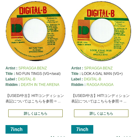
Artist :
SPRAGGA BENZ
Artist :
SPRAGGA BENZ
Title :
NO FUN TINGS (VG+/seal)
Title :
LOOK A GAL MAN (VG+)
Label :
DIGITAL-B
Label :
DIGITAL-B
Riddim :
DEATH IN THE ARENA
Riddim :
RAGGA RAGGA
【USED/中古】HIT!コンディション
【USED/中古】HIT!コンディション
表記についてはこちらを参照⇒ ...
表記についてはこちらを参照⇒ ...
詳しくはこちら
詳しくはこちら