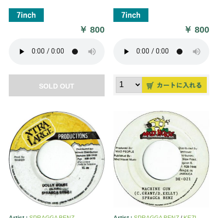
￥
800
￥
800
SOLD OUT
Artist :
SPRAGGA BENZ
Artist :
SPRAGGA BENZ
/
KEZI