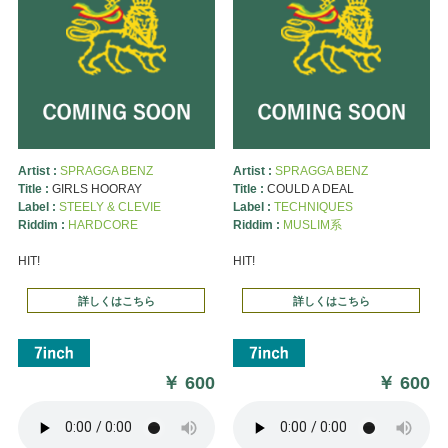
Artist :
SPRAGGA BENZ
Artist :
SPRAGGA BENZ
Title :
GIRLS HOORAY
Title :
COULD A DEAL
Label :
STEELY & CLEVIE
Label :
TECHNIQUES
Riddim :
HARDCORE
Riddim :
MUSLIM系
HIT!
HIT!
詳しくはこちら
詳しくはこちら
￥
600
￥
600