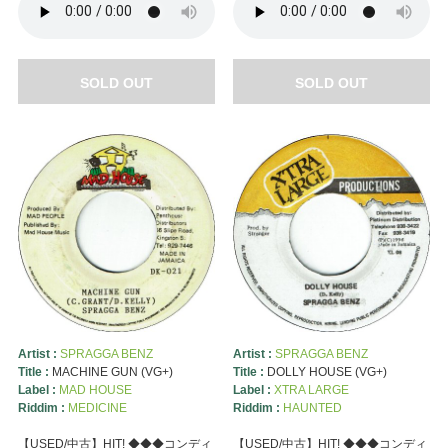
SOLD OUT
SOLD OUT
Artist :
SPRAGGA BENZ
Artist :
SPRAGGA BENZ
Title :
MACHINE GUN (VG+)
Title :
DOLLY HOUSE (VG+)
Label :
MAD HOUSE
Label :
XTRA LARGE
Riddim :
MEDICINE
Riddim :
HAUNTED
【USED/中古】HIT! ◆◆◆コンディ
【USED/中古】HIT! ◆◆◆コンディ