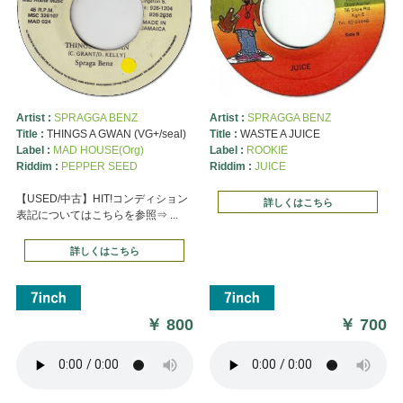
Artist :
SPRAGGA BENZ
Artist :
SPRAGGA BENZ
Title :
THINGS A GWAN (VG+/seal)
Title :
WASTE A JUICE
Label :
MAD HOUSE(Org)
Label :
ROOKIE
Riddim :
PEPPER SEED
Riddim :
JUICE
【USED/中古】HIT!コンディション
詳しくはこちら
表記についてはこちらを参照⇒ ...
詳しくはこちら
￥
800
￥
700