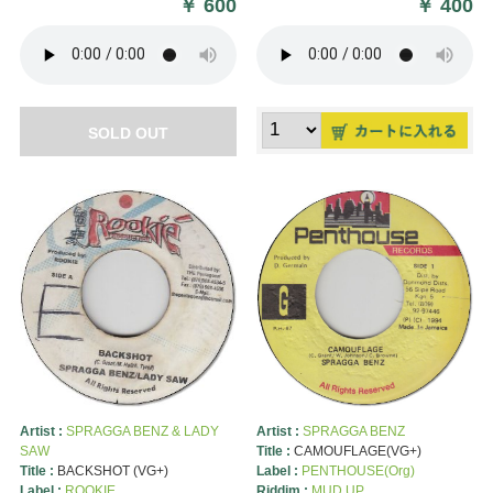
￥
600
￥
400
SOLD OUT
Artist :
SPRAGGA BENZ & LADY
Artist :
SPRAGGA BENZ
SAW
Title :
CAMOUFLAGE(VG+)
Title :
BACKSHOT (VG+)
Label :
PENTHOUSE(Org)
Label :
ROOKIE
Riddim :
MUD UP