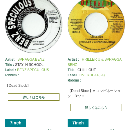
Artist :
SPRAGGA BENZ
Artist :
THRILLER U & SPRAGGA
Title :
STAY IN SCHOOL
BENZ
Label :
BENZ SPECULOUS
Title :
CHILL OUT
Riddim :
Label :
OVERHEAT(JA)
Riddim :
【Dead Stock】
【Dead Stock】A:コンビネーショ
ン、B:ソロ
詳しくはこちら
詳しくはこちら