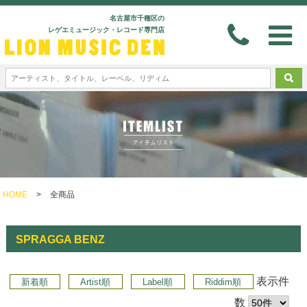
名古屋市千種区の
レゲエミュージック・レコード専門店
HOME
>
全商品
SPRAGGA BENZ
表示件
新着順
Artist順
Label順
Riddim順
数