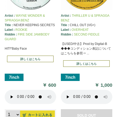
Artist :
WAYNE WONDER &
Artist :
THRILLER U & SPRAGGA
SPRAGGA BENZ
BENZ
Title :
NEVER KEEPING SECRETS
Title :
CHILL OUT (VG+)
Label :
ROOKIE
Label :
OVERHEAT
Riddim :
FIRE SIDE JAM/BODY
Riddim :
SECOND FIDDLE
GUARD
【USED/中古】Prod by Digital-B
HIT!*Baby Face
◆◆◆コンディション表記について
はこちらを参照⇒ ...
詳しくはこちら
詳しくはこちら
￥
600
￥
1,000
SOLD OUT