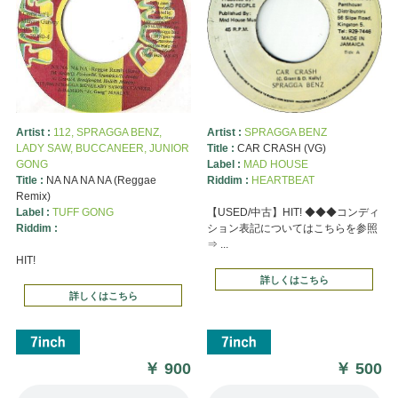
Artist :
112, SPRAGGA BENZ,
Artist :
SPRAGGA BENZ
LADY SAW, BUCCANEER, JUNIOR
Title :
CAR CRASH (VG)
GONG
Label :
MAD HOUSE
Title :
NA NA NA NA (Reggae
Riddim :
HEARTBEAT
Remix)
Label :
TUFF GONG
【USED/中古】HIT! ◆◆◆コンディ
Riddim :
ション表記についてはこちらを参照
⇒ ...
HIT!
詳しくはこちら
詳しくはこちら
￥
900
￥
500