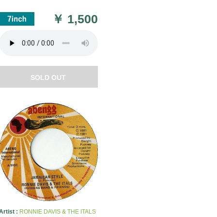
￥
1,500
SOLD OUT
Artist :
RONNIE DAVIS & THE ITALS