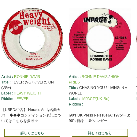
Artist :
RONNIE DAVIS
Artist :
RONNIE DAVIS
/
HIGH
Title :
FEVER (VG+) / VERSION
PRIEST
(VG+)
Title :
CHASING YOU / LIVING IN A
Label :
HEAVY WEIGHT
WORLD
Riddim :
FEVER
Label :
IMPACT!(UK-Re)
Riddim :
【USED/中古】 Horace Andy名曲カ
バー ◆◆◆コンディション表記につ
[90's UK Press Reissue] A: 1975年 B:
いてはこちらを参照⇒ ...
90's 新録 UKシンガー
詳しくはこちら
詳しくはこちら