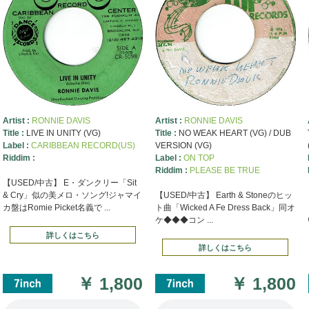
Artist :
RONNIE DAVIS
Artist :
RONNIE DAVIS
Title :
LIVE IN UNITY (VG)
Title :
NO WEAK HEART (VG) / DUB
Label :
CARIBBEAN RECORD(US)
VERSION (VG)
Riddim :
Label :
ON TOP
Riddim :
PLEASE BE TRUE
【USED/中古】 E・ダンクリー「Sit
& Cry」似の美メロ・ソング!ジャマイ
【USED/中古】 Earth & Stoneのヒッ
カ盤はRomie Picket名義で ...
ト曲「Wicked A Fe Dress Back」同オ
ケ◆◆◆コン ...
詳しくはこちら
詳しくはこちら
￥
1,800
￥
1,800