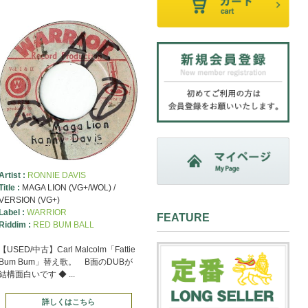
Artist :
RONNIE DAVIS
Title :
MAGA LION (VG+/WOL) /
VERSION (VG+)
Label :
WARRIOR
FEATURE
Riddim :
RED BUM BALL
【USED/中古】Carl Malcolm「Fattie
Bum Bum」替え歌。 B面のDUBが
結構面白いです ◆ ...
詳しくはこちら