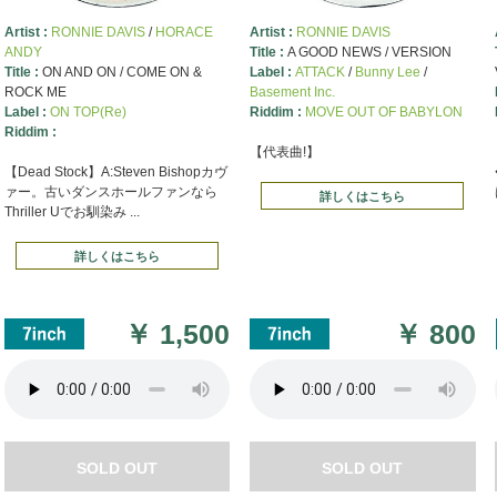
Artist :
RONNIE DAVIS
/
HORACE
Artist :
RONNIE DAVIS
ANDY
Title :
A GOOD NEWS / VERSION
Title :
ON AND ON / COME ON &
Label :
ATTACK
/
Bunny Lee
/
ROCK ME
Basement Inc.
Label :
ON TOP(Re)
Riddim :
MOVE OUT OF BABYLON
Riddim :
【代表曲!】
【Dead Stock】A:Steven Bishopカヴ
ァー。古いダンスホールファンなら
詳しくはこちら
Thriller Uでお馴染み ...
詳しくはこちら
￥
1,500
￥
800
SOLD OUT
SOLD OUT