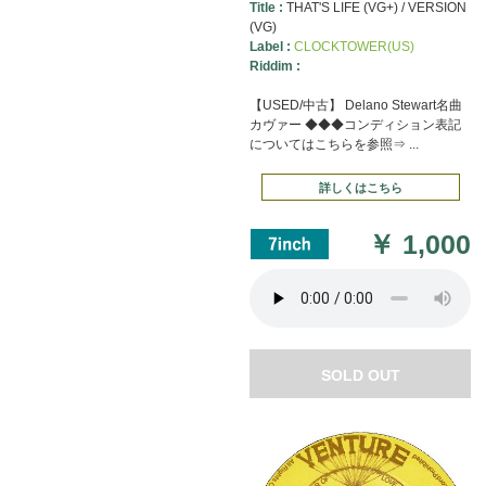
Title :
THAT'S LIFE (VG+) / VERSION
(VG)
Label :
CLOCKTOWER(US)
Riddim :
【USED/中古】 Delano Stewart名曲
カヴァー ◆◆◆コンディション表記
についてはこちらを参照⇒ ...
詳しくはこちら
￥
1,000
SOLD OUT