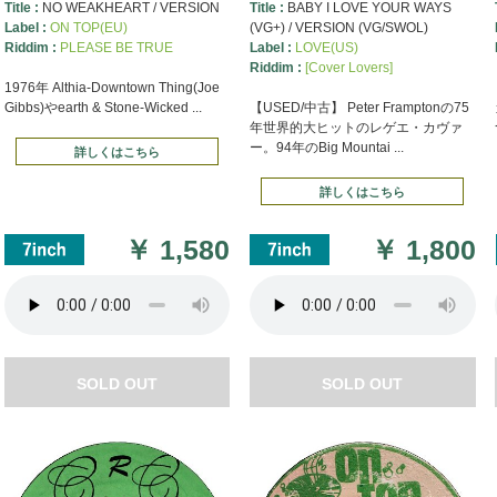
Title :
NO WEAKHEART / VERSION
Title :
BABY I LOVE YOUR WAYS
Label :
ON TOP(EU)
(VG+) / VERSION (VG/SWOL)
Riddim :
PLEASE BE TRUE
Label :
LOVE(US)
Riddim :
[Cover Lovers]
1976年 Althia-Downtown Thing(Joe
Gibbs)やearth & Stone-Wicked ...
【USED/中古】 Peter Framptonの75
年世界的大ヒットのレゲエ・カヴァ
ー。94年のBig Mountai ...
詳しくはこちら
詳しくはこちら
￥
1,580
￥
1,800
SOLD OUT
SOLD OUT