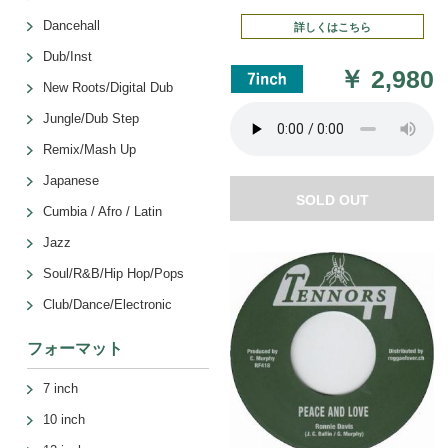
Dancehall
詳しくはこちら
Dub/Inst
￥
2,980
New Roots/Digital Dub
Jungle/Dub Step
Remix/Mash Up
Japanese
SOLD OUT
Cumbia / Afro / Latin
Jazz
Soul/R&B/Hip Hop/Pops
Club/Dance/Electronic
フォーマット
7 inch
10 inch