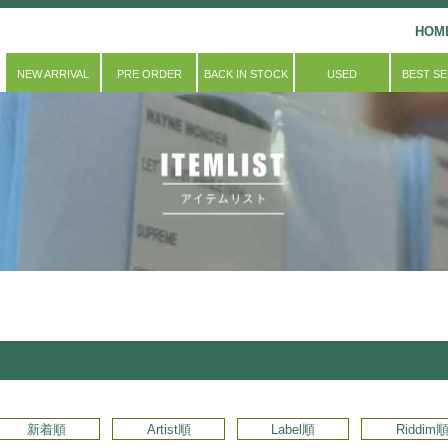
HOM
NEW ARRIVAL
PRE ORDER
BACK IN STOCK
USED
BEST S
新着順
Artist順
Label順
Riddim