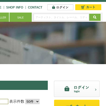
E
SHOP INFO
CONTACT
ELLER
SALE
表示件数
順