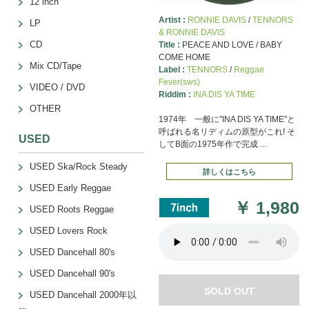
12 inch
Artist :
RONNIE DAVIS
/
TENNORS
LP
& RONNIE DAVIS
CD
Title :
PEACE AND LOVE / BABY
COME HOME
Mix CD/Tape
Label :
TENNORS
/
Reggae
Fever(sws)
VIDEO / DVD
Riddim :
INA DIS YA TIME
OTHER
1974年 一般に"INA DIS YA TIME"と
呼ばれる名リディムの原型がこれ! そ
USED
してB面の1975年作で完成 ...
USED Ska/Rock Steady
詳しくはこちら
USED Early Reggae
￥
1,980
USED Roots Reggae
USED Lovers Rock
USED Dancehall 80's
USED Dancehall 90's
SOLD OUT
USED Dancehall 2000年以