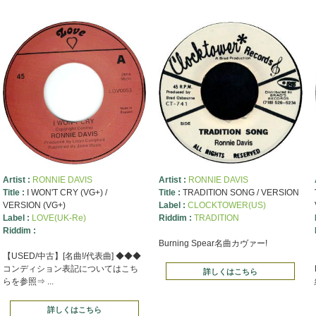
Artist :
RONNIE DAVIS
Artist :
RONNIE DAVIS
Title :
I WON'T CRY (VG+) /
Title :
TRADITION SONG / VERSION
VERSION (VG+)
Label :
CLOCKTOWER(US)
Label :
LOVE(UK-Re)
Riddim :
TRADITION
Riddim :
Burning Spear名曲カヴァー!
【USED/中古】[名曲!/代表曲] ◆◆◆
コンディション表記についてはこち
詳しくはこちら
らを参照⇒ ...
詳しくはこちら