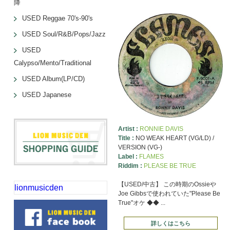
降
USED Reggae 70's-90's
USED Soul/R&B/Pops/Jazz
USED
Calypso/Mento/Traditional
USED Album(LP/CD)
USED Japanese
Artist :
RONNIE DAVIS
Title :
NO WEAK HEART (VG/LD) /
VERSION (VG-)
Label :
FLAMES
Riddim :
PLEASE BE TRUE
【USED/中古】 この時期のOssieや
lionmusicden
Joe Gibbsで使われていた"Please Be
True"オケ ◆◆ ...
詳しくはこちら