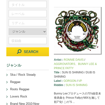
Artist :
RONNIE DAVIS
/
AGGROVATORS、BUNNY LEE &
ジャンル
PRINCE FATTY
Title :
SUN IS SHINING / DUB IS
Ska / Rock Steady
SHINING
Label :
GORGON
/
VP
Reggae
Riddim :
SUN IS SHINING
Roots Reggae
Bunny Leeプロデュースの70's録音未
Lovers Rock
発表曲を Prince FattyがMIXを施して
初7"化! この”S ...
Brand New 2010-Now