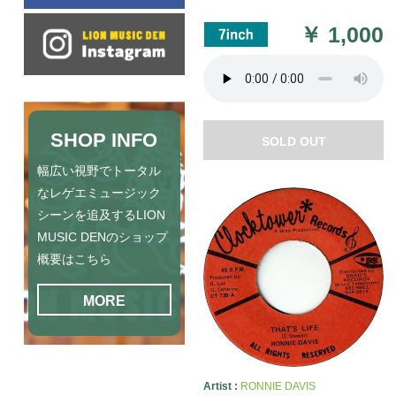
￥
1,000
SHOP INFO
SOLD OUT
幅広い視野でトータル
なレゲエミュージック
シーンを追及するLION
MUSIC DENのショップ
概要はこちら
MORE
Artist :
RONNIE DAVIS