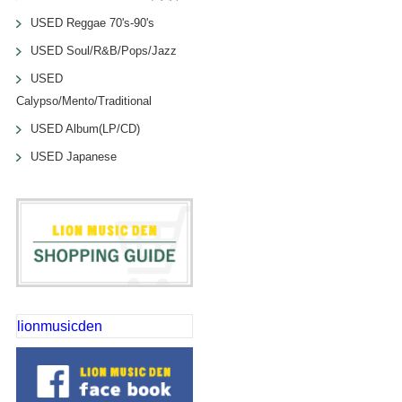
USED Reggae 70's-90's
USED Soul/R&B/Pops/Jazz
USED
Calypso/Mento/Traditional
USED Album(LP/CD)
USED Japanese
lionmusicden