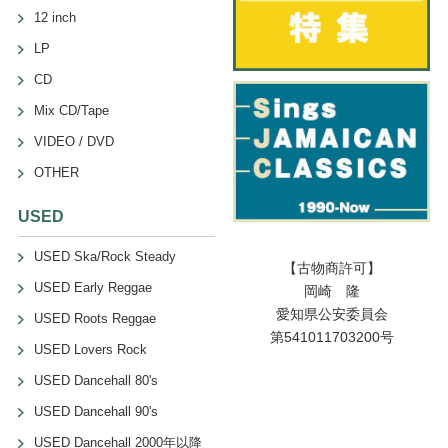
12 inch
LP
CD
Mix CD/Tape
VIDEO / DVD
OTHER
USED
USED Ska/Rock Steady
【古物商許可】
USED Early Reggae
岡崎 隆
愛知県公安委員会
USED Roots Reggae
第541011703200号
USED Lovers Rock
USED Dancehall 80's
USED Dancehall 90's
USED Dancehall 2000年以降