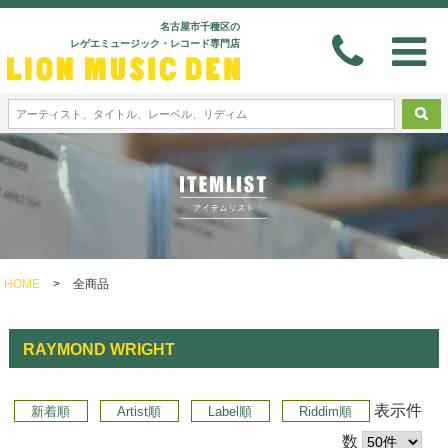
名古屋市千種区の
レゲエミュージック・レコード専門店
HOME
>
全商品
RAYMOND WRIGHT
表示件
新着順
Artist順
Label順
Riddim順
数