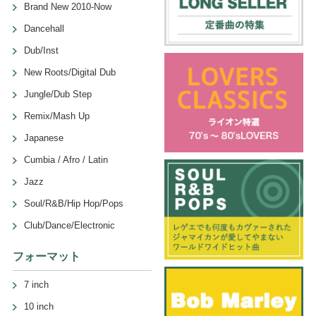
Brand New 2010-Now
Dancehall
Dub/Inst
New Roots/Digital Dub
Jungle/Dub Step
Remix/Mash Up
Japanese
Cumbia / Afro / Latin
Jazz
Soul/R&B/Hip Hop/Pops
Club/Dance/Electronic
フォーマット
7 inch
10 inch