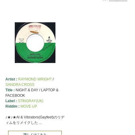
Artist :
RAYMOND WRIGHT
/
SANDRA CROSS
Title :
NIGHT & DAY / LAPTOP &
FACEBOOK
Label :
STINGRAY(UK)
Riddim :
MOVE UP
♪★♪★Al & Vibrators(Gayfeet)のリデ
ィムをリメイクした ...
詳しくはこちら