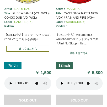
Artist :
RAS MIDAS
Artist :
RAS MIDAS
Title :
KUDE A BAMBA (VG+/WOL) /
Title :
CAN'T STOP RASTA NOW
CONGO DUB (VG-/WOL)
(VG+) / RAIN AND FIRE (VG+)
Label :
CANCER(UK)
Label :
WARRIOR(UK)
Riddim :
Riddim :
【USED/中古】コンディション表記
【USED/中古】McFadden &
についてはこちらを参照⇒ ...
Whiteheadの大ヒットディスコ曲
「Ain't No Stoppin Us ...
詳しくはこちら
詳しくはこちら
￥
1,500
￥
5,800
SOLD OUT
SOLD OUT