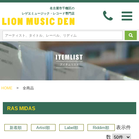
名古屋市千種区の
レゲエミュージック・レコード専門店
HOME
>
全商品
RAS MIDAS
表示件
新着順
Artist順
Label順
Riddim順
数