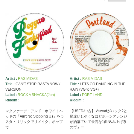
Artist :
RAS MIDAS
Artist :
RAS MIDAS
Title :
CAN'T STOP RASTA NOW /
Title :
LETS GO DANCING IN THE
VERSION
RAIN (VG to VG+)
Label :
ROCK A SHACKA(Jpn)
Label :
PORT LAND
Riddim :
Riddim :
マクファーデ・アンド・ホワイトヘ
【USED/中古】 Aswadがバック?と
ッドの「Ain't No Stopping Us」をラ
勘違いしそうなほどホーンアレンジ
スタ・リリックでリメイク。ポップ
が洒落ていて最高な1曲!込み上げ系
で ...
のヴォー ...