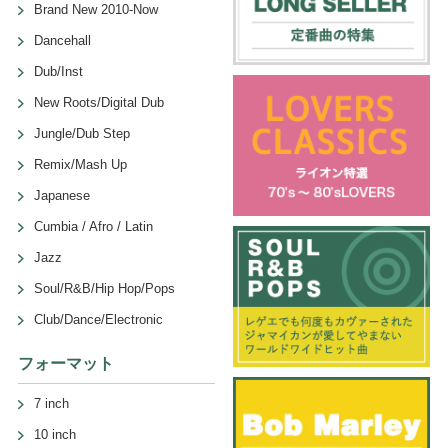
Brand New 2010-Now
Dancehall
Dub/Inst
New Roots/Digital Dub
Jungle/Dub Step
Remix/Mash Up
Japanese
Cumbia / Afro / Latin
Jazz
Soul/R&B/Hip Hop/Pops
Club/Dance/Electronic
フォーマット
7 inch
10 inch