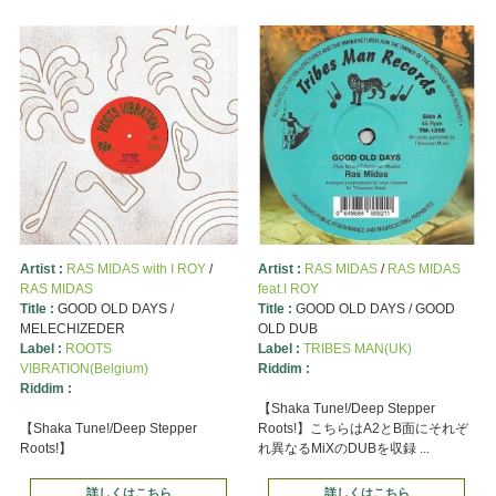
Artist :
RAS MIDAS with I ROY
/
Artist :
RAS MIDAS
/
RAS MIDAS
RAS MIDAS
feat.I ROY
Title :
GOOD OLD DAYS /
Title :
GOOD OLD DAYS / GOOD
MELECHIZEDER
OLD DUB
Label :
ROOTS
Label :
TRIBES MAN(UK)
VIBRATION(Belgium)
Riddim :
Riddim :
【Shaka Tune!/Deep Stepper
【Shaka Tune!/Deep Stepper
Roots!】こちらはA2とB面にそれぞ
Roots!】
れ異なるMiXのDUBを収録 ...
詳しくはこちら
詳しくはこちら