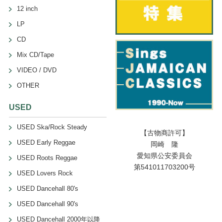
12 inch
LP
CD
Mix CD/Tape
VIDEO / DVD
OTHER
USED
USED Ska/Rock Steady
【古物商許可】
USED Early Reggae
岡崎 隆
愛知県公安委員会
USED Roots Reggae
第541011703200号
USED Lovers Rock
USED Dancehall 80's
USED Dancehall 90's
USED Dancehall 2000年以降