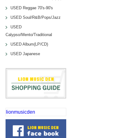
USED Reggae 70's-90's
USED Soul/R&B/Pops/Jazz
USED
Calypso/Mento/Traditional
USED Album(LP/CD)
USED Japanese
lionmusicden