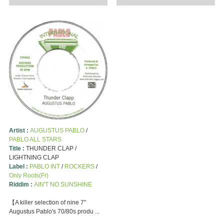
Artist :
AUGUSTUS PABLO
/
PABLO ALL STARS
Title :
THUNDER CLAP /
LIGHTNING CLAP
Label :
PABLO INT
/
ROCKERS
/
Only Roots(Fr)
Riddim :
AIN'T NO SUNSHINE
【A killer selection of nine 7"
Augustus Pablo's 70/80s produ ...