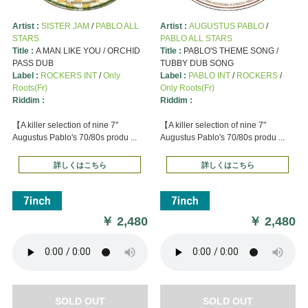
Artist :
SISTER JAM
/
PABLO ALL
Artist :
AUGUSTUS PABLO
/
STARS
PABLO ALL STARS
Title :
A MAN LIKE YOU / ORCHID
Title :
PABLO'S THEME SONG /
PASS DUB
TUBBY DUB SONG
Label :
ROCKERS INT
/
Only
Label :
PABLO INT
/
ROCKERS
/
Roots(Fr)
Only Roots(Fr)
Riddim :
Riddim :
【A killer selection of nine 7"
【A killer selection of nine 7"
Augustus Pablo's 70/80s produ ...
Augustus Pablo's 70/80s produ ...
詳しくはこちら
詳しくはこちら
￥
2,480
￥
2,480
SOLD OUT
SOLD OUT