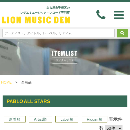
名古屋市千種区の
レゲエミュージック・レコード専門店
HOME
>
全商品
PABLO ALL STARS
表示件
新着順
Artist順
Label順
Riddim順
数