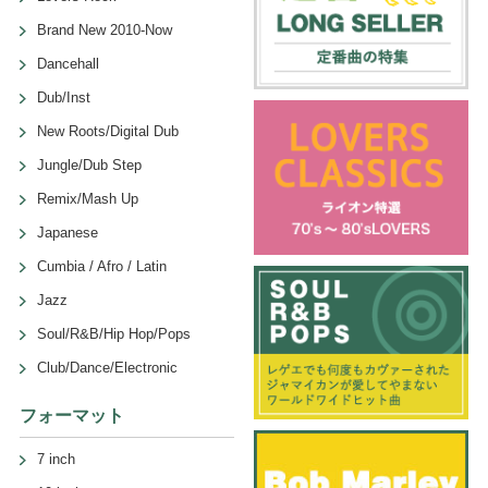
Brand New 2010-Now
Dancehall
Dub/Inst
New Roots/Digital Dub
Jungle/Dub Step
Remix/Mash Up
Japanese
Cumbia / Afro / Latin
Jazz
Soul/R&B/Hip Hop/Pops
Club/Dance/Electronic
フォーマット
7 inch