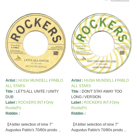
Artist :
HUGH MUNDELL
/
PABLO
Artist :
HUGH MUNDELL
/
PABLO
ALL STARS
ALL STARS
Title :
LET'S ALL UNITE / UNITY
Title :
DON'T STAY AWAY TOO
DUB
LONG / VERSION
Label :
ROCKERS INT
/
Only
Label :
ROCKERS INT
/
Only
Roots(Fr)
Roots(Fr)
Riddim :
Riddim :
【A killer selection of nine 7"
【A killer selection of nine 7"
Augustus Pablo's 70/80s produ ...
Augustus Pablo's 70/80s produ ...