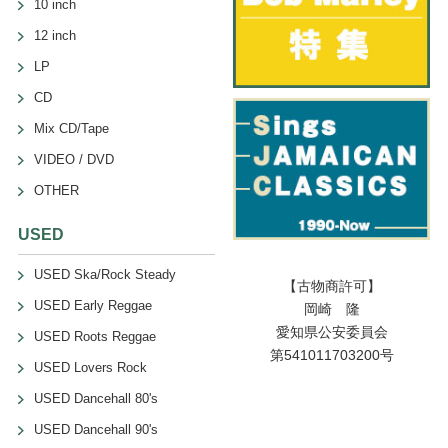
10 inch
12 inch
LP
CD
Mix CD/Tape
VIDEO / DVD
OTHER
USED
USED Ska/Rock Steady
【古物商許可】
USED Early Reggae
岡崎 隆
愛知県公安委員会
USED Roots Reggae
第541011703200号
USED Lovers Rock
USED Dancehall 80's
USED Dancehall 90's