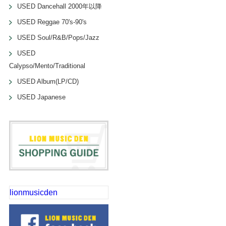
USED Dancehall 2000年以降
USED Reggae 70's-90's
USED Soul/R&B/Pops/Jazz
USED
Calypso/Mento/Traditional
USED Album(LP/CD)
USED Japanese
lionmusicden