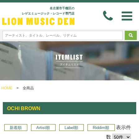
名古屋市千種区の
レゲエミュージック・レコード専門店
HOME
>
全商品
OCHI BROWN
表示件
新着順
Artist順
Label順
Riddim順
数