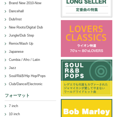
Brand New 2010-Now
Dancehall
Dub/Inst
New Roots/Digital Dub
Jungle/Dub Step
Remix/Mash Up
Japanese
Cumbia / Afro / Latin
Jazz
Soul/R&B/Hip Hop/Pops
Club/Dance/Electronic
フォーマット
7 inch
10 inch