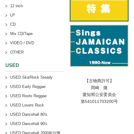
12 inch
LP
CD
Mix CD/Tape
VIDEO / DVD
OTHER
USED
USED Ska/Rock Steady
【古物商許可】
USED Early Reggae
岡崎 隆
愛知県公安委員会
USED Roots Reggae
第541011703200号
USED Lovers Rock
USED Dancehall 80's
USED Dancehall 90's
USED Dancehall 2000年以降