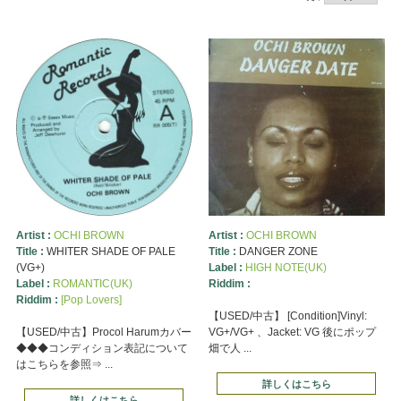
Artist :
OCHI BROWN
Artist :
OCHI BROWN
Title :
WHITER SHADE OF PALE
Title :
DANGER ZONE
(VG+)
Label :
HIGH NOTE(UK)
Label :
ROMANTIC(UK)
Riddim :
Riddim :
[Pop Lovers]
【USED/中古】 [Condition]Vinyl:
【USED/中古】Procol Harumカバー
VG+/VG+ 、Jacket: VG 後にポップ
◆◆◆コンディション表記について
畑で人 ...
はこちらを参照⇒ ...
詳しくはこちら
詳しくはこちら