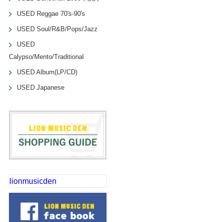
USED Reggae 70's-90's
USED Soul/R&B/Pops/Jazz
USED
Calypso/Mento/Traditional
USED Album(LP/CD)
USED Japanese
lionmusicden