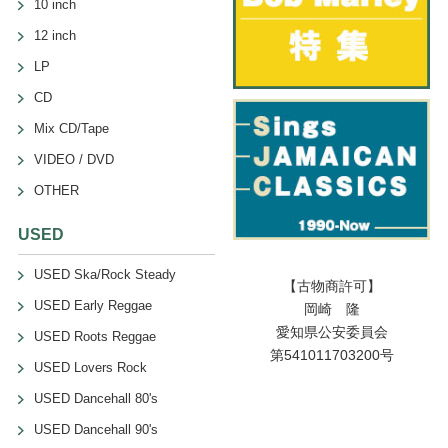
10 inch
12 inch
LP
CD
Mix CD/Tape
VIDEO / DVD
OTHER
USED
USED Ska/Rock Steady
【古物商許可】
USED Early Reggae
岡崎 隆
愛知県公安委員会
USED Roots Reggae
第541011703200号
USED Lovers Rock
USED Dancehall 80's
USED Dancehall 90's