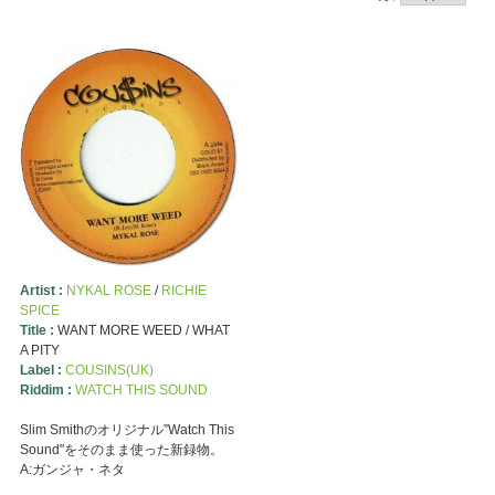
Artist :
NYKAL ROSE
/
RICHIE
SPICE
Title :
WANT MORE WEED / WHAT
A PITY
Label :
COUSINS(UK)
Riddim :
WATCH THIS SOUND
Slim Smithのオリジナル”Watch This
Sound"をそのまま使った新録物。
A:ガンジャ・ネタ