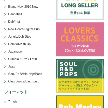
Brand New 2010-Now
Dancehall
Dub/Inst
New Roots/Digital Dub
Jungle/Dub Step
Remix/Mash Up
Japanese
Cumbia / Afro / Latin
Jazz
Soul/R&B/Hip Hop/Pops
Club/Dance/Electronic
フォーマット
7 inch