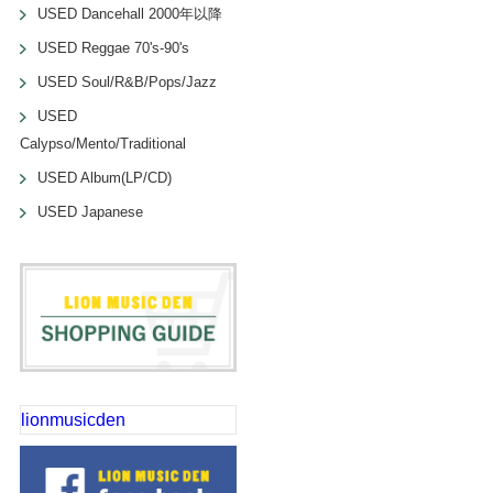
USED Dancehall 2000年以降
USED Reggae 70's-90's
USED Soul/R&B/Pops/Jazz
USED
Calypso/Mento/Traditional
USED Album(LP/CD)
USED Japanese
lionmusicden