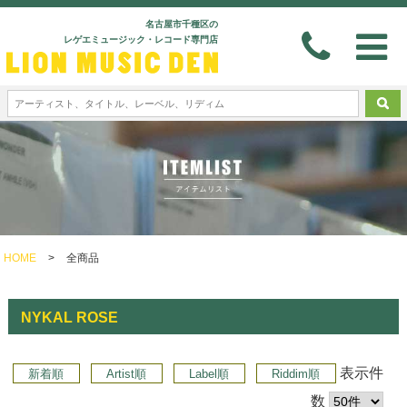
名古屋市千種区の
レゲエミュージック・レコード専門店
HOME
>
全商品
NYKAL ROSE
表示件
新着順
Artist順
Label順
Riddim順
数