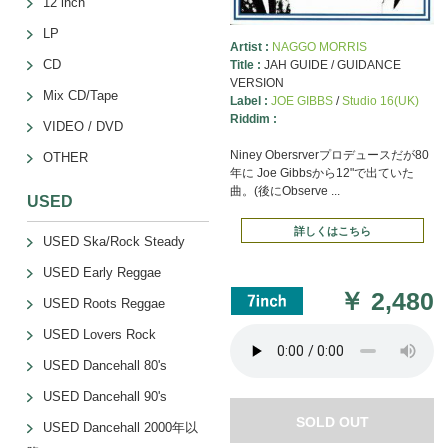
12 inch
LP
Artist :
NAGGO MORRIS
CD
Title :
JAH GUIDE / GUIDANCE
VERSION
Mix CD/Tape
Label :
JOE GIBBS
/
Studio 16(UK)
Riddim :
VIDEO / DVD
Niney Obersrverプロデュースだが80
OTHER
年に Joe Gibbsから12"で出ていた
曲。(後にObserve ...
USED
詳しくはこちら
USED Ska/Rock Steady
USED Early Reggae
￥
2,480
USED Roots Reggae
USED Lovers Rock
USED Dancehall 80's
USED Dancehall 90's
SOLD OUT
USED Dancehall 2000年以