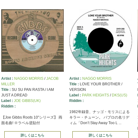
Artist :
NAGGO MORRIS
/
JACOB
Artist :
NAGGO MORRIS
MILLER
Title :
LOVE YOUR BROTHER /
Title :
SU SU PAN RASTA / I AM
VERSION
JUST A DREAD
Label :
PARK HEIGHTS
/
DKS(US)
Label :
JOE GIBBS(UK)
Riddim :
Riddim :
1982年録音、ナッゴ・モリスによる
【Joe Gibbs Roots 10"シリーズ】 両
キラー・チューン。 パブロの名リデ
面名曲! ※ラベル逆貼付
ィム「Don’t Stay Away Too L ...
詳しくはこちら
詳しくはこちら