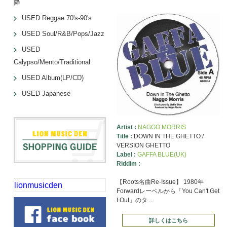
降
USED Reggae 70's-90's
USED Soul/R&B/Pops/Jazz
USED
Calypso/Mento/Traditional
USED Album(LP/CD)
USED Japanese
Artist :
NAGGO MORRIS
Title :
DOWN IN THE GHETTO /
VERSION GHETTO
Label :
GAFFA BLUE(UK)
Riddim :
【Roots名曲Re-Issue】 1980年
lionmusicden
Forwardレーベルから「You Can't Get
I Out」のタ ...
詳しくはこちら