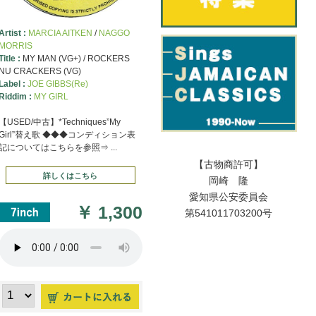
Artist :
MARCIA AITKEN
/
NAGGO
MORRIS
Title :
MY MAN (VG+) / ROCKERS
NU CRACKERS (VG)
Label :
JOE GIBBS(Re)
Riddim :
MY GIRL
【USED/中古】*Techniques”My
Girl”替え歌 ◆◆◆コンディション表
記についてはこちらを参照⇒ ...
【古物商許可】
詳しくはこちら
岡崎 隆
愛知県公安委員会
￥
1,300
第541011703200号