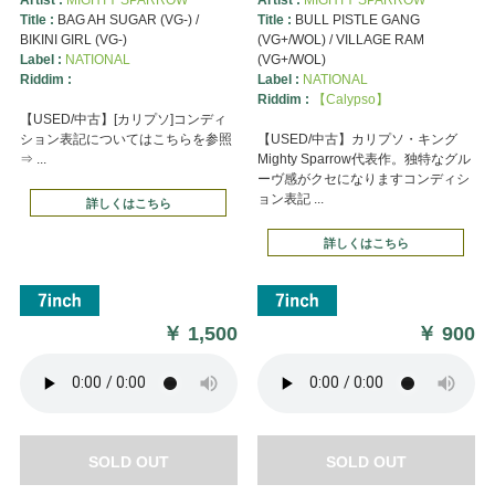
Title :
BAG AH SUGAR (VG-) /
Title :
BULL PISTLE GANG
BIKINI GIRL (VG-)
(VG+/WOL) / VILLAGE RAM
Label :
NATIONAL
(VG+/WOL)
Riddim :
Label :
NATIONAL
Riddim :
【Calypso】
【USED/中古】[カリプソ]コンディ
ション表記についてはこちらを参照
【USED/中古】カリプソ・キング
⇒ ...
Mighty Sparrow代表作。独特なグル
ーヴ感がクセになりますコンディシ
ョン表記 ...
詳しくはこちら
詳しくはこちら
￥
1,500
￥
900
SOLD OUT
SOLD OUT