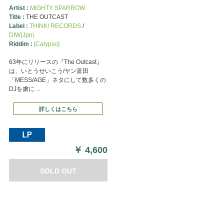
Artist :
MIGHTY SPARROW
Title :
THE OUTCAST
Label :
THINK! RECORDS
/
DIW(Jpn)
Riddim :
[Calypso]
63年にリリースの『The Outcast』
は、いとうせいこう/ヤン富田
「MESS/AGE」ネタにして数多くの
DJを虜に ...
詳しくはこちら
￥
4,600
SOLD OUT