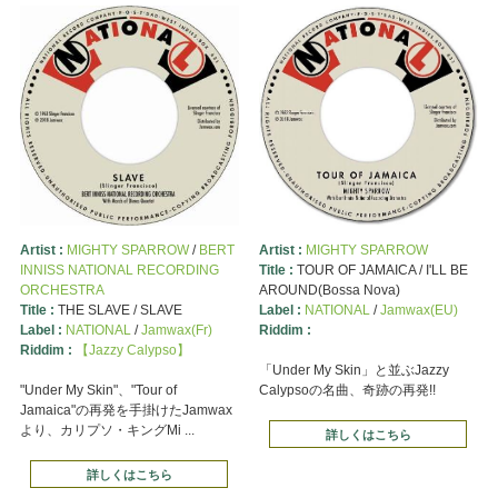
Artist :
MIGHTY SPARROW
/
BERT
Artist :
MIGHTY SPARROW
INNISS NATIONAL RECORDING
Title :
TOUR OF JAMAICA / I'LL BE
ORCHESTRA
AROUND(Bossa Nova)
Title :
THE SLAVE / SLAVE
Label :
NATIONAL
/
Jamwax(EU)
Label :
NATIONAL
/
Jamwax(Fr)
Riddim :
Riddim :
【Jazzy Calypso】
「Under My Skin」と並ぶJazzy
"Under My Skin"、"Tour of
Calypsoの名曲、奇跡の再発!!
Jamaica"の再発を手掛けたJamwax
より、カリプソ・キングMi ...
詳しくはこちら
詳しくはこちら