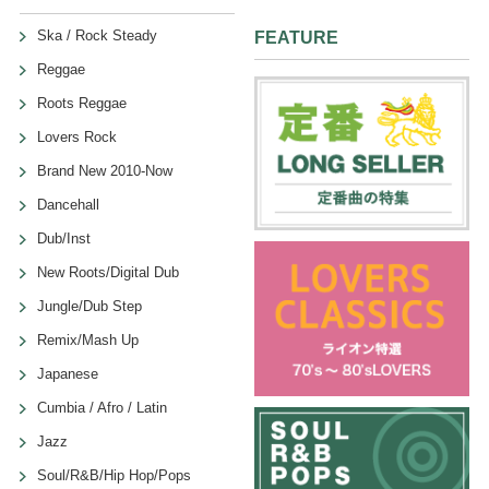
Ska / Rock Steady
FEATURE
Reggae
Roots Reggae
Lovers Rock
Brand New 2010-Now
Dancehall
Dub/Inst
New Roots/Digital Dub
Jungle/Dub Step
Remix/Mash Up
Japanese
Cumbia / Afro / Latin
Jazz
Soul/R&B/Hip Hop/Pops