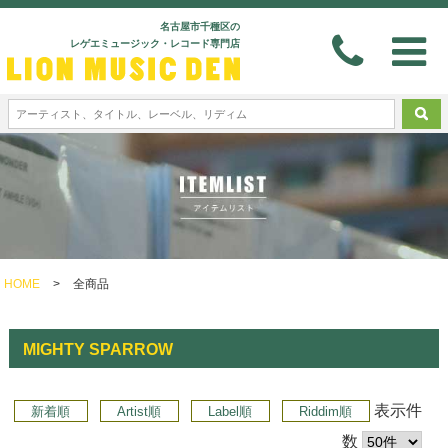
名古屋市千種区の
レゲエミュージック・レコード専門店
HOME
>
全商品
MIGHTY SPARROW
表示件
新着順
Artist順
Label順
Riddim順
数