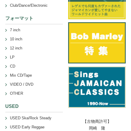
Club/Dance/Electronic
フォーマット
7 inch
10 inch
12 inch
LP
CD
Mix CD/Tape
VIDEO / DVD
OTHER
USED
USED Ska/Rock Steady
【古物商許可】
USED Early Reggae
岡崎 隆