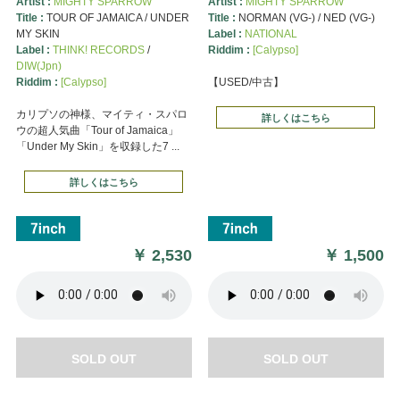
Artist :
MIGHTY SPARROW
Artist :
MIGHTY SPARROW
Title :
TOUR OF JAMAICA / UNDER
Title :
NORMAN (VG-) / NED (VG-)
MY SKIN
Label :
NATIONAL
Label :
THINK! RECORDS
/
Riddim :
[Calypso]
DIW(Jpn)
Riddim :
[Calypso]
【USED/中古】
カリプソの神様、マイティ・スパロ
詳しくはこちら
ウの超人気曲「Tour of Jamaica」
「Under My Skin」を収録した7 ...
詳しくはこちら
￥
2,530
￥
1,500
SOLD OUT
SOLD OUT