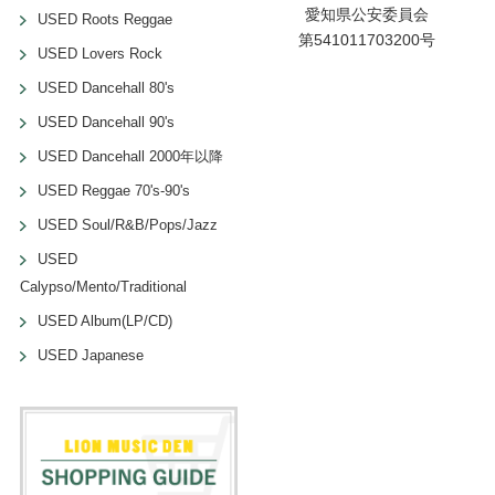
愛知県公安委員会
USED Roots Reggae
第541011703200号
USED Lovers Rock
USED Dancehall 80's
USED Dancehall 90's
USED Dancehall 2000年以降
USED Reggae 70's-90's
USED Soul/R&B/Pops/Jazz
USED
Calypso/Mento/Traditional
USED Album(LP/CD)
USED Japanese