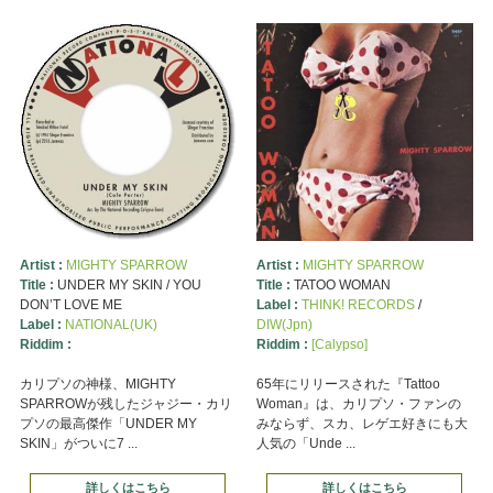
Artist :
MIGHTY SPARROW
Artist :
MIGHTY SPARROW
Title :
UNDER MY SKIN / YOU
Title :
TATOO WOMAN
DON’T LOVE ME
Label :
THINK! RECORDS
/
Label :
NATIONAL(UK)
DIW(Jpn)
Riddim :
Riddim :
[Calypso]
カリプソの神様、MIGHTY
65年にリリースされた『Tattoo
SPARROWが残したジャジー・カリ
Woman』は、カリプソ・ファンの
プソの最高傑作「UNDER MY
みならず、スカ、レゲエ好きにも大
SKIN」がついに7 ...
人気の「Unde ...
詳しくはこちら
詳しくはこちら