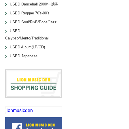
USED Dancehall 2000年以降
USED Reggae 70's-90's
USED Soul/R&B/Pops/Jazz
USED
Calypso/Mento/Traditional
USED Album(LP/CD)
USED Japanese
lionmusicden