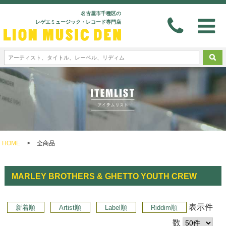
名古屋市千種区の
レゲエミュージック・レコード専門店
HOME
>
全商品
MARLEY BROTHERS & GHETTO YOUTH CREW
表示件
新着順
Artist順
Label順
Riddim順
数