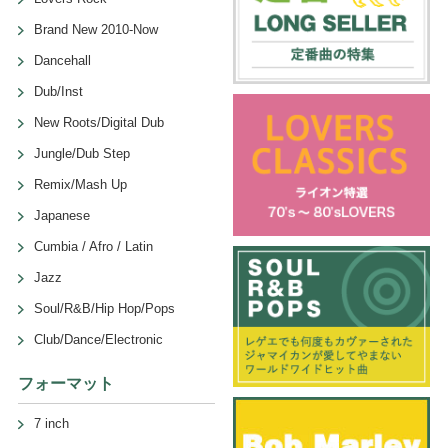
Brand New 2010-Now
Dancehall
Dub/Inst
New Roots/Digital Dub
Jungle/Dub Step
Remix/Mash Up
Japanese
Cumbia / Afro / Latin
Jazz
Soul/R&B/Hip Hop/Pops
Club/Dance/Electronic
フォーマット
7 inch