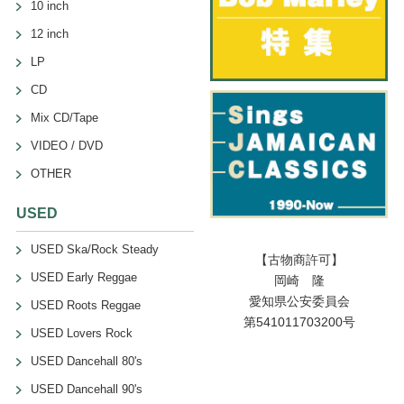
10 inch
12 inch
LP
CD
Mix CD/Tape
VIDEO / DVD
OTHER
USED
USED Ska/Rock Steady
【古物商許可】
USED Early Reggae
岡崎 隆
愛知県公安委員会
USED Roots Reggae
第541011703200号
USED Lovers Rock
USED Dancehall 80's
USED Dancehall 90's