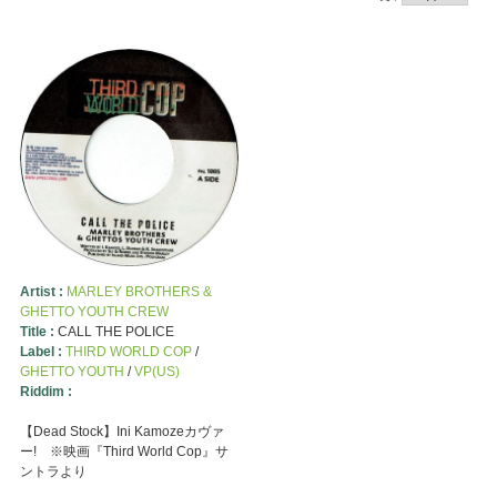
Artist :
MARLEY BROTHERS &
GHETTO YOUTH CREW
Title :
CALL THE POLICE
Label :
THIRD WORLD COP
/
GHETTO YOUTH
/
VP(US)
Riddim :
【Dead Stock】Ini Kamozeカヴァ
ー! ※映画『Third World Cop』サ
ントラより