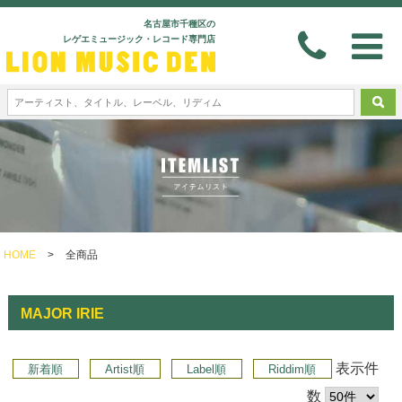
名古屋市千種区の
レゲエミュージック・レコード専門店
HOME
>
全商品
MAJOR IRIE
表示件
新着順
Artist順
Label順
Riddim順
数