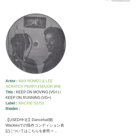
Artist :
MAX ROMEO & LEE
SCRATCH PERRY
/
MAJOR IRIE
Title :
KEEP ON MOVING (VG+) /
KEEP ON RUNNING (VG+)
Label :
WACKIE’S(US)
Riddim :
【USED/中古】Dancehall期
Wackiesでの怪作コンディション表
記についてはこちらを参照⇒ ...