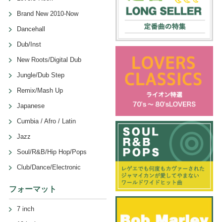
Brand New 2010-Now
Dancehall
Dub/Inst
New Roots/Digital Dub
Jungle/Dub Step
Remix/Mash Up
Japanese
Cumbia / Afro / Latin
Jazz
Soul/R&B/Hip Hop/Pops
Club/Dance/Electronic
フォーマット
7 inch