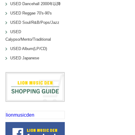
USED Dancehall 2000年以降
USED Reggae 70's-90's
USED Soul/R&B/Pops/Jazz
USED
Calypso/Mento/Traditional
USED Album(LP/CD)
USED Japanese
lionmusicden