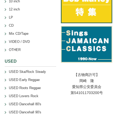
10 inch
12 inch
LP
CD
Mix CD/Tape
VIDEO / DVD
OTHER
USED
USED Ska/Rock Steady
【古物商許可】
USED Early Reggae
岡崎 隆
愛知県公安委員会
USED Roots Reggae
第541011703200号
USED Lovers Rock
USED Dancehall 80's
USED Dancehall 90's