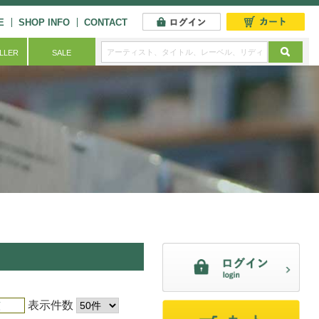
E
SHOP INFO
CONTACT
ELLER
SALE
表示件数
順