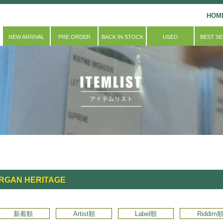
HOM
NEW ARRIVAL
PRE ORDER
BACK IN STOCK
USED
BEST S
ORGAN HERITAGE
新着順
Artist順
Label順
Riddim