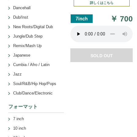
詳しくはこちら
Dancehall
￥
700
Dub/Inst
New Roots/Digital Dub
Jungle/Dub Step
Remix/Mash Up
Japanese
SOLD OUT
Cumbia / Afro / Latin
Jazz
Soul/R&B/Hip Hop/Pops
Club/Dance/Electronic
フォーマット
7 inch
10 inch