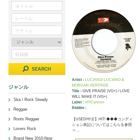
Artist :
LUCIANO/ LUCIANO &
MORGAN HERITAGE
ジャンル
Title :
GIVE PRAISE (VG+) / LOVE
WILL MAKE IT (VG+)
Ska / Rock Steady
Label :
VP/Cannon
Riddim :
Reggae
Roots Reggae
【USED/中古】HIT! ◆◆◆コンディ
ション表記についてはこちらを参照
Lovers Rock
⇒ ...
Brand New 2010-Now