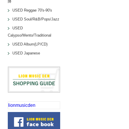
降
USED Reggae 70's-90's
USED Soul/R&B/Pops/Jazz
USED
Calypso/Mento/Traditional
USED Album(LP/CD)
USED Japanese
lionmusicden