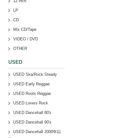
12 inch
LP
CD
Mix CD/Tape
VIDEO / DVD
OTHER
USED
USED Ska/Rock Steady
USED Early Reggae
USED Roots Reggae
USED Lovers Rock
USED Dancehall 80's
USED Dancehall 90's
USED Dancehall 2000年以