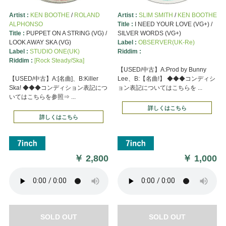
Artist :
KEN BOOTHE
/
ROLAND
Artist :
SLIM SMITH
/
KEN BOOTHE
ALPHONSO
Title :
I NEED YOUR LOVE (VG+) /
Title :
PUPPET ON A STRING (VG) /
SILVER WORDS (VG+)
LOOK AWAY SKA (VG)
Label :
OBSERVER(UK-Re)
Label :
STUDIO ONE(UK)
Riddim :
Riddim :
[Rock Steady/Ska]
【USED/中古】A:Prod by Bunny
【USED/中古】A:[名曲]、B:Killer
Lee、B:【名曲!】 ◆◆◆コンディシ
Ska! ◆◆◆コンディション表記につ
ョン表記についてはこちらを ...
いてはこちらを参照⇒ ...
詳しくはこちら
詳しくはこちら
￥
2,800
￥
1,000
SOLD OUT
SOLD OUT