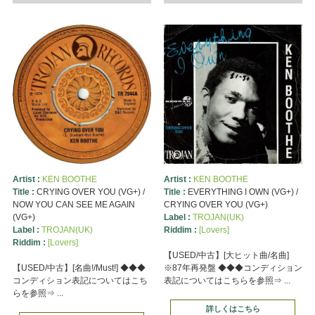
Artist :
KEN BOOTHE
Artist :
KEN BOOTHE
Title :
CRYING OVER YOU (VG+) /
Title :
EVERYTHING I OWN (VG+) /
NOW YOU CAN SEE ME AGAIN
CRYING OVER YOU (VG+)
(VG+)
Label :
TROJAN(UK)
Label :
TROJAN(UK)
Riddim :
[Lovers]
Riddim :
[Lovers]
【USED/中古】[大ヒット曲/名曲]
【USED/中古】[名曲!/Must!] ◆◆◆
※87年再発盤 ◆◆◆コンディション
コンディション表記についてはこち
表記についてはこちらを参照⇒ ...
らを参照⇒ ...
詳しくはこちら