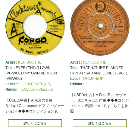
Artist :
KEN BOOTHE
Artist :
KEN BOOTHE
Title :
EVERYTHING I OWN
Title :
THAT NATURE PLANNED
(VG/WOL) / MY OWN VERSION
IT(VG+) / SAD AND LONELY (VG+)
(VG/WOL)
Label :
TROJAN(UK)
Label :
CLOCKTOWER(US)
Riddim :
Riddim :
[JA Lovers Classics]
【USED/中古】A:Four Topsカヴァ
【USED/中古】A:永遠の名曲!、
ー、B:こちらは自作曲 ◆◆◆コンデ
B:Lloyd Charmersのピアノ・ヴァー
ィション表記についてはこちらを参
ジョン! ◆◆◆コンディション表 ...
照 ...
詳しくはこちら
詳しくはこちら