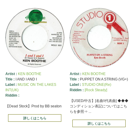
Artist :
KEN BOOTHE
Artist :
KEN BOOTHE
Title :
I AND I AND I
Title :
PUPPET ON A STRING (VG+)
Label :
MUSIC ON THE LAKES
Label :
STUDIO ONE(Re)
INT(UK)
Riddim :
[Rock Steady]
Riddim :
【USED/中古】[名曲!/代表曲] ◆◆◆
【Dead Stock】Prod by BB seaton
コンディション表記についてはこち
らを参照⇒ ...
詳しくはこちら
詳しくはこちら