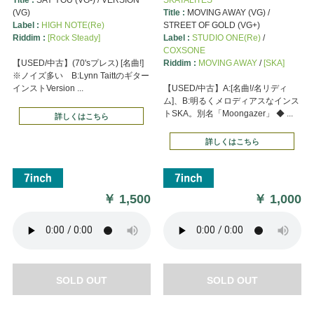
(VG)
Title :
MOVING AWAY (VG) /
Label :
HIGH NOTE(Re)
STREET OF GOLD (VG+)
Riddim :
[Rock Steady]
Label :
STUDIO ONE(Re)
/
COXSONE
【USED/中古】(70'sプレス) [名曲!]
Riddim :
MOVING AWAY
/
[SKA]
※ノイズ多い B:Lynn Taittのギター
インストVersion ...
【USED/中古】A:[名曲!/名リディ
ム]、B:明るくメロディアスなインス
トSKA。別名「Moongazer」 ◆ ...
詳しくはこちら
詳しくはこちら
￥
1,500
￥
1,000
SOLD OUT
SOLD OUT