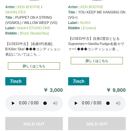
Artist :
KEN BOOTHE
/
Artist :
KEN BOOTHE
SKATALITES
Title :
YOU KEEP ME HANGING ON
Title :
PUPPET ON A STRING
(VG+)
(VG/WOL) / WILLOW WEEP (VG)
Label :
NURA
Label :
blank
/
STUDIO ONE
Riddim :
[Covers]
Riddim :
[Rock Steady/Ska]
【USED/中古】自身2度目となる
【USED/中古】 [名曲!/代表曲]、
Supremes〜Vanilla Fudge名曲カヴ
B:Killer Ska! ◆◆◆コンディション
ァー! ◆◆◆コンディション表 ...
表記についてはこち ...
詳しくはこちら
詳しくはこちら
￥
3,000
￥
9,800
SOLD OUT
SOLD OUT