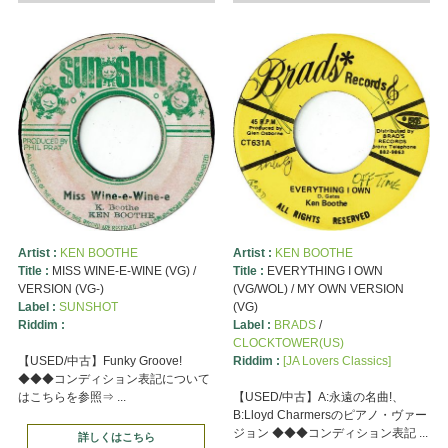
Artist :
KEN BOOTHE
Artist :
KEN BOOTHE
Title :
MISS WINE-E-WINE (VG) /
Title :
EVERYTHING I OWN
VERSION (VG-)
(VG/WOL) / MY OWN VERSION
Label :
SUNSHOT
(VG)
Riddim :
Label :
BRADS
/
CLOCKTOWER(US)
【USED/中古】Funky Groove!
Riddim :
[JA Lovers Classics]
◆◆◆コンディション表記について
はこちらを参照⇒ ...
【USED/中古】A:永遠の名曲!、
B:Lloyd Charmersのピアノ・ヴァー
ジョン ◆◆◆コンディション表記 ...
詳しくはこちら