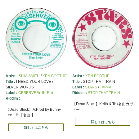
Artist :
SLIM SMITH
/
KEN BOOTHE
Artist :
KEN BOOTHE
Title :
I NEED YOUR LOVE /
Title :
STOP THAT TRAIN
SILVER WORDS
Label :
STARS
/
TAPPA
Label :
OBSERVER(UK-Re)
Riddim :
STOP THAT TRAIN
Riddim :
【Dead Stock】Keith & Tex名曲カヴ
【Dead Stock】A:Prod by Bunny
ァー
Lee、B:【名曲!】
詳しくはこちら
詳しくはこちら