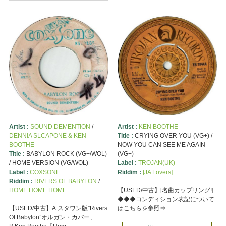
Artist :
SOUND DEMENTION
/
Artist :
KEN BOOTHE
DENNIA SLCAPONE & KEN
Title :
CRYING OVER YOU (VG+) /
BOOTHE
NOW YOU CAN SEE ME AGAIN
Title :
BABYLON ROCK (VG+/WOL)
(VG+)
/ HOME VERSION (VG/WOL)
Label :
TROJAN(UK)
Label :
COXSONE
Riddim :
[JA Lovers]
Riddim :
RIVERS OF BABYLON
/
HOME HOME HOME
【USED/中古】[名曲カップリング!]
◆◆◆コンディション表記について
【USED/中古】A:スタワン版”Rivers
はこちらを参照⇒ ...
Of Babylon”オルガン・カバー、