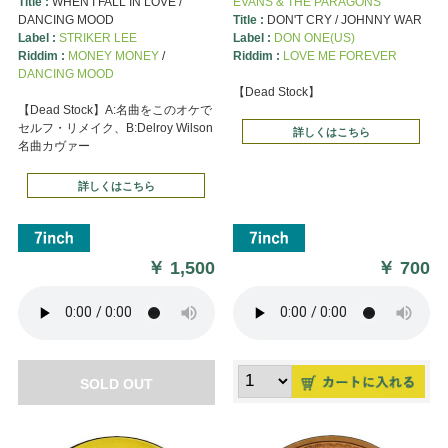
Title :
WHEN I FALL IN LOVE /
EVANS & THE PARAGONS
DANCING MOOD
Title :
DON'T CRY / JOHNNY WAR
Label :
STRIKER LEE
Label :
DON ONE(US)
Riddim :
MONEY MONEY
/
Riddim :
LOVE ME FOREVER
DANCING MOOD
【Dead Stock】
【Dead Stock】A:名曲をこのオケで
セルフ・リメイク、B:Delroy Wilson
詳しくはこちら
名曲カヴァー
詳しくはこちら
￥
1,500
￥
700
SOLD OUT