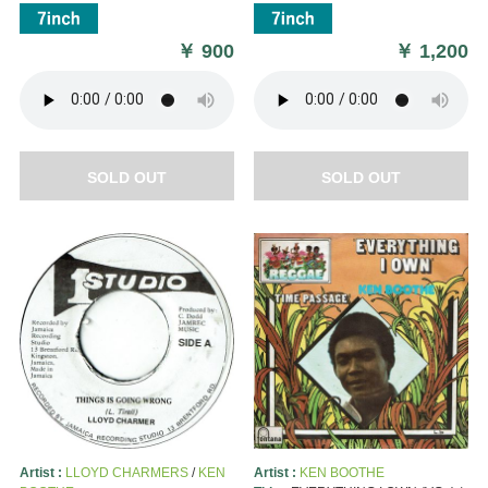
￥
900
￥
1,200
SOLD OUT
SOLD OUT
Artist :
LLOYD CHARMERS
/
KEN
Artist :
KEN BOOTHE