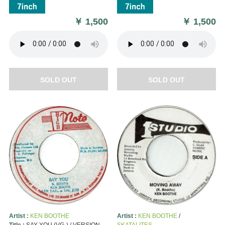
￥
1,500
￥
1,500
SOLD OUT
SOLD OUT
Artist :
KEN BOOTHE
Artist :
KEN BOOTHE
/
Title :
SAY YOU (VG-) / VERSION
SKATALITES