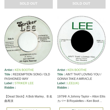
SOLD OUT
SOLD OUT
Artist :
KEN BOOTHE
Artist :
KEN BOOTHE
Title :
REDEMPTION SONG / OLD
Title :
AIN'T THAT LOVING YOU /
FASHIONED WAY
GONNA TAKE A MIRACLE
Label :
STRIKER LEE
Label :
LEE(UK)
Riddim :
Riddim :
【Dead Stock】A:Bob Marley、B:名
1979年 A:Johnny Taylor～Alton Ellis
曲再演
カバー B:Royalettes～Ken Boot ...