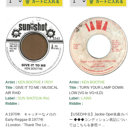
Artist :
KEN BOOTHE
/
I ROY
Artist :
KEN BOOTHE
Title :
GIVE IT TO ME / MUSICAL
Title :
TURN YOUR LAMP DOWN
AIR RAID
LOW (VG to VG+/LD)
Label :
SUN SHOT(UK-Re)
Label :
LAWA
Riddim :
Riddim :
A:1970年 キャッチーなメロの
【USED/中古】Jackie Opel名曲カバ
Early Reggae B:1977年
ー ◆◆◆コンディション表記につい
J.London「Thank The Lo ...
てはこちらを参照⇒ ...