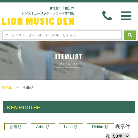
名古屋市千種区の
レゲエミュージック・レコード専門店
HOME
>
全商品
KEN BOOTHE
表示件
新着順
Artist順
Label順
Riddim順
数