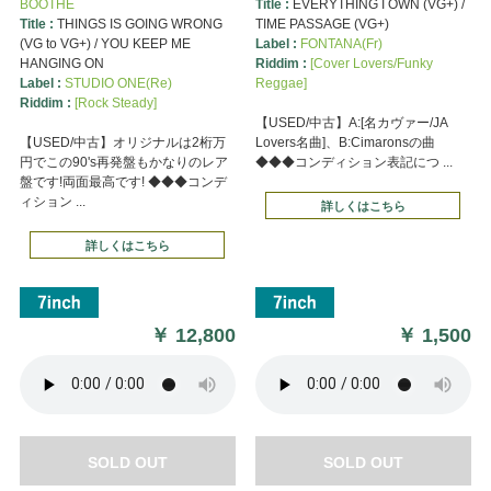
BOOTHE
Title :
EVERYTHING I OWN (VG+) /
Title :
THINGS IS GOING WRONG
TIME PASSAGE (VG+)
(VG to VG+) / YOU KEEP ME
Label :
FONTANA(Fr)
HANGING ON
Riddim :
[Cover Lovers/Funky
Label :
STUDIO ONE(Re)
Reggae]
Riddim :
[Rock Steady]
【USED/中古】A:[名カヴァー/JA
【USED/中古】オリジナルは2桁万
Lovers名曲]、B:Cimaronsの曲
円でこの90's再発盤もかなりのレア
◆◆◆コンディション表記につ ...
盤です!両面最高です! ◆◆◆コンデ
ィション ...
詳しくはこちら
詳しくはこちら
￥
12,800
￥
1,500
SOLD OUT
SOLD OUT