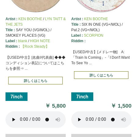
Artist :
KEN BOOTHE
/
LYN TAITT &
Artist :
KEN BOOTHE
THE JETS
Title :
SIX IN ONE (VG+/WOL) /
Title :
SAY YOU (VG/WOL) /
Pat.2 (VG+/WOL)
SMOKEY PLACES (VG)
Label :
SCORPION
Label :
blank
/
HIGH NOTE
Riddim :
Riddim :
【Rock Steady】
【USED/中古】[メドレー物] A:
【USED/中古】[名曲!/代表曲] ◆◆◆
「Train Is Coming」-「I Don't Want
コンディション表記についてはこち
To See Yo ...
らを参照⇒ ...
詳しくはこちら
詳しくはこちら
￥
5,800
￥
1,500