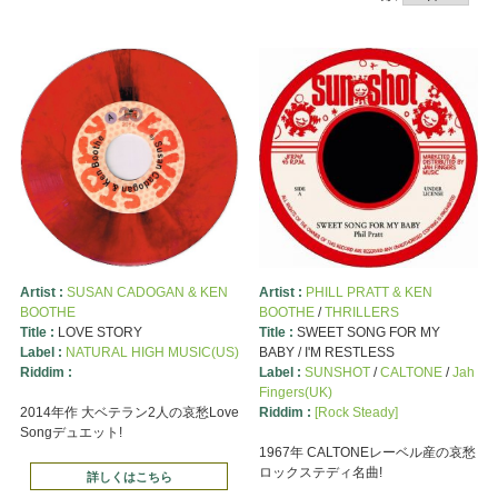
Artist :
SUSAN CADOGAN & KEN
Artist :
PHILL PRATT & KEN
BOOTHE
BOOTHE
/
THRILLERS
Title :
LOVE STORY
Title :
SWEET SONG FOR MY
Label :
NATURAL HIGH MUSIC(US)
BABY / I'M RESTLESS
Riddim :
Label :
SUNSHOT
/
CALTONE
/
Jah
Fingers(UK)
2014年作 大ベテラン2人の哀愁Love
Riddim :
[Rock Steady]
Songデュエット!
1967年 CALTONEレーベル産の哀愁
ロックステディ名曲!
詳しくはこちら