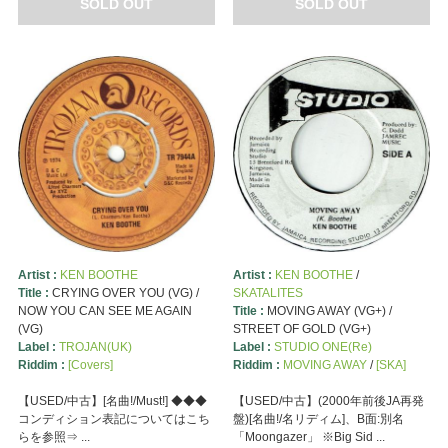
SOLD OUT
SOLD OUT
Artist :
KEN BOOTHE
Artist :
KEN BOOTHE
/
Title :
CRYING OVER YOU (VG) /
SKATALITES
NOW YOU CAN SEE ME AGAIN
Title :
MOVING AWAY (VG+) /
(VG)
STREET OF GOLD (VG+)
Label :
TROJAN(UK)
Label :
STUDIO ONE(Re)
Riddim :
[Covers]
Riddim :
MOVING AWAY
/
[SKA]
【USED/中古】[名曲!/Must!] ◆◆◆
【USED/中古】(2000年前後JA再発
コンディション表記についてはこち
盤)[名曲!/名リディム]、B面:別名
らを参照⇒ ...
「Moongazer」 ※Big Sid ...