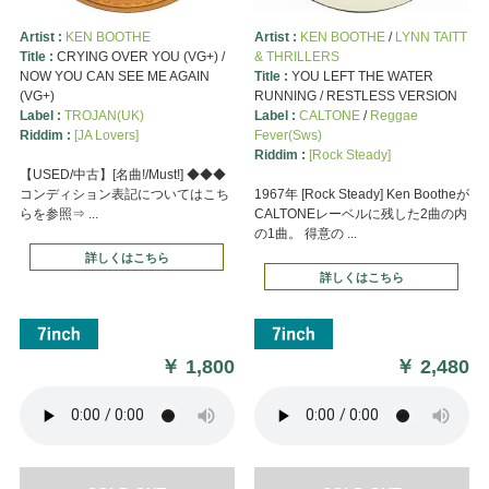
Artist :
KEN BOOTHE
Artist :
KEN BOOTHE
/
LYNN TAITT
Title :
CRYING OVER YOU (VG+) /
& THRILLERS
NOW YOU CAN SEE ME AGAIN
Title :
YOU LEFT THE WATER
(VG+)
RUNNING / RESTLESS VERSION
Label :
TROJAN(UK)
Label :
CALTONE
/
Reggae
Riddim :
[JA Lovers]
Fever(Sws)
Riddim :
[Rock Steady]
【USED/中古】[名曲!/Must!] ◆◆◆
コンディション表記についてはこち
1967年 [Rock Steady] Ken Bootheが
らを参照⇒ ...
CALTONEレーベルに残した2曲の内
の1曲。 得意の ...
詳しくはこちら
詳しくはこちら
￥
1,800
￥
2,480