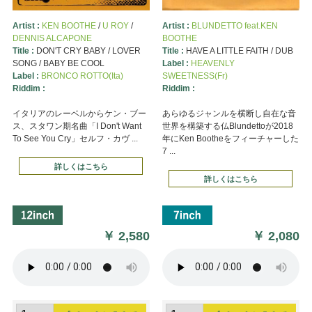
Artist :
KEN BOOTHE
/
U ROY
/
Artist :
BLUNDETTO feat.KEN
DENNIS ALCAPONE
BOOTHE
Title :
DON'T CRY BABY / LOVER
Title :
HAVE A LITTLE FAITH / DUB
SONG / BABY BE COOL
Label :
HEAVENLY
Label :
BRONCO ROTTO(Ita)
SWEETNESS(Fr)
Riddim :
Riddim :
イタリアのレーベルからケン・ブー
あらゆるジャンルを横断し自在な音
ス、スタワン期名曲「I Don't Want
世界を構築する仏Blundettoが2018
To See You Cry」セルフ・カヴ ...
年にKen Bootheをフィーチャーした
7 ...
詳しくはこちら
詳しくはこちら
￥
2,580
￥
2,080