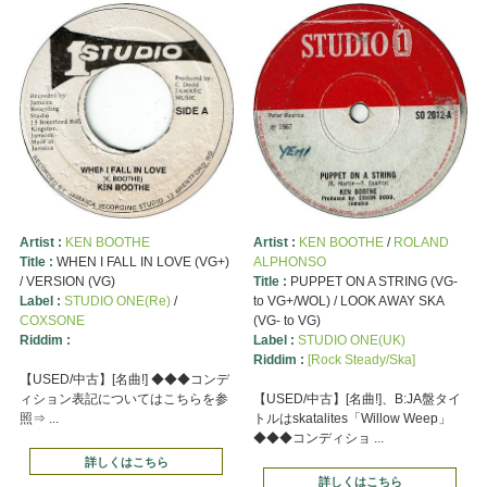
Artist :
KEN BOOTHE
Artist :
KEN BOOTHE
/
ROLAND
Title :
WHEN I FALL IN LOVE (VG+)
ALPHONSO
/ VERSION (VG)
Title :
PUPPET ON A STRING (VG-
Label :
STUDIO ONE(Re)
/
to VG+/WOL) / LOOK AWAY SKA
COXSONE
(VG- to VG)
Riddim :
Label :
STUDIO ONE(UK)
Riddim :
[Rock Steady/Ska]
【USED/中古】[名曲!] ◆◆◆コンデ
ィション表記についてはこちらを参
【USED/中古】[名曲!]、B:JA盤タイ
照⇒ ...
トルはskatalites「Willow Weep」
◆◆◆コンディショ ...
詳しくはこちら
詳しくはこちら