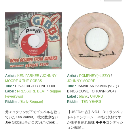
Artist :
KEN PARKER
/
JOHNNY
Artist :
POMPHEY(=LIZZY)
/
MOORE & THE COBBS
JOHNNY MOORE
Title :
IT'S ALRIGHT / ONE LOVE
Title :
JAMAICAN SKANK (VG+) /
Label :
PRESSURE BEAT
/
Reggae
BINGS COME TO TOWN (VG+)
Fever(Sws)
Label :
blank
/
UHURU
Riddim :
[Early Reggae]
Riddim :
TEN YEARS
元々コクソンの下でゴスペルを歌っ
【USED/中古】A:DJ、B:トランペッ
ていたKen Parker。 彼の数少ない
ト&トロンボーン ※概ね良好です
Joe Gibbs仕事がこのSam Cook ...
が後半音割れ気味 ◆◆◆コンディシ
ョン表記 ...