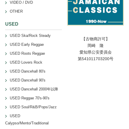
VIDEO / DVD
OTHER
USED
USED Ska/Rock Steady
【古物商許可】
USED Early Reggae
岡崎 隆
愛知県公安委員会
USED Roots Reggae
第541011703200号
USED Lovers Rock
USED Dancehall 80's
USED Dancehall 90's
USED Dancehall 2000年以降
USED Reggae 70's-90's
USED Soul/R&B/Pops/Jazz
USED
Calypso/Mento/Traditional