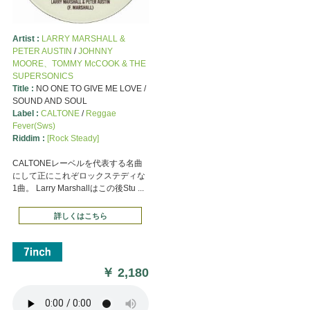
Artist :
LARRY MARSHALL &
PETER AUSTIN
/
JOHNNY
MOORE、TOMMY McCOOK & THE
SUPERSONICS
Title :
NO ONE TO GIVE ME LOVE /
SOUND AND SOUL
Label :
CALTONE
/
Reggae
Fever(Sws)
Riddim :
[Rock Steady]
CALTONEレーベルを代表する名曲
にして正にこれぞロックステディな
1曲。 Larry Marshallはこの後Stu ...
詳しくはこちら
￥
2,180