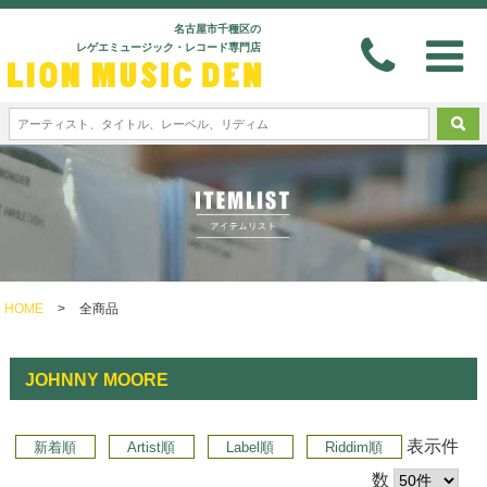
名古屋市千種区の
レゲエミュージック・レコード専門店
HOME
>
全商品
JOHNNY MOORE
表示件
新着順
Artist順
Label順
Riddim順
数