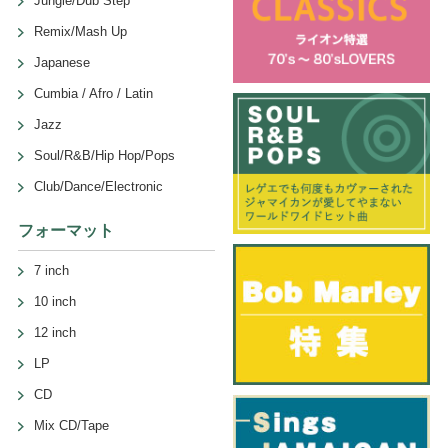
Jungle/Dub Step
Remix/Mash Up
Japanese
Cumbia / Afro / Latin
Jazz
Soul/R&B/Hip Hop/Pops
Club/Dance/Electronic
フォーマット
7 inch
10 inch
12 inch
LP
CD
Mix CD/Tape