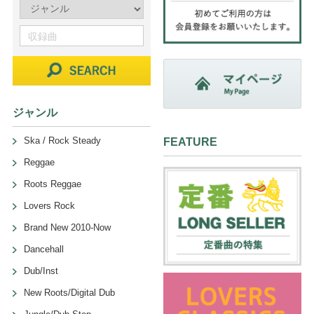
ジャンル
Ska / Rock Steady
FEATURE
Reggae
Roots Reggae
Lovers Rock
Brand New 2010-Now
Dancehall
Dub/Inst
New Roots/Digital Dub