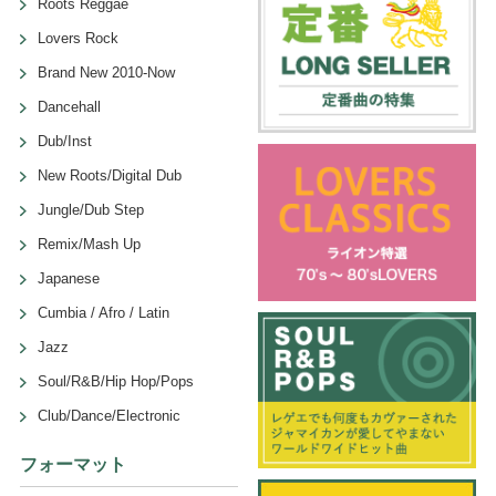
Roots Reggae
Lovers Rock
Brand New 2010-Now
Dancehall
Dub/Inst
New Roots/Digital Dub
Jungle/Dub Step
Remix/Mash Up
Japanese
Cumbia / Afro / Latin
Jazz
Soul/R&B/Hip Hop/Pops
Club/Dance/Electronic
フォーマット