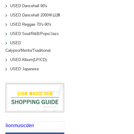
USED Dancehall 90's
USED Dancehall 2000年以降
USED Reggae 70's-90's
USED Soul/R&B/Pops/Jazz
USED
Calypso/Mento/Traditional
USED Album(LP/CD)
USED Japanese
lionmusicden