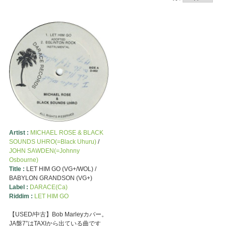
Artist :
MICHAEL ROSE & BLACK
SOUNDS UHRO(=Black Uhuru)
/
JOHN SAWDEN(=Johnny
Osbourne)
Title :
LET HIM GO (VG+/WOL) /
BABYLON GRANDSON (VG+)
Label :
DARACE(Ca)
Riddim :
LET HIM GO
【USED/中古】Bob Marleyカバー。
JA盤7”はTAXIから出ている曲です