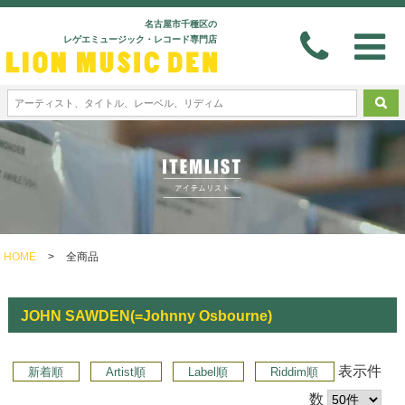
名古屋市千種区の
レゲエミュージック・レコード専門店
HOME
>
全商品
JOHN SAWDEN(=Johnny Osbourne)
表示件
新着順
Artist順
Label順
Riddim順
数