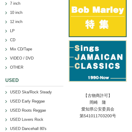
7 inch
10 inch
12 inch
LP
CD
Mix CD/Tape
VIDEO / DVD
OTHER
USED
USED Ska/Rock Steady
【古物商許可】
USED Early Reggae
岡崎 隆
愛知県公安委員会
USED Roots Reggae
第541011703200号
USED Lovers Rock
USED Dancehall 80's