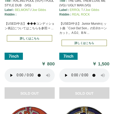
Title :
RACING POOL (VG+) / POOL
Title :
THE GIRL THEM LOVE ME
STYLE DUB (VG)
(VG) / UGLY MAN (VG)
Label :
BELMONT
/
Joe Gibbs
Label :
ERROL T
/
Joe Gibbs
Riddim :
Riddim :
REAL ROCK
【USED/中古】 ◆◆◆コンディショ
【USED/中古】 Junior Murvinヒッ
ン表記についてはこちらを参照⇒ ...
ト曲「Cool Out Son」のDJ/ホーン
カット。A:DJ、B:N ...
詳しくはこちら
詳しくはこちら
￥
800
￥
1,500
SOLD OUT
SOLD OUT