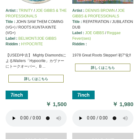
Artist :
TRINITY
/
JOE GIBBS & THE
Artist :
DENNIS BROWN
/
JOE
PROFESSIONALS
GIBBS & PROFESSIONALS
Title :
JOHN SAW THEM COMING
Title :
REPATRIATION / JUBILATION
(VG+) / ROOTS KUNTA KINTE
DUB
(VG+)
Label :
JOE GIBBS
/
Reggae
Label :
BELMONT/JOE GIBBS
Fever(sws)
Riddim :
HYPOCRITE
Riddim :
【USED/中古】 Mighty Diamondsに
1978 Great Roots Stepper! 初7"化!!
よるWailers「Hypocrite」カヴァー
にトークオーバー。B ...
詳しくはこちら
詳しくはこちら
￥
1,500
￥
1,980