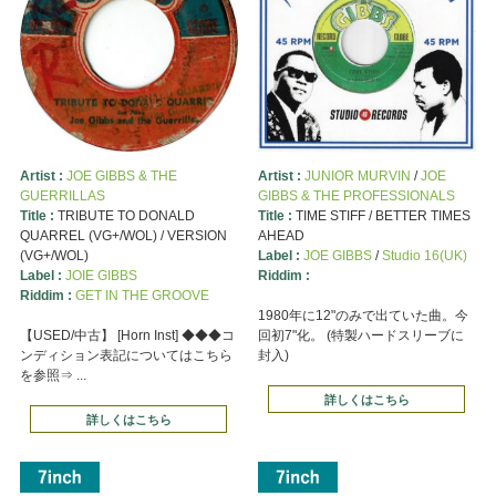
Artist :
JOE GIBBS & THE
Artist :
JUNIOR MURVIN
/
JOE
GUERRILLAS
GIBBS & THE PROFESSIONALS
Title :
TRIBUTE TO DONALD
Title :
TIME STIFF / BETTER TIMES
QUARREL (VG+/WOL) / VERSION
AHEAD
(VG+/WOL)
Label :
JOE GIBBS
/
Studio 16(UK)
Label :
JOIE GIBBS
Riddim :
Riddim :
GET IN THE GROOVE
1980年に12"のみで出ていた曲。今
【USED/中古】 [Horn Inst] ◆◆◆コ
回初7"化。 (特製ハードスリーブに
ンディション表記についてはこちら
封入)
を参照⇒ ...
詳しくはこちら
詳しくはこちら