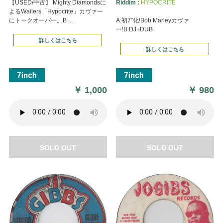
【USED/中古】 Mighty Diamondsに
Riddim :
HYPOCRITE
よるWailers「Hypocrite」カヴァー
にトークオーバー。B ...
A:初7”化!Bob Marleyカヴァ
ー!B:DJ+DUB
詳しくはこちら
詳しくはこちら
￥
1,000
￥
980
SOLD OUT
SOLD OUT