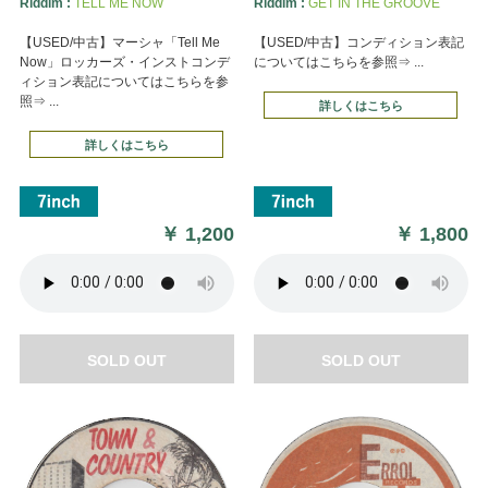
Riddim :
TELL ME NOW
Riddim :
GET IN THE GROOVE
【USED/中古】マーシャ「Tell Me
【USED/中古】コンディション表記
Now」ロッカーズ・インストコンデ
についてはこちらを参照⇒ ...
ィション表記についてはこちらを参
照⇒ ...
詳しくはこちら
詳しくはこちら
￥
1,200
￥
1,800
SOLD OUT
SOLD OUT