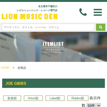
名古屋市千種区の
レゲエミュージック・レコード専門店
HOME
>
全商品
JOE GIBBS
表示件
新着順
Artist順
Label順
Riddim順
数