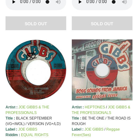
SOLD OUT
SOLD OUT
Artist :
JOE GIBBS & THE
Artist :
HEPTONES
/
JOE GIBBS &
PROFESSIONALS
THE PROFESSIONALS
Title :
BLACK SEPTEMBER
Title :
BE THE ONE / THE ROAD IS
(VG+/WOL) / VERSION (VG+/LD)
ROUGH
Label :
JOE GIBBS
Label :
JOE GIBBS
/
Reggae
Riddim :
EQUAL RIGHTS
Fever(Sws)