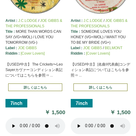
Artist :
J.C.LODGE
/
JOE GIBBS &
Artist :
J.C.LODGE
/
JOE GIBBS &
THE PROFESSIONALS
THE PROFESSIONALS
Title :
MORE THAN WORDS CAN
Title :
SOMEONE LOVES YOU
SAY (VG+/WOL) / LOVE YOU
HONEY (VG+/WOL) / WANT YOU
TOMORROW (VG-)
TO BE MY BRIDE (VG+)
Label :
JOE GIBBS
Label :
JOE GIBBS
/
BELMONT
Riddim :
[Cover Lovers]
Riddim :
[Cover Lovers]
【USED/中古】 The Crickets〜Leo
【USED/中古】 [名曲!/代表曲]コンデ
Sayerカヴァーコンディション表記
ィション表記についてはこちらを参
についてはこちらを参照⇒ ...
照⇒ ...
詳しくはこちら
詳しくはこちら
￥
1,500
￥
1,500