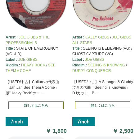
Artist :
JOE GIBBS & THE
Artist :
CALLY GIBBS
/
JOE GIBBS
PROFESSIONALS
ALL STARS
Title :
STATE OF EMERGENCY
Title :
SEEING IS BELIEVING (VG) /
(VG+/LD)
GHOST CAPTURE (VG)
Label :
JOE GIBBS
Label :
JOE GIBBS
Riddim :
HEAVY ROCK
/
SEE
Riddim :
SEEING IS KNOWING
/
THEM A COME
DUPPY CONQUEROR
【USED/中古】Cultureの代表曲
【USED/中古】A:Stranger & Gladdy
「Jah Jah See Them A Come」
泣きの名曲「Seeing is Knowing」
版”Heavy Rock”ホー ...
DJカット、B: ...
詳しくはこちら
詳しくはこちら
￥
1,800
￥
2,500