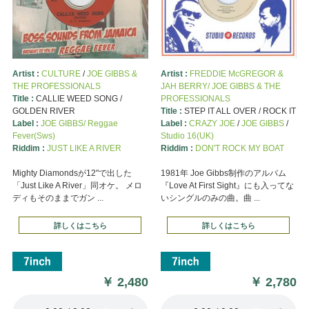
Artist :
CULTURE
/
JOE GIBBS &
Artist :
FREDDIE McGREGOR &
THE PROFESSIONALS
JAH BERRY/ JOE GIBBS & THE
Title :
CALLIE WEED SONG /
PROFESSIONALS
GOLDEN RIVER
Title :
STEP IT ALL OVER / ROCK IT
Label :
JOE GIBBS/ Reggae
Label :
CRAZY JOE
/
JOE GIBBS
/
Fever(Sws)
Studio 16(UK)
Riddim :
JUST LIKE A RIVER
Riddim :
DON'T ROCK MY BOAT
Mighty Diamondsが12"で出した
1981年 Joe Gibbs制作のアルバム
「Just Like A River」同オケ。 メロ
『Love At First Sight』にも入ってな
ディもそのままでガン ...
いシングルのみの曲。曲 ...
詳しくはこちら
詳しくはこちら
￥
2,480
￥
2,780