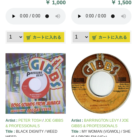
￥
1,000
￥
1,500
Artist :
PETER TOSH
/
JOE GIBBS
Artist :
BARRINGTON LEVY
/
JOE
& PROFESSIONALS
GIBBS & PROFESSIONALS
Title :
BLACK DIGNITY / WEED
Title :
MY WOMAN (VG/WOL) / SHE
WEED
IS A PROBLEM (VG+)