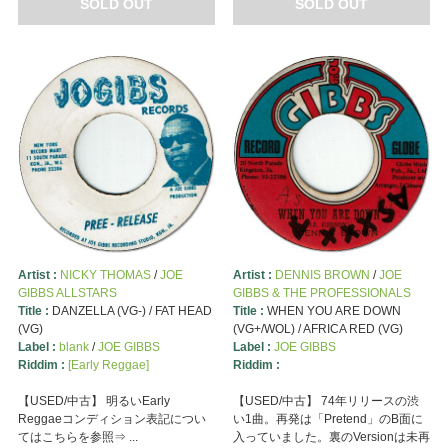
SOLD OUT
SOLD OUT
Artist :
NICKY THOMAS
/
JOE
Artist :
DENNIS BROWN
/
JOE
GIBBS ALLSTARS
GIBBS & THE PROFESSIONALS
Title :
DANZELLA (VG-) / FAT HEAD
Title :
WHEN YOU ARE DOWN
(VG)
(VG+/WOL) / AFRICA RED (VG)
Label :
blank
/
JOE GIBBS
Label :
JOE GIBBS
Riddim :
[Early Reggae]
Riddim :
【USED/中古】 明るいEarly
【USED/中古】 74年リリースの渋
Reggaeコンディション表記につい
い1曲。再発は「Pretend」のB面に
てはこちらを参照⇒ ...
入っていました。裏のVersionは未再