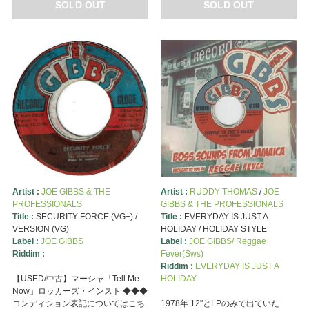
SOLD OUT
SOLD OUT
Artist :
JOE GIBBS & THE
Artist :
RUDDY THOMAS
/
JOE
PROFESSIONALS
GIBBS & THE PROFESSIONALS
Title :
SECURITY FORCE (VG+) /
Title :
EVERYDAY IS JUST A
VERSION (VG)
HOLIDAY / HOLIDAY STYLE
Label :
JOE GIBBS
Label :
JOE GIBBS/ Reggae
Riddim :
Fever(Sws)
Riddim :
EVERYDAY IS JUST A
【USED/中古】マーシャ「Tell Me
HOLIDAY
Now」ロッカーズ・インスト ◆◆◆
コンディション表記についてはこち
1978年 12"とLPのみで出ていた