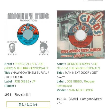
Artist :
PRINCE ALLAH
/
JOE
Artist :
DENNIS BROWN
/
JOE
GIBBS & THE PROFESSIONALS
GIBBS & THE PROFESSIONALS
Title :
NAW GO A THEM BURIAL /
Title :
MAN NEXT DOOR / GET
SIX FOOT SIX
AWAY
Label :
JOE GIBBS
/
VP
Label :
JOE GIBBS
/
Reggae
Riddim :
Fever(Sws)
Riddim :
MAN NEXT DOOR
1978 【Roots名曲!】
1979年 【名曲!】 Paragons名曲カ
バー!
詳しくはこちら