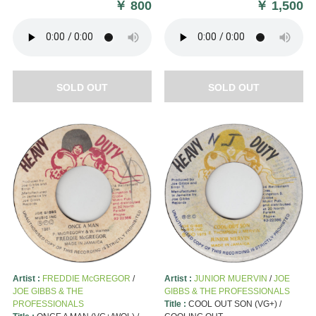
￥
800
￥
1,500
SOLD OUT
SOLD OUT
Artist :
FREDDIE McGREGOR
/
Artist :
JUNIOR MUERVIN
/
JOE
JOE GIBBS & THE
GIBBS & THE PROFESSIONALS
PROFESSIONALS
Title :
COOL OUT SON (VG+) /