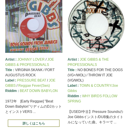
Artist :
JOHNNY LOVER
/
JOE
Artist :
JOE GIBBS & THE
GIBBS & PROFESSIONALS
PROFESSIONALS
Title :
VIRGINIA SKANK / FORT
Title :
NO BONES FOR THE DOGS
AUGUSTUS ROCK
(VG+/WOL) / THROW IT JOE
Label :
PRESSURE BEAT
/
JOE
(VG/WOL)
GIBBS
/
Reggae Fever(Sws)
Label :
TOWN & COUNTRY/Joe
Riddim :
BEAT DOWN BABYLON
Gibbs
Riddim :
WHY BIRDS FOLLOW
1972年 [Early Reggae] ”Beat
SPRING
Down Babylon”リディムのDJカット
とインストVERS ...
【USED/中古】Pressure Soundsの
Joe Gibbsインスト/DUB集のタイト
ルになっていた曲。キラーで ...
詳しくはこちら