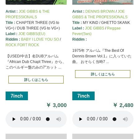
Artist :
JOE GIBBS & THE
Artist :
DENNIS BROWN
/
JOE
PROFESSIONALS
GIBBS & THE PROFESSIONALS
Title :
CHAPTER THREE (VG to
Title :
MY KIND / GHETTO SKANK
VG+) / DUB THREE (VG to VG+)
Label :
JOE GIBBS
/
Reggae
Label :
JOE GIBBS(EU)
Fever(Sws)
Riddim :
BABY I LOVE YOU SO
/
Riddim :
ROCK FORT ROCK
1975年 アルバム『The Best Of
【USED/中古】名DUBアルバム
Dennis Brown Vol.1』に入っていた
『African Dub Chapt Three』から、
曲。 おそらく当時7 ...
このベルギー盤のみの7"カット ...
詳しくはこちら
詳しくはこちら
￥
3,000
￥
2,480