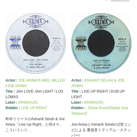
Artist :
JOE ARIWA ft.ABEL MILLER
Artist :
ASHANTI SELAH & JOE
/
JOE ARIWA
ARIWA
Title :
JAH LOVE JAH LIGHT / LOS
Title :
LIVE UP RIGHT / DUB UP
LOMAS
LIGHT
Label :
ARIWA(UK)
Label :
ARIWA(UK)
Riddim :
LIVE UP RIGHT
Riddim :
【New Roots/Digital Dub
Steppas】
昨年リリースのAshanti Selah & Joe
Ariwa「Live Up Right」と同オケ。
Joe AriwaとAshanti Selahの2世コン
こういうシリ ...
ビによる 重低音ミディアム・ステッ
パー!