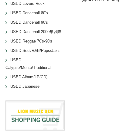
USED Lovers Rock
USED Dancehall 80's
USED Dancehall 90's
USED Dancehall 2000年以降
USED Reggae 70's-90's
USED Soul/R&B/Pops/Jazz
USED
Calypso/Mento/Traditional
USED Album(LP/CD)
USED Japanese