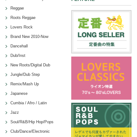
Reggae
Roots Reggae
Lovers Rock
Brand New 2010-Now
Dancehall
Dub/Inst
New Roots/Digital Dub
Jungle/Dub Step
Remix/Mash Up
Japanese
Cumbia / Afro / Latin
Jazz
Soul/R&B/Hip Hop/Pops
Club/Dance/Electronic