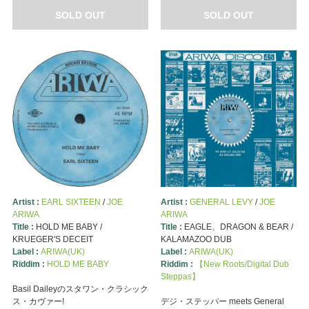
SOLD OUT
SOLD OUT
Artist :
EARL SIXTEEN
/
JOE
Artist :
GENERAL LEVY
/
JOE
ARIWA
ARIWA
Title :
HOLD ME BABY /
Title :
EAGLE、DRAGON & BEAR /
KRUEGER'S DECEIT
KALAMAZOO DUB
Label :
ARIWA(UK)
Label :
ARIWA(UK)
Riddim :
HOLD ME BABY
Riddim :
【New Roots/Digital Dub
Steppas】
Basil Daileyのスタワン・クラシック
ス・カヴァー!
デジ・ステッパー meets General