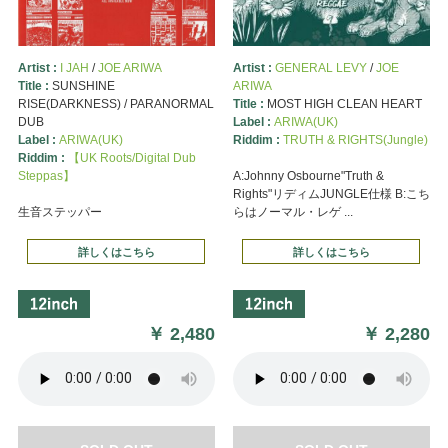
Artist :
I JAH
/
JOE ARIWA
Artist :
GENERAL LEVY
/
JOE
Title :
SUNSHINE
ARIWA
RISE(DARKNESS) / PARANORMAL
Title :
MOST HIGH CLEAN HEART
DUB
Label :
ARIWA(UK)
Label :
ARIWA(UK)
Riddim :
TRUTH & RIGHTS(Jungle)
Riddim :
【UK Roots/Digital Dub
Steppas】
A:Johnny Osbourne"Truth &
Rights"リディムJUNGLE仕様 B:こち
生音ステッパー
らはノーマル・レゲ ...
詳しくはこちら
詳しくはこちら
￥
2,480
￥
2,280