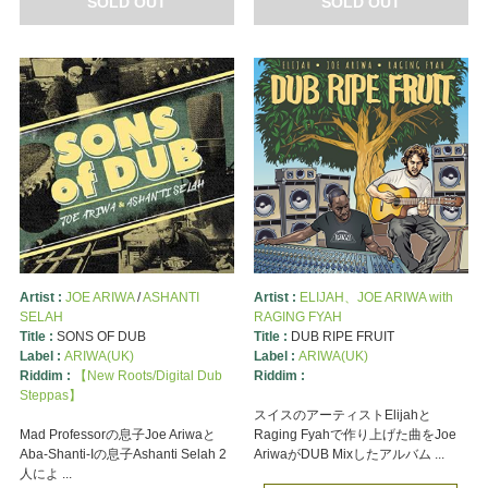
SOLD OUT
SOLD OUT
Artist :
JOE ARIWA
/
ASHANTI
Artist :
ELIJAH、JOE ARIWA with
SELAH
RAGING FYAH
Title :
SONS OF DUB
Title :
DUB RIPE FRUIT
Label :
ARIWA(UK)
Label :
ARIWA(UK)
Riddim :
【New Roots/Digital Dub
Riddim :
Steppas】
スイスのアーティストElijahと
Mad Professorの息子Joe Ariwaと
Raging Fyahで作り上げた曲をJoe
Aba-Shanti-Iの息子Ashanti Selah 2
AriwaがDUB Mixしたアルバム ...
人によ ...