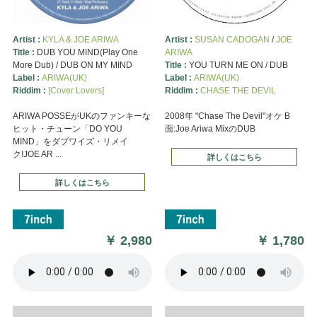
Artist :
KYLA & JOE ARIWA
Artist :
SUSAN CADOGAN
/
JOE
Title :
DUB YOU MIND(Play One
ARIWA
More Dub) / DUB ON MY MIND
Title :
YOU TURN ME ON / DUB
Label :
ARIWA(UK)
Label :
ARIWA(UK)
Riddim :
[Cover Lovers]
Riddim :
CHASE THE DEVIL
ARIWA POSSEがUKのファンキーな
2008年 "Chase The Devil"オケ B
ヒット・チューン「DO YOU
面:Joe Ariwa MixのDUB
MIND」をダブワイズ・リメイ
ク!JOE AR ...
詳しくはこちら
詳しくはこちら
￥
2,980
￥
1,780