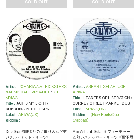
SOLD OUT
SOLD OUT
Artist :
JOE ARIWA & TRICKSTERS
Artist :
ASHANTI SELAH
/
JOE
feat. MICHAEL PROPHET
/
JOE
ARIWA
ARIWA
Title :
LEADERS OF LIBERATION /
Title :
JAH IS MY LIGHT /
SURREY STREET MARKET DUB
BUBBLING IN THE DARK
Label :
ARIWA(UK)
Label :
ARIWA(UK)
Riddim :
【New Roots/Dub
Riddim :
Steppas】
Dub Step風味を巧みに取り込んだデ
A面:Ashanti Selahをフィーチャーし
ジタル・ミッド・ルーツ!
た熱いステッパー・ルーツ B面:不思