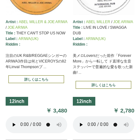
Artist :
ABEL MILLER & JOE ARIWA
Artist :
ABEL MILLER
/
JOE ARIWA
/
JOE ARIWA
Title :
LIVE IN LOVE / SWAGGA
Title :
THEY CAN'T STOP US NOW
DUB
Label :
ARIWA(UK)
Label :
ARIWA(UK)
Riddim :
Riddim :
注目のUK R&B/REGGAEシンガーの
美メロLoversだった前作「Forever
ARIWA3作目は何とVICEROYSの82
More」から一転して ド直球な生音
年Linval Thompsonプ ...
ステッパーで普遍的な愛を歌った新
曲! ...
詳しくはこちら
詳しくはこちら
￥
3,480
￥
2,780