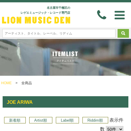
名古屋市千種区の
レゲエミュージック・レコード専門店
HOME
>
全商品
JOE ARIWA
表示件
新着順
Artist順
Label順
Riddim順
数