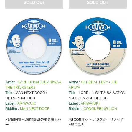
SOLD OUT
SOLD OUT
Artist :
EARL 16 feat.JOE ARIWA &
Artist :
GENERAL LEVY
/
JOE
THE TRICKSTERS
ARIWA
Title :
MAN NEXT DOOR /
Title :
LORD、LIGHT & SALVATION
DISRUPTIVE DUB
/ GOLDEN AGE OF DUB
Label :
ARIWA(UK)
Label :
ARIWA(UK)
Riddim :
MAN NEXT DOOR
Riddim :
CONQUERING LION
Paragons～Dennis Brown名曲カバ
名Rootsオケ・デジタル・リメイク
ー
+早口DJ!