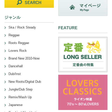
ジャンル
Ska / Rock Steady
FEATURE
Reggae
Roots Reggae
Lovers Rock
Brand New 2010-Now
Dancehall
Dub/Inst
New Roots/Digital Dub
Jungle/Dub Step
Remix/Mash Up
Japanese