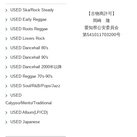
USED Ska/Rock Steady
【古物商許可】
USED Early Reggae
岡崎 隆
愛知県公安委員会
USED Roots Reggae
第541011703200号
USED Lovers Rock
USED Dancehall 80's
USED Dancehall 90's
USED Dancehall 2000年以降
USED Reggae 70's-90's
USED Soul/R&B/Pops/Jazz
USED
Calypso/Mento/Traditional
USED Album(LP/CD)
USED Japanese