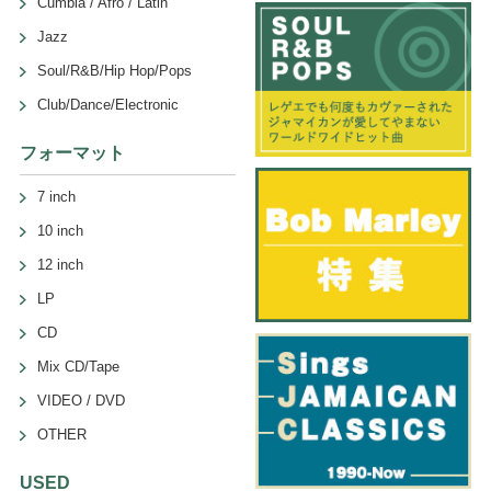
Cumbia / Afro / Latin
Jazz
Soul/R&B/Hip Hop/Pops
Club/Dance/Electronic
フォーマット
7 inch
10 inch
12 inch
LP
CD
Mix CD/Tape
VIDEO / DVD
OTHER
USED