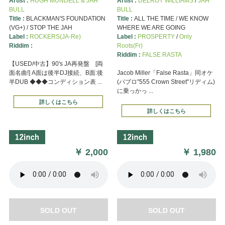
Artist :
HUGH MUNDELL & JAH
Artist :
DELROY WILLIAMS
/
JAH
BULL
BULL
Title :
BLACKMAN'S FOUNDATION
Title :
ALL THE TIME / WE KNOW
(VG+) / STOP THE JAH
WHERE WE ARE GOING
Label :
ROCKERS(JA-Re)
Label :
PROSPERTY
/
Only
Riddim :
Roots(Fr)
Riddim :
FALSE RASTA
【USED/中古】90's JA再発盤 [両
面名曲!] A面は後半DJ接続、B面:後
Jacob Miller「False Rasta」同オケ
半DUB ◆◆◆コンディション表 ...
(パブロ"555 Crown Street"リディム)
に乗っかっ ...
詳しくはこちら
詳しくはこちら
￥
2,000
￥
1,980
SOLD OUT
SOLD OUT