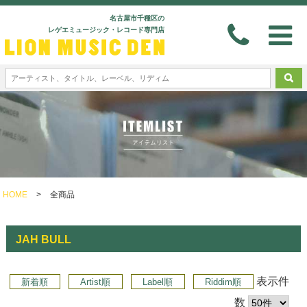
名古屋市千種区の
レゲエミュージック・レコード専門店
HOME
>
全商品
JAH BULL
表示件
新着順
Artist順
Label順
Riddim順
数