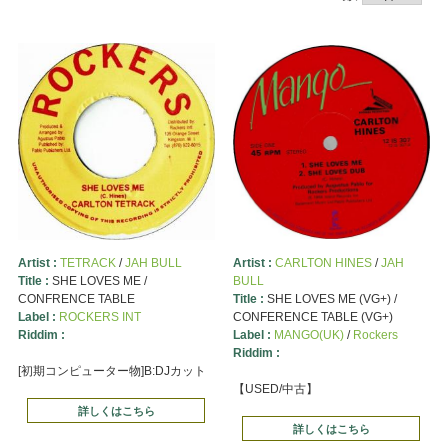
Artist :
TETRACK
/
JAH BULL
Artist :
CARLTON HINES
/
JAH
Title :
SHE LOVES ME /
BULL
CONFRENCE TABLE
Title :
SHE LOVES ME (VG+) /
Label :
ROCKERS INT
CONFERENCE TABLE (VG+)
Riddim :
Label :
MANGO(UK)
/
Rockers
Riddim :
[初期コンピューター物]B:DJカット
【USED/中古】
詳しくはこちら
詳しくはこちら