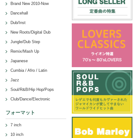
Brand New 2010-Now
Dancehall
Dub/Inst
New Roots/Digital Dub
Jungle/Dub Step
Remix/Mash Up
Japanese
Cumbia / Afro / Latin
Jazz
Soul/R&B/Hip Hop/Pops
Club/Dance/Electronic
フォーマット
7 inch
10 inch