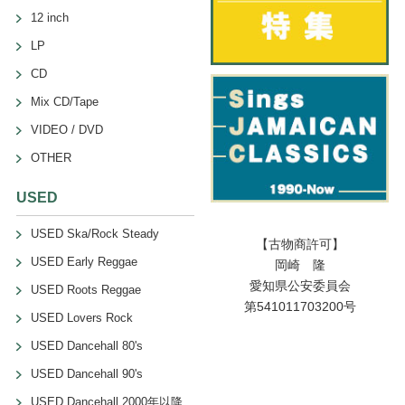
12 inch
LP
CD
Mix CD/Tape
VIDEO / DVD
OTHER
USED
USED Ska/Rock Steady
【古物商許可】
USED Early Reggae
岡崎 隆
愛知県公安委員会
USED Roots Reggae
第541011703200号
USED Lovers Rock
USED Dancehall 80's
USED Dancehall 90's
USED Dancehall 2000年以降