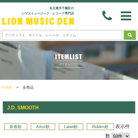
名古屋市千種区の
レゲエミュージック・レコード専門店
HOME
>
全商品
J.D. SMOOTH
表示件
新着順
Artist順
Label順
Riddim順
数