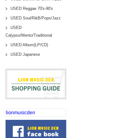
USED Reggae 70's-90's
USED Soul/R&B/Pops/Jazz
USED
Calypso/Mento/Traditional
USED Album(LP/CD)
USED Japanese
lionmusicden