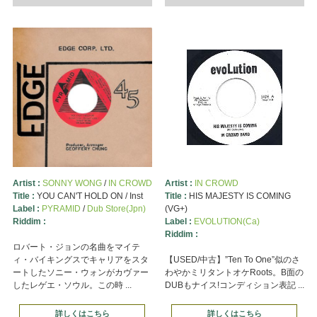
Artist :
SONNY WONG
/
IN CROWD
Artist :
IN CROWD
Title :
YOU CAN'T HOLD ON / Inst
Title :
HIS MAJESTY IS COMING
Label :
PYRAMID
/
Dub Store(Jpn)
(VG+)
Riddim :
Label :
EVOLUTION(Ca)
Riddim :
ロバート・ジョンの名曲をマイテ
ィ・バイキングスでキャリアをスタ
【USED/中古】”Ten To One”似のさ
ートしたソニー・ウォンがカヴァー
わやかミリタントオケRoots。B面の
したレゲエ・ソウル。この時 ...
DUBもナイス!コンディション表記 ...
詳しくはこちら
詳しくはこちら