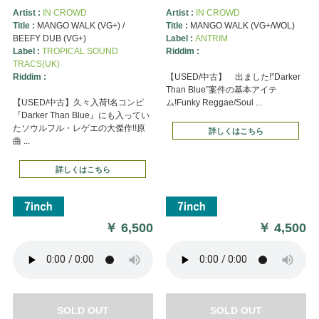
Artist :
IN CROWD
Artist :
IN CROWD
Title :
MANGO WALK (VG+) /
Title :
MANGO WALK (VG+/WOL)
BEEFY DUB (VG+)
Label :
ANTRIM
Label :
TROPICAL SOUND
Riddim :
TRACS(UK)
Riddim :
【USED/中古】 出ました!”Darker
Than Blue”案件の基本アイテ
【USED/中古】久々入荷!名コンピ
ム!Funky Reggae/Soul ...
『Darker Than Blue』にも入ってい
たソウルフル・レゲエの大傑作!!原
詳しくはこちら
曲 ...
詳しくはこちら
￥
6,500
￥
4,500
SOLD OUT
SOLD OUT