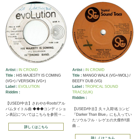
Artist :
IN CROWD
Artist :
IN CROWD
Title :
HIS MAJESTY IS COMING
Title :
MANGO WALK (VG+/WOL) /
(VG+) / VERSION (VG+)
BEEFY DUB (VG)
Label :
EVOLUTION
Label :
TROPICAL SOUND
Riddim :
TRACS(UK)
Riddim :
【USED/中古】さわやかRoots!アル
バムタイトル曲 ◆◆◆コンディショ
【USED/中古】久々入荷!名コンピ
ン表記についてはこちらを参照⇒ ...
『Darker Than Blue』にも入ってい
たソウルフル・レゲエの大傑作!!原
曲 ...
詳しくはこちら
詳しくはこちら