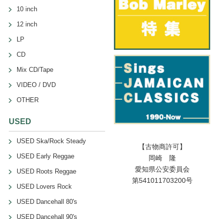
10 inch
12 inch
LP
CD
Mix CD/Tape
VIDEO / DVD
OTHER
USED
USED Ska/Rock Steady
【古物商許可】
USED Early Reggae
岡崎 隆
愛知県公安委員会
USED Roots Reggae
第541011703200号
USED Lovers Rock
USED Dancehall 80's
USED Dancehall 90's