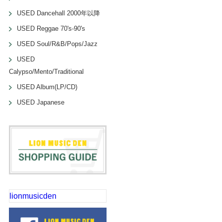
USED Dancehall 2000年以降
USED Reggae 70's-90's
USED Soul/R&B/Pops/Jazz
USED
Calypso/Mento/Traditional
USED Album(LP/CD)
USED Japanese
lionmusicden