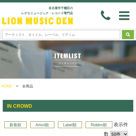
名古屋市千種区の
レゲエミュージック・レコード専門店
HOME
>
全商品
IN CROWD
表示件
新着順
Artist順
Label順
Riddim順
数