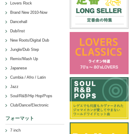
Lovers Rock
Brand New 2010-Now
Dancehall
Dub/Inst
New Roots/Digital Dub
Jungle/Dub Step
Remix/Mash Up
Japanese
Cumbia / Afro / Latin
Jazz
Soul/R&B/Hip Hop/Pops
Club/Dance/Electronic
フォーマット
7 inch