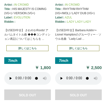
Artist :
IN CROWD
Artist :
IN CROWD
Title :
HIS MAJESTY IS COMING
Title :
RHYTHM RHYTHM
(VG+) / VERSION (VG+)
(VG+/WOL) / LADY DUB (VG+)
Label :
EVOLUTION
Label :
AZUL
Riddim :
Riddim :
LADY LADY LADY
【USED/中古】 さわやかRoots! ア
【USED/中古】Barbara Acklin〜
ルバムタイトル曲 ◆◆◆コンディシ
Lionel Hamptonのグルーヴィー・ソ
ョン表記についてはこちらを ...
ウル名曲「Lady Lad ...
詳しくはこちら
詳しくはこちら
￥
1,800
￥
2,500
SOLD OUT
SOLD OUT