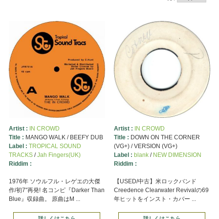
Artist :
IN CROWD
Artist :
IN CROWD
Title :
MANGO WALK / BEEFY DUB
Title :
DOWN ON THE CORNER
Label :
TROPICAL SOUND
(VG+) / VERSION (VG+)
TRACKS
/
Jah Fingers(UK)
Label :
blank
/
NEW DIMENSION
Riddim :
Riddim :
1976年 ソウルフル・レゲエの大傑
【USED/中古】米ロックバンド
作/初7"再発! 名コンピ『Darker Than
Creedence Clearwater Revivalの69
Blue』収録曲。 原曲はM ...
年ヒットをインスト・カバー ...
詳しくはこちら
詳しくはこちら