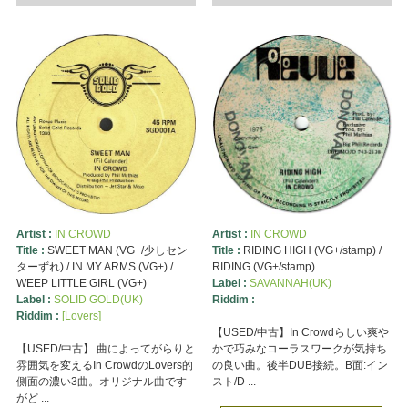
Artist :
IN CROWD
Artist :
IN CROWD
Title :
SWEET MAN (VG+/少しセン
Title :
RIDING HIGH (VG+/stamp) /
ターずれ) / IN MY ARMS (VG+) /
RIDING (VG+/stamp)
WEEP LITTLE GIRL (VG+)
Label :
SAVANNAH(UK)
Label :
SOLID GOLD(UK)
Riddim :
Riddim :
[Lovers]
【USED/中古】In Crowdらしい爽や
【USED/中古】 曲によってがらりと
かで巧みなコーラスワークが気持ち
雰囲気を変えるIn CrowdのLovers的
の良い曲。後半DUB接続。B面:イン
側面の濃い3曲。オリジナル曲です
スト/D ...
がど ...