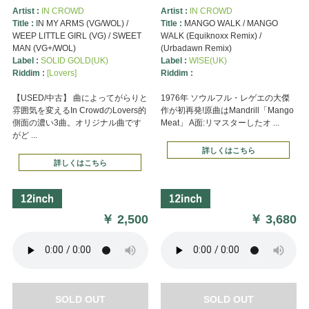
Artist :
IN CROWD
Artist :
IN CROWD
Title :
IN MY ARMS (VG/WOL) /
Title :
MANGO WALK / MANGO
WEEP LITTLE GIRL (VG) / SWEET
WALK (Equiknoxx Remix) /
MAN (VG+/WOL)
(Urbadawn Remix)
Label :
SOLID GOLD(UK)
Label :
WISE(UK)
Riddim :
[Lovers]
Riddim :
【USED/中古】 曲によってがらりと
1976年 ソウルフル・レゲエの大傑
雰囲気を変えるIn CrowdのLovers的
作が初再発!原曲はMandrill「Mango
側面の濃い3曲。オリジナル曲です
Meat」 A面:リマスターしたオ ...
がど ...
詳しくはこちら
詳しくはこちら
￥
2,500
￥
3,680
SOLD OUT
SOLD OUT