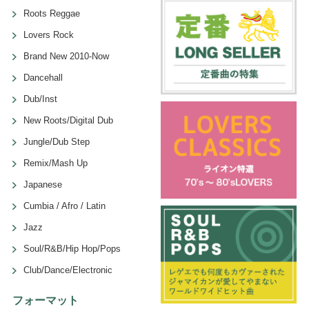
Roots Reggae
Lovers Rock
Brand New 2010-Now
Dancehall
Dub/Inst
New Roots/Digital Dub
Jungle/Dub Step
Remix/Mash Up
Japanese
Cumbia / Afro / Latin
Jazz
Soul/R&B/Hip Hop/Pops
Club/Dance/Electronic
フォーマット