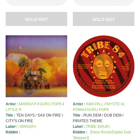
SOLD OUT
SOLD OUT
Artist :
MARINA P
/
GURU POPE
/
Artist :
AWA FALL
/
MYSTICAL
LITTLE R
POWA
/
GURU POPE
Title :
TEN DAYS / SAX ON FIRE /
Title :
RUN DEM / DUB DEM /
CITY'S ON FIRE
PIRATES THEME
Label :
I BINGI(Fr)
Label :
TRIBE 84(UK)
Riddim :
Riddim :
【New Roots/Digital Dub
Steppas】