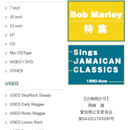
7 inch
10 inch
12 inch
LP
CD
Mix CD/Tape
VIDEO / DVD
OTHER
USED
USED Ska/Rock Steady
【古物商許可】
USED Early Reggae
岡崎 隆
愛知県公安委員会
USED Roots Reggae
第541011703200号
USED Lovers Rock