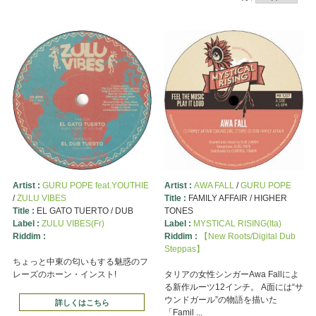
Artist :
GURU POPE feat.YOUTHIE
Artist :
AWA FALL
/
GURU POPE
/
ZULU VIBES
Title :
FAMILY AFFAIR / HIGHER
Title :
EL GATO TUERTO / DUB
TONES
Label :
ZULU VIBES(Fr)
Label :
MYSTICAL RISING(Ita)
Riddim :
Riddim :
【New Roots/Digital Dub
Steppas】
ちょっと中東の匂いもする魅惑のフ
レーズのホーン・インスト!
タリアの女性シンガーAwa Fallによ
る新作ルーツ12インチ。 A面には“サ
ウンドガール”の物語を描いた
詳しくはこちら
「Famil ...