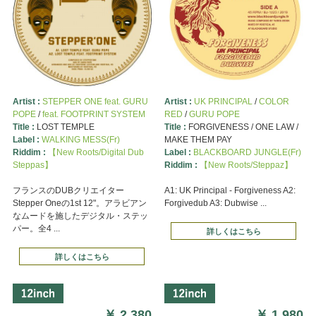
Artist :
STEPPER ONE feat. GURU
Artist :
UK PRINCIPAL
/
COLOR
POPE
/
feat. FOOTPRINT SYSTEM
RED
/
GURU POPE
Title :
LOST TEMPLE
Title :
FORGIVENESS / ONE LAW /
Label :
WALKING MESS(Fr)
MAKE THEM PAY
Riddim :
【New Roots/Digital Dub
Label :
BLACKBOARD JUNGLE(Fr)
Steppas】
Riddim :
【New Roots/Steppaz】
フランスのDUBクリエイター
A1: UK Principal - Forgiveness A2:
Stepper Oneの1st 12"。アラビアン
Forgivedub A3: Dubwise ...
なムードを施したデジタル・ステッ
パー。全4 ...
詳しくはこちら
詳しくはこちら
￥
2,380
￥
1,980