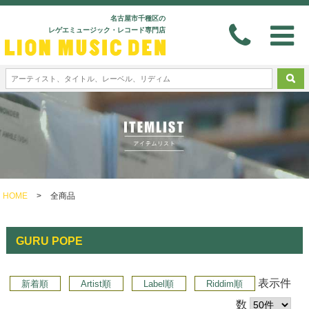
名古屋市千種区の
レゲエミュージック・レコード専門店
HOME
>
全商品
GURU POPE
表示件
新着順
Artist順
Label順
Riddim順
数