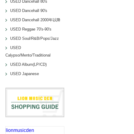
USED Dancehall 80's
USED Dancehall 90's
USED Dancehall 2000年以降
USED Reggae 70's-90's
USED Soul/R&B/Pops/Jazz
USED
Calypso/Mento/Traditional
USED Album(LP/CD)
USED Japanese
lionmusicden