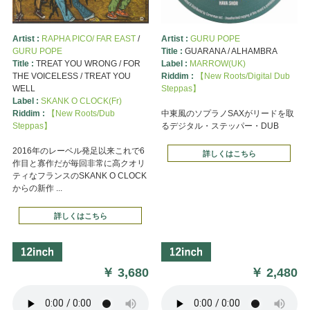
Artist :
RAPHA PICO/ FAR EAST
/
Artist :
GURU POPE
GURU POPE
Title :
GUARANA / ALHAMBRA
Title :
TREAT YOU WRONG / FOR
Label :
MARROW(UK)
THE VOICELESS / TREAT YOU
Riddim :
【New Roots/Digital Dub
WELL
Steppas】
Label :
SKANK O CLOCK(Fr)
Riddim :
【New Roots/Dub
中東風のソプラノSAXがリードを取
Steppas】
るデジタル・ステッパー・DUB
2016年のレーベル発足以来これで6
詳しくはこちら
作目と寡作だが毎回非常に高クオリ
ティなフランスのSKANK O CLOCK
からの新作 ...
詳しくはこちら
￥
3,680
￥
2,480