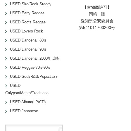
USED Ska/Rock Steady
【古物商許可】
USED Early Reggae
岡崎 隆
愛知県公安委員会
USED Roots Reggae
第541011703200号
USED Lovers Rock
USED Dancehall 80's
USED Dancehall 90's
USED Dancehall 2000年以降
USED Reggae 70's-90's
USED Soul/R&B/Pops/Jazz
USED
Calypso/Mento/Traditional
USED Album(LP/CD)
USED Japanese