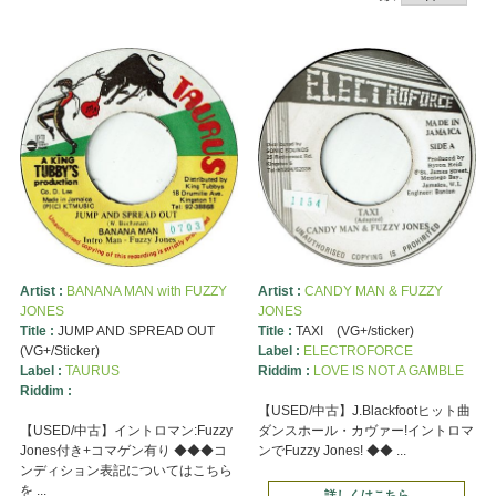
Artist :
BANANA MAN with FUZZY
Artist :
CANDY MAN & FUZZY
JONES
JONES
Title :
JUMP AND SPREAD OUT
Title :
TAXI (VG+/sticker)
(VG+/Sticker)
Label :
ELECTROFORCE
Label :
TAURUS
Riddim :
LOVE IS NOT A GAMBLE
Riddim :
【USED/中古】J.Blackfootヒット曲
【USED/中古】イントロマン:Fuzzy
ダンスホール・カヴァー!イントロマ
Jones付き+コマゲン有り ◆◆◆コ
ンでFuzzy Jones! ◆◆ ...
ンディション表記についてはこちら
を ...
詳しくはこちら