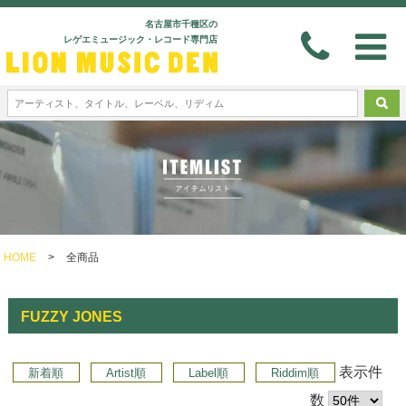
名古屋市千種区の
レゲエミュージック・レコード専門店
HOME
>
全商品
FUZZY JONES
表示件
新着順
Artist順
Label順
Riddim順
数