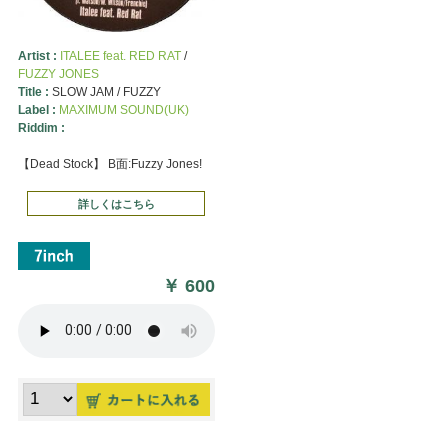
Artist :
ITALEE feat. RED RAT
/
FUZZY JONES
Title :
SLOW JAM / FUZZY
Label :
MAXIMUM SOUND(UK)
Riddim :
【Dead Stock】 B面:Fuzzy Jones!
詳しくはこちら
￥
600