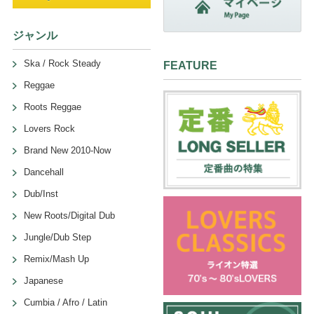
ジャンル
Ska / Rock Steady
FEATURE
Reggae
Roots Reggae
Lovers Rock
Brand New 2010-Now
Dancehall
Dub/Inst
New Roots/Digital Dub
Jungle/Dub Step
Remix/Mash Up
Japanese
Cumbia / Afro / Latin