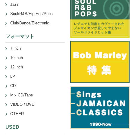
Jazz
Soul/R&B/Hip Hop/Pops
Club/Dance/Electronic
フォーマット
7 inch
10 inch
12 inch
LP
CD
Mix CD/Tape
VIDEO / DVD
OTHER
USED