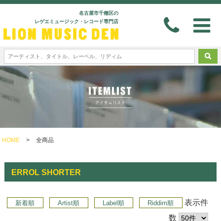
名古屋市千種区の
レゲエミュージック・レコード専門店
HOME
>
全商品
ERROL SHORTER
表示件
新着順
Artist順
Label順
Riddim順
数