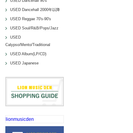
USED Dancehall 90's
USED Dancehall 2000年以降
USED Reggae 70's-90's
USED Soul/R&B/Pops/Jazz
USED
Calypso/Mento/Traditional
USED Album(LP/CD)
USED Japanese
lionmusicden