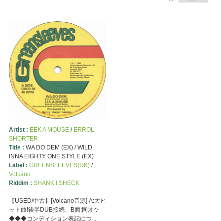
Artist :
EEK A MOUSE
/
ERROL
SHORTER
Title :
WA DO DEM (EX) / WILD
INNA EIGHTY ONE STYLE (EX)
Label :
GREENSLEEVES(UK)
/
Volcano
Riddim :
SHANK I SHECK
【USED/中古】[Volcano音源] A:大ヒ
ット曲!後半DUB接続、B面:同オケ
◆◆◆コンディション表記につ ...