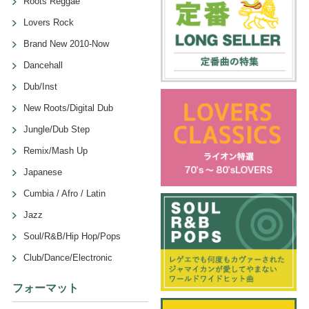
Roots Reggae
Lovers Rock
Brand New 2010-Now
Dancehall
Dub/Inst
New Roots/Digital Dub
Jungle/Dub Step
Remix/Mash Up
Japanese
Cumbia / Afro / Latin
Jazz
Soul/R&B/Hip Hop/Pops
Club/Dance/Electronic
フォーマット