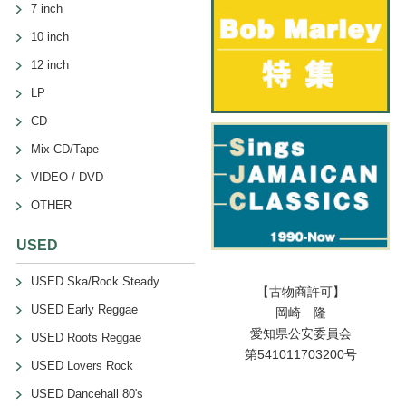
7 inch
10 inch
12 inch
LP
CD
Mix CD/Tape
VIDEO / DVD
OTHER
USED
USED Ska/Rock Steady
【古物商許可】
USED Early Reggae
岡崎 隆
愛知県公安委員会
USED Roots Reggae
第541011703200号
USED Lovers Rock
USED Dancehall 80's