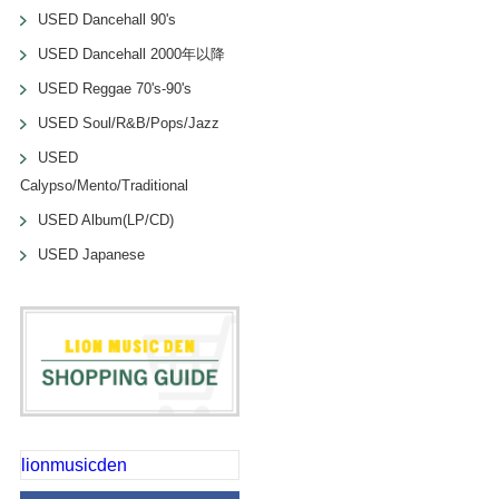
USED Dancehall 90's
USED Dancehall 2000年以降
USED Reggae 70's-90's
USED Soul/R&B/Pops/Jazz
USED
Calypso/Mento/Traditional
USED Album(LP/CD)
USED Japanese
lionmusicden