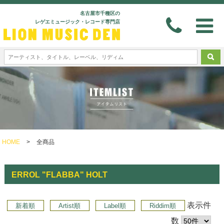
名古屋市千種区の
レゲエミュージック・レコード専門店
HOME
>
全商品
ERROL "FLABBA" HOLT
表示件
新着順
Artist順
Label順
Riddim順
数