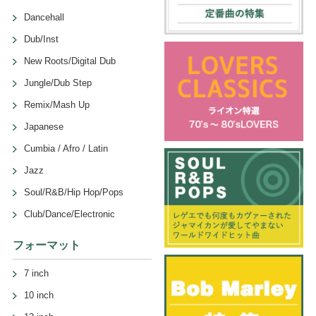
Dancehall
Dub/Inst
New Roots/Digital Dub
Jungle/Dub Step
Remix/Mash Up
Japanese
Cumbia / Afro / Latin
Jazz
Soul/R&B/Hip Hop/Pops
Club/Dance/Electronic
フォーマット
7 inch
10 inch