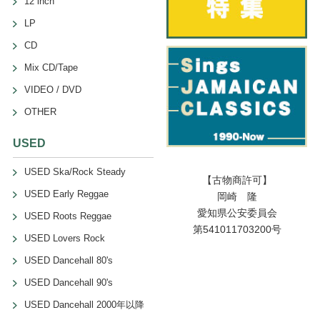
12 inch
LP
CD
Mix CD/Tape
VIDEO / DVD
OTHER
USED
USED Ska/Rock Steady
【古物商許可】
USED Early Reggae
岡崎 隆
愛知県公安委員会
USED Roots Reggae
第541011703200号
USED Lovers Rock
USED Dancehall 80's
USED Dancehall 90's
USED Dancehall 2000年以降