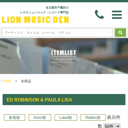
名古屋市千種区の
レゲエミュージック・レコード専門店
HOME
>
全商品
ED ROBINSON & PAULA LISA
表示件
新着順
Artist順
Label順
Riddim順
数