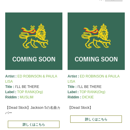
Artist :
ED ROBINSON & PAULA
Artist :
ED ROBINSON & PAULA
LISA
LISA
Title :
I’LL BE THERE
Title :
I’LL BE THERE
Label :
TOP RANK(Org)
Label :
TOP RANK(Org)
Riddim :
MUSLIM
Riddim :
DICKIE
【Dead Stock】Jackson 5の名曲カ
【Dead Stock】
バー
詳しくはこちら
詳しくはこちら