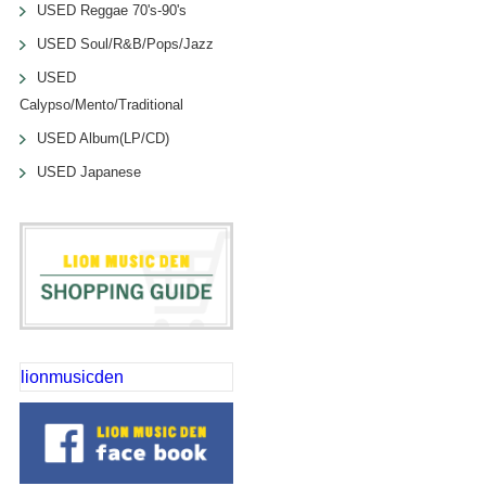
USED Reggae 70's-90's
USED Soul/R&B/Pops/Jazz
USED
Calypso/Mento/Traditional
USED Album(LP/CD)
USED Japanese
lionmusicden