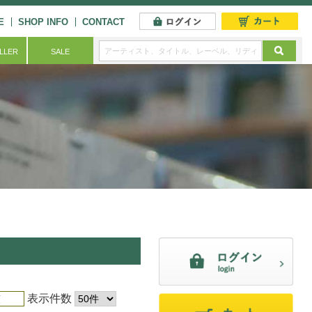
E
SHOP INFO
CONTACT
ELLER
SALE
表示件数
順