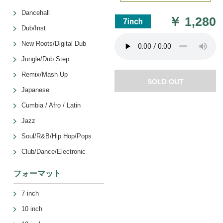
Dancehall
￥
1,280
Dub/Inst
New Roots/Digital Dub
Jungle/Dub Step
Remix/Mash Up
SOLD OUT
Japanese
Cumbia / Afro / Latin
Jazz
Soul/R&B/Hip Hop/Pops
Club/Dance/Electronic
フォーマット
7 inch
10 inch