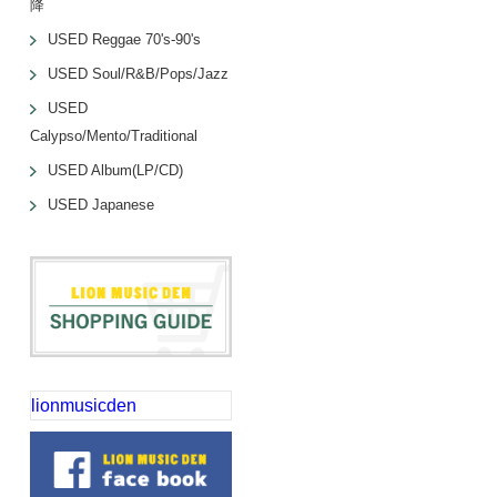
降
USED Reggae 70's-90's
USED Soul/R&B/Pops/Jazz
USED
Calypso/Mento/Traditional
USED Album(LP/CD)
USED Japanese
lionmusicden