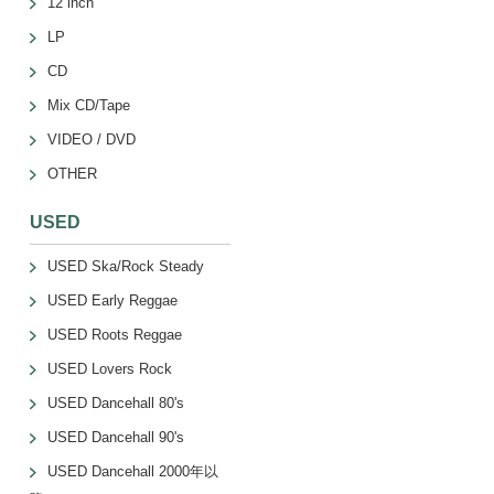
12 inch
LP
CD
Mix CD/Tape
VIDEO / DVD
OTHER
USED
USED Ska/Rock Steady
USED Early Reggae
USED Roots Reggae
USED Lovers Rock
USED Dancehall 80's
USED Dancehall 90's
USED Dancehall 2000年以