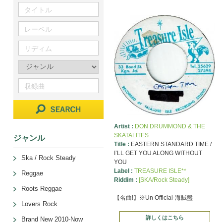
Artist :
DON DRUMMOND & THE
SKATALITES
ジャンル
Title :
EASTERN STANDARD TIME /
I’LL GET YOU ALONG WITHOUT
Ska / Rock Steady
YOU
Label :
TREASURE ISLE**
Reggae
Riddim :
[SKA/Rock Steady]
Roots Reggae
【名曲!】※Un Official-海賊盤
Lovers Rock
詳しくはこちら
Brand New 2010-Now