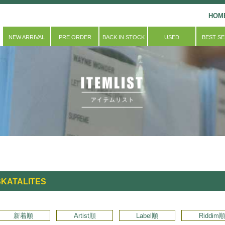
HOM
NEW ARRIVAL
PRE ORDER
BACK IN STOCK
USED
BEST S
SKATALITES
新着順
Artist順
Label順
Riddim