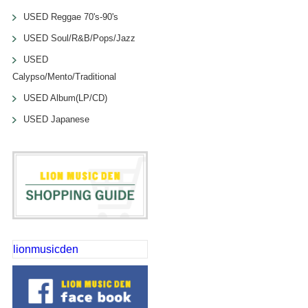
USED Reggae 70's-90's
USED Soul/R&B/Pops/Jazz
USED
Calypso/Mento/Traditional
USED Album(LP/CD)
USED Japanese
lionmusicden