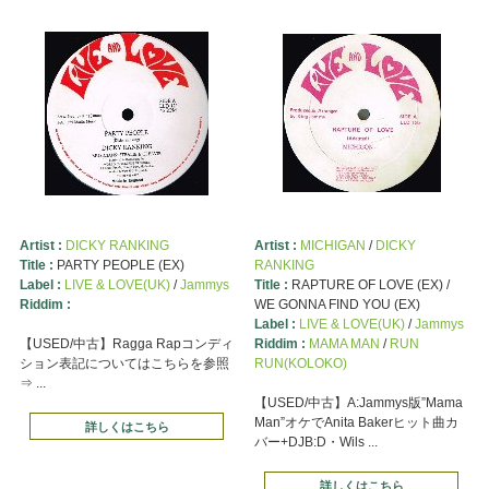
Artist :
DICKY RANKING
Artist :
MICHIGAN
/
DICKY
Title :
PARTY PEOPLE (EX)
RANKING
Label :
LIVE & LOVE(UK)
/
Jammys
Title :
RAPTURE OF LOVE (EX) /
Riddim :
WE GONNA FIND YOU (EX)
Label :
LIVE & LOVE(UK)
/
Jammys
【USED/中古】Ragga Rapコンディ
Riddim :
MAMA MAN
/
RUN
ション表記についてはこちらを参照
RUN(KOLOKO)
⇒ ...
【USED/中古】A:Jammys版”Mama
Man”オケでAnita Bakerヒット曲カ
詳しくはこちら
バー+DJB:D・Wils ...
詳しくはこちら