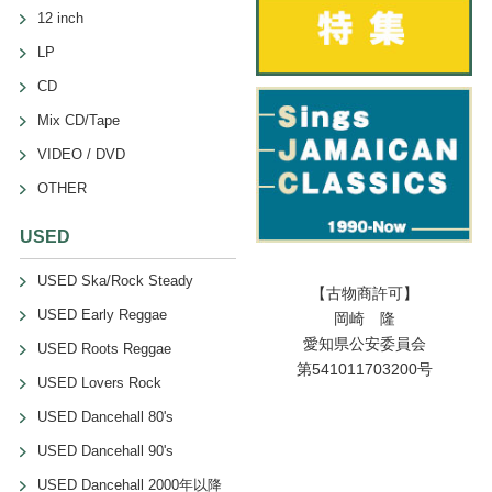
12 inch
LP
CD
Mix CD/Tape
VIDEO / DVD
OTHER
USED
USED Ska/Rock Steady
【古物商許可】
USED Early Reggae
岡崎 隆
愛知県公安委員会
USED Roots Reggae
第541011703200号
USED Lovers Rock
USED Dancehall 80's
USED Dancehall 90's
USED Dancehall 2000年以降