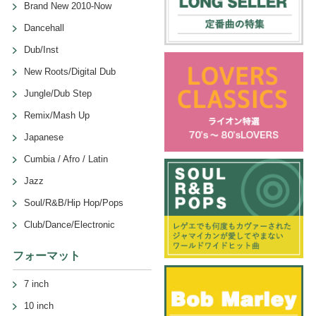
Brand New 2010-Now
Dancehall
Dub/Inst
New Roots/Digital Dub
Jungle/Dub Step
Remix/Mash Up
Japanese
Cumbia / Afro / Latin
Jazz
Soul/R&B/Hip Hop/Pops
Club/Dance/Electronic
フォーマット
7 inch
10 inch