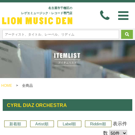
名古屋市千種区の
レゲエミュージック・レコード専門店
HOME
>
全商品
CYRIL DIAZ ORCHESTRA
表示件
新着順
Artist順
Label順
Riddim順
数