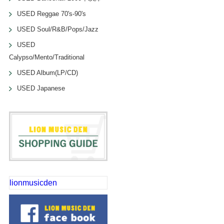
USED Reggae 70's-90's
USED Soul/R&B/Pops/Jazz
USED
Calypso/Mento/Traditional
USED Album(LP/CD)
USED Japanese
lionmusicden