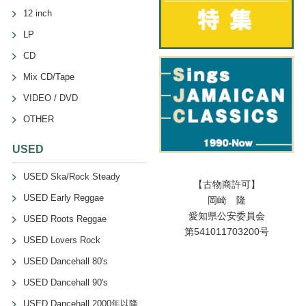
12 inch
LP
CD
Mix CD/Tape
VIDEO / DVD
OTHER
USED
USED Ska/Rock Steady
【古物商許可】
USED Early Reggae
岡崎 隆
愛知県公安委員会
USED Roots Reggae
第541011703200号
USED Lovers Rock
USED Dancehall 80's
USED Dancehall 90's
USED Dancehall 2000年以降