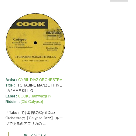
Artist :
CYRIL DIAZ ORCHESTRA
Title :
TI CHABINE MANZE TITINE
LA / MME KILLIO
Label :
COOK
/
Jamwax(Fr)
Riddim :
[Old Calypso]
「Tabu」でお馴染みCyril Diaz
Orchestraの【Calypso Jazz】 ルー
ツである西アフリカの ...
詳しくはこちら