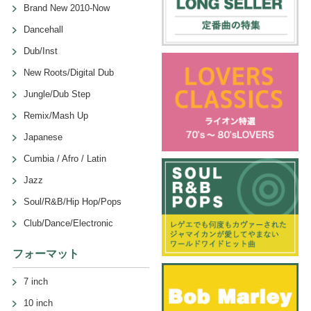
Brand New 2010-Now
Dancehall
Dub/Inst
New Roots/Digital Dub
Jungle/Dub Step
Remix/Mash Up
Japanese
Cumbia / Afro / Latin
Jazz
Soul/R&B/Hip Hop/Pops
Club/Dance/Electronic
フォーマット
7 inch
10 inch