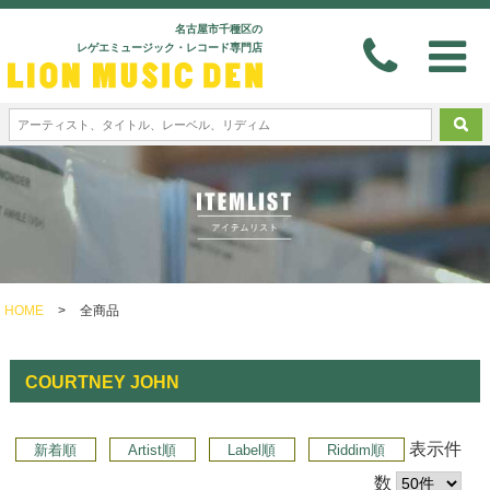
名古屋市千種区の
レゲエミュージック・レコード専門店
HOME
>
全商品
COURTNEY JOHN
表示件
新着順
Artist順
Label順
Riddim順
数