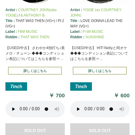
Artist :
COURTNEY JOHN(aka
Artist :
YOGIE (as COURTNEY
YOGIE)
/
& ANTHONY B
JOHN)
Title :
THAT WAS THEN (VG+) / Pt 2
Title :
LOVE GONNA LEAD THE
(VG+)
WAY (VG+)
Label :
FIWI MUSIC
Label :
FI WI MUSIC
Riddim :
THAT WAS THEN
Riddim :
SUNSHINE
【USED/中古】 さわやか4拍打ち♪美
【USED/中古】 HIT! Nellyと同オケ
メロ・チューン ◆◆◆コンディショ
◆◆◆コンディション表記について
ン表記についてはこちらを参照⇒ ...
はこちらを参照⇒ ...
詳しくはこちら
詳しくはこちら
￥
700
￥
600
SOLD OUT
SOLD OUT