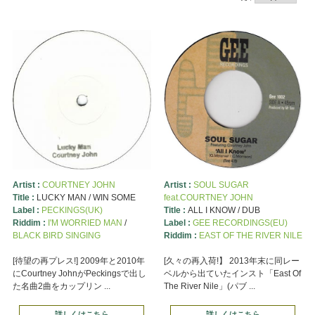
Artist :
COURTNEY JOHN
Artist :
SOUL SUGAR
Title :
LUCKY MAN / WIN SOME
feat.COURTNEY JOHN
Label :
PECKINGS(UK)
Title :
ALL I KNOW / DUB
Riddim :
I'M WORRIED MAN
/
Label :
GEE RECORDINGS(EU)
BLACK BIRD SINGING
Riddim :
EAST OF THE RIVER NILE
[待望の再プレス!] 2009年と2010年
[久々の再入荷!】 2013年末に同レー
にCourtney JohnがPeckingsで出し
ベルから出ていたインスト「East Of
た名曲2曲をカップリン ...
The River Nile」(パブ ...
詳しくはこちら
詳しくはこちら