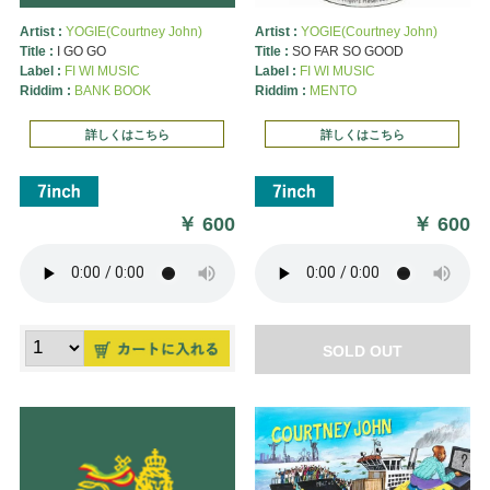
Artist :
YOGIE(Courtney John)
Artist :
YOGIE(Courtney John)
Title :
I GO GO
Title :
SO FAR SO GOOD
Label :
FI WI MUSIC
Label :
FI WI MUSIC
Riddim :
BANK BOOK
Riddim :
MENTO
詳しくはこちら
詳しくはこちら
￥
600
￥
600
SOLD OUT