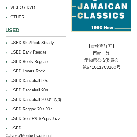
VIDEO / DVD
OTHER
USED
USED Ska/Rock Steady
【古物商許可】
USED Early Reggae
岡崎 隆
愛知県公安委員会
USED Roots Reggae
第541011703200号
USED Lovers Rock
USED Dancehall 80's
USED Dancehall 90's
USED Dancehall 2000年以降
USED Reggae 70's-90's
USED Soul/R&B/Pops/Jazz
USED
Calypso/Mento/Traditional