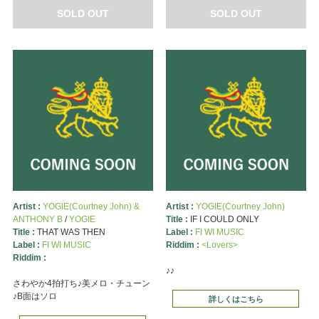
SOLD OUT
SOLD OUT
Artist :
YOGIE(Courtney John) &
Artist :
YOGIE(Courtney John)
ANTHONY B
/
YOGIE
Title :
IF I COULD ONLY
Title :
THAT WAS THEN
Label :
FI WI MUSIC
Label :
FI WI MUSIC
Riddim :
<Lovers>
Riddim :
♪♪
さわやか4拍打ち♪美メロ・チューン
♪B面はソロ
詳しくはこちら