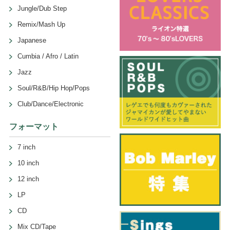
Jungle/Dub Step
Remix/Mash Up
Japanese
Cumbia / Afro / Latin
Jazz
Soul/R&B/Hip Hop/Pops
Club/Dance/Electronic
フォーマット
7 inch
10 inch
12 inch
LP
CD
Mix CD/Tape