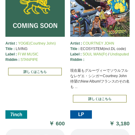
Artist :
YOGIE(Courtney John)
Artist :
COURTNEY JOHN
Title :
LIVING
Title :
ECOSYSTEM(incl.DL code)
Label :
FI WI MUSIC
Label :
SOUL MAN(Fr)
/
Undisputed
Riddim :
STANPIPE
Riddim :
現在最もグルーヴィーでソウルフル
詳しくはこちら
なレゲエ・シンガーCourtney John
待望のNew Album!フランスのその名
も ...
詳しくはこちら
￥
600
￥
3,180