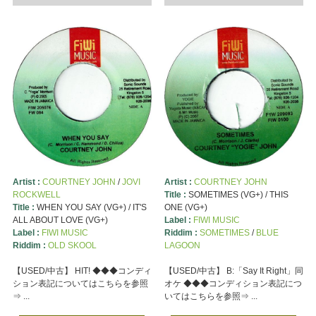
Artist :
COURTNEY JOHN
/
JOVI
Artist :
COURTNEY JOHN
ROCKWELL
Title :
SOMETIMES (VG+) / THIS
Title :
WHEN YOU SAY (VG+) / IT'S
ONE (VG+)
ALL ABOUT LOVE (VG+)
Label :
FIWI MUSIC
Label :
FIWI MUSIC
Riddim :
SOMETIMES
/
BLUE
Riddim :
OLD SKOOL
LAGOON
【USED/中古】 HIT! ◆◆◆コンディ
【USED/中古】 B:「Say It Right」同
ション表記についてはこちらを参照
オケ ◆◆◆コンディション表記につ
⇒ ...
いてはこちらを参照⇒ ...