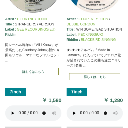
Artist :
COURTNEY JOHN
Artist :
COURTNEY JOHN
/
Title :
STRANGERS / VERSION
DEBBIE GORDON
Label :
GEE RECORDINGS(EU)
Title :
WIN SOME / BAD SITUATION
Riddim :
Label :
PECKINGS(UK)
Riddim :
BLACKBIRD SINGING
同レーベル昨年の「All I Know」が
最高だったCourtney Johnの新作!今
★♪★♪★アルバム『Made In
回もソウル・マナーなファルセット
Jamaica』に入っていてアナログ化
...
が望まれていたこの曲も遂に7”リリ
ース!!名曲 ...
詳しくはこちら
詳しくはこちら
￥
1,580
￥
1,280