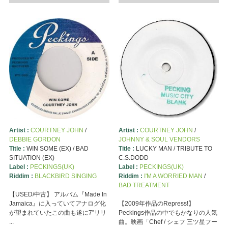
Artist :
COURTNEY JOHN
/
Artist :
COURTNEY JOHN
/
DEBBIE GORDON
JOHNNY & SOUL VENDORS
Title :
WIN SOME (EX) / BAD
Title :
LUCKY MAN / TRIBUTE TO
SITUATION (EX)
C.S.DODD
Label :
PECKINGS(UK)
Label :
PECKINGS(UK)
Riddim :
BLACKBIRD SINGING
Riddim :
I'M A WORRIED MAN
/
BAD TREATMENT
【USED/中古】 アルバム『Made In
Jamaica』に入っていてアナログ化
【2009年作品のRepress!】
が望まれていたこの曲も遂に7”リリ
Peckings作品の中でもかなりの人気
...
曲。映画「Chef / シェフ 三ツ星フー