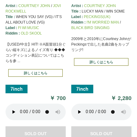
Artist :
COURTNEY JOHN
/
JOVI
Artist :
COURTNEY JOHN
ROCKWELL
Title :
LUCKY MAN / WIN SOME
Title :
WHEN YOU SAY (VG) / IT’S
Label :
PECKINGS(UK)
ALL ABOUT LOVE (VG)
Riddim :
I'M WORRIED MAN
/
Label :
FI WI MUSIC
BLACK BIRD SINGING
Riddim :
OLD SKOOL
2009年と2010年にCourtney Johnが
【USED/中古】HIT! ※A面冒頭1分ぐ
Peckingsで出した名曲2曲をカップ
らい縦キズによるノイズ有り ◆◆◆
リング!
コンディション表記についてはこち
らを参 ...
詳しくはこちら
詳しくはこちら
￥
700
￥
2,280
SOLD OUT
SOLD OUT