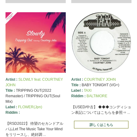
Artist :
SLOWLY feat. COURTNEY
Artist :
COURTNEY JOHN
JOHN
Title :
BABY TONIGHT (VG+)
Title :
TRIPPING OUT(2022
Label :
TAXI
Remaster) / TRIPPING OUT(Soul
Riddim :
BALTIMORE
Mix)
Label :
FLOWER(Jpn)
【USED/中古】 ◆◆◆コンディショ
Riddim :
ン表記についてはこちらを参照⇒ ...
【RSD2022】 待望のセカンドアル
詳しくはこちら
バムLet The Music Take Your Mind
をリリースし、絶好調 ...