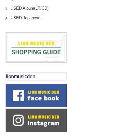
USED Album(LP/CD)
USED Japanese
lionmusicden