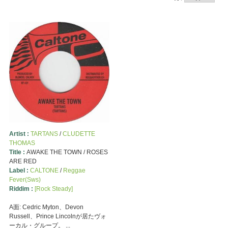
Artist :
TARTANS
/
CLUDETTE
THOMAS
Title :
AWAKE THE TOWN / ROSES
ARE RED
Label :
CALTONE
/
Reggae
Fever(Sws)
Riddim :
[Rock Steady]
A面: Cedric Myton、Devon
Russell、Prince Lincolnが居たヴォ
ーカル・グループ。 ...