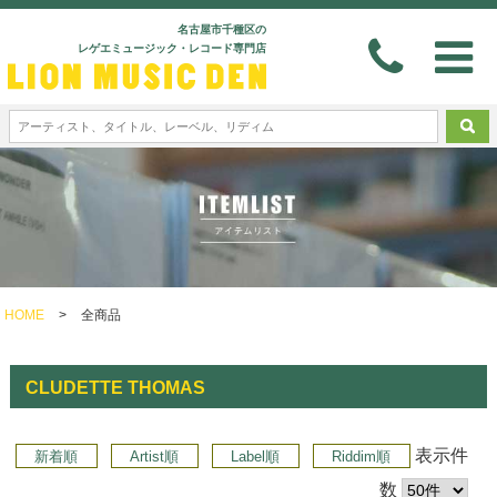
名古屋市千種区の
レゲエミュージック・レコード専門店
HOME
>
全商品
CLUDETTE THOMAS
表示件
新着順
Artist順
Label順
Riddim順
数