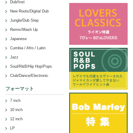
Dub/Inst
New Roots/Digital Dub
Jungle/Dub Step
Remix/Mash Up
Japanese
Cumbia / Afro / Latin
Jazz
Soul/R&B/Hip Hop/Pops
Club/Dance/Electronic
フォーマット
7 inch
10 inch
12 inch
LP