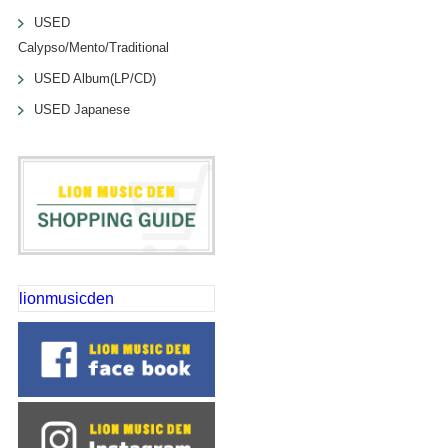
USED
Calypso/Mento/Traditional
USED Album(LP/CD)
USED Japanese
lionmusicden