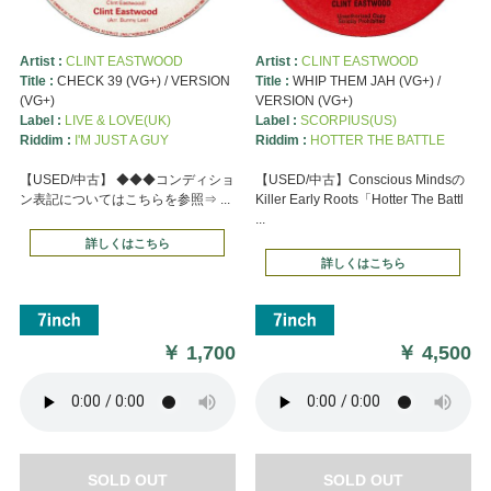
Artist :
CLINT EASTWOOD
Artist :
CLINT EASTWOOD
Title :
CHECK 39 (VG+) / VERSION
Title :
WHIP THEM JAH (VG+) /
(VG+)
VERSION (VG+)
Label :
LIVE & LOVE(UK)
Label :
SCORPIUS(US)
Riddim :
I'M JUST A GUY
Riddim :
HOTTER THE BATTLE
【USED/中古】 ◆◆◆コンディショ
【USED/中古】Conscious Mindsの
ン表記についてはこちらを参照⇒ ...
Killer Early Roots「Hotter The Battl
...
詳しくはこちら
詳しくはこちら
￥
1,700
￥
4,500
SOLD OUT
SOLD OUT