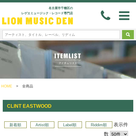
名古屋市千種区の
レゲエミュージック・レコード専門店
HOME
>
全商品
CLINT EASTWOOD
表示件
新着順
Artist順
Label順
Riddim順
数