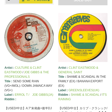
Artist :
CULTURE & CLINT
Artist :
CLINT EASTWOOD &
EASTWOOD
/
JOE GIBBS & THE
GENERAL SAINT
PROFESSIONALS
Title :
SHAME & SCANDAL IN THE
Title :
SEND SOME RAIN
FAMILY (EX) / BANANA EXPORT
(VG+/WOL) / DOWN JAMAICA WAY
(EX)
(VG+)
Label :
GREENSLEEVES(UK)
Label :
ERROL T / JOE GIBBS(JA)
Riddim :
SHAME & SCANDAL
/
IT'S
Riddim :
RAINING
【USED/中古】A:7"未発曲+後半DJ
【USED/中古】カリブ・クラシック/