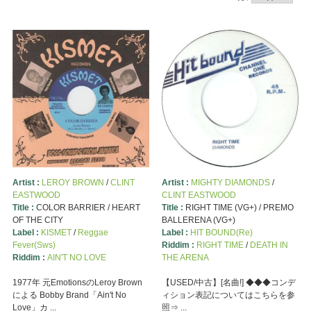
Artist :
LEROY BROWN
/
CLINT
Artist :
MIGHTY DIAMONDS
/
EASTWOOD
CLINT EASTWOOD
Title :
COLOR BARRIER / HEART
Title :
RIGHT TIME (VG+) / PREMO
OF THE CITY
BALLERENA (VG+)
Label :
KISMET
/
Reggae
Label :
HIT BOUND(Re)
Fever(Sws)
Riddim :
RIGHT TIME
/
DEATH IN
Riddim :
AIN'T NO LOVE
THE ARENA
1977年 元EmotionsのLeroy Brown
【USED/中古】[名曲!] ◆◆◆コンデ
による Bobby Brand「Ain't No
ィション表記についてはこちらを参
Love」カ ...
照⇒ ...