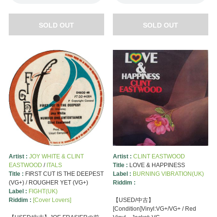
SOLD OUT
SOLD OUT
Artist :
JOY WHITE & CLINT
Artist :
CLINT EASTWOOD
EASTWOOD
/
ITALS
Title :
LOVE & HAPPINESS
Title :
FIRST CUT IS THE DEEPEST
Label :
BURNING VIBRATION(UK)
(VG+) / ROUGHER YET (VG+)
Riddim :
Label :
FIGHT(UK)
Riddim :
[Cover Lovers]
【USED/中古】
[Condition]Vinyl:VG+/VG+ / Red