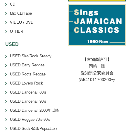
CD
Mix CD/Tape
VIDEO / DVD
OTHER
USED
USED Ska/Rock Steady
【古物商許可】
USED Early Reggae
岡崎 隆
愛知県公安委員会
USED Roots Reggae
第541011703200号
USED Lovers Rock
USED Dancehall 80's
USED Dancehall 90's
USED Dancehall 2000年以降
USED Reggae 70's-90's
USED Soul/R&B/Pops/Jazz