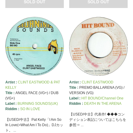
SOLD OUT
SOLD OUT
Artist :
CLINT EASTWOOD & PAT
Artist :
CLINT EASTWOOD
KELLY
Title :
PREMO BALLARENA (VG) /
Title :
ANGEL FACE (VG+) / DUB
VERSION (VG)
(VG+)
Label :
HIT BOUND/Channel One
Label :
BURNING SOUNDS(UK)
Riddim :
DEATH IN THE ARENA
Riddim :
SO IN LOVE
【USED/中古】代表作! ◆◆◆コン
【USED/中古】 Pat Kelly「I Am So
ディション表記についてはこちらを
In Love(=What Am I To Do)」DJカッ
参照⇒ ...
ト。 ...