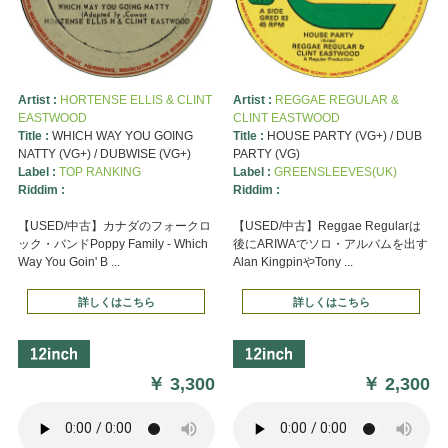
Artist :
HORTENSE ELLIS & CLINT
Artist :
REGGAE REGULAR &
EASTWOOD
CLINT EASTWOOD
Title :
WHICH WAY YOU GOING
Title :
HOUSE PARTY (VG+) / DUB
NATTY (VG+) / DUBWISE (VG+)
PARTY (VG)
Label :
TOP RANKING
Label :
GREENSLEEVES(UK)
Riddim :
Riddim :
【USED/中古】カナダのフォークロ
【USED/中古】Reggae Regularは
ック・バンドPoppy Family - Which
後にARIWAでソロ・アルバムを出す
Way You Goin' B ...
Alan KingpinやTony ...
詳しくはこちら
詳しくはこちら
￥
3,300
￥
2,300