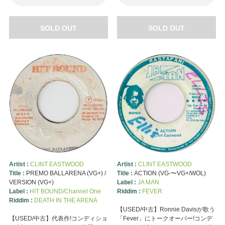
SOLD OUT
SOLD OUT
Artist :
CLINT EASTWOOD
Artist :
CLINT EASTWOOD
Title :
PREMO BALLARENA (VG+) /
Title :
ACTION (VG-〜VG+/WOL)
VERSION (VG+)
Label :
JA MAN
Label :
HIT BOUND/Channel One
Riddim :
FEVER
Riddim :
DEATH IN THE ARENA
【USED/中古】Ronnie Davisが歌う
【USED/中古】代表作!コンディショ
「Fever」にトークオーバー!コンデ