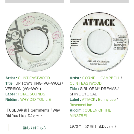
Artist :
CLINT EASTWOOD
Artist :
CORNELL CAMPBELL
/
Title :
UP TOWN TING (VG+/WOL) /
CLINT EASTWOOD
VERSION (VG+/WOL)
Title :
GIRL OF MY DREAMS /
Label :
TOTAL SOUNDS
SHINE EYE GAL
Riddim :
WHY DID YOU LIE
Label :
ATTACK
/
Bunny Lee
/
Basement Inc.
【USED/中古】Sentiments「Why
Riddim :
QUEEN OF THE
Did You Lie」DJカット
MINSTREL
1973年 【名曲!】 B:DJカット
詳しくはこちら