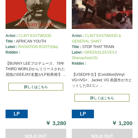
Artist :
CLINT EASTWOOD
Artist :
CLINT EASTWOOD &
Title :
AFRICAN YOUTH
GENERAL SAINT
Label :
RADIATION ROOTS(Ita)
Title :
STOP THAT TRAIN
Riddim :
Label :
GREENSLEEVES
/
Shanachie(US)
【BUNNY LEEプロデュース、78年
Riddim :
THIRD WORLDからリリースされた
屈指のDEEJAY名盤がLP初再発!】 ...
【USED/中古】[Condition]Vinyl:
VG+/VG+、Jacket: VG 表題作が大ヒ
ットしたDJコン ...
詳しくはこちら
詳しくはこちら
￥
3,280
￥
1,200
SOLD OUT
SOLD OUT