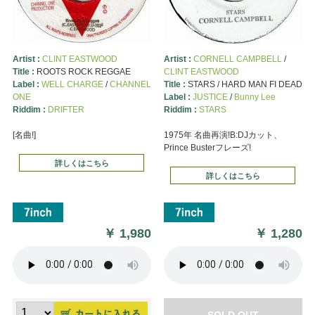
Artist :
CLINT EASTWOOD
Artist :
CORNELL CAMPBELL
/
Title :
ROOTS ROCK REGGAE
CLINT EASTWOOD
Label :
WELL CHARGE
/
CHANNEL
Title :
STARS / HARD MAN FI DEAD
ONE
Label :
JUSTICE
/
Bunny Lee
Riddim :
DRIFTER
Riddim :
STARS
[名曲!]
1975年 名曲再演!B:DJカット、
Prince Busterフレーズ!
詳しくはこちら
詳しくはこちら
￥
1,980
￥
1,280
SOLD OUT