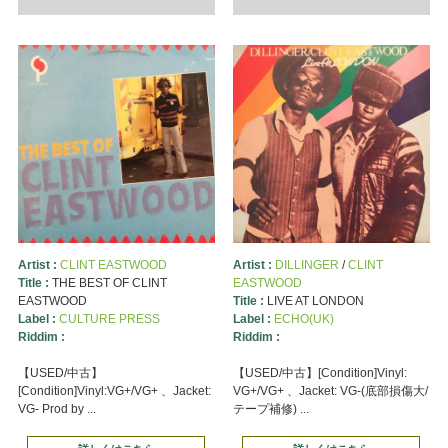
Artist :
CLINT EASTWOOD
Artist :
DILLINGER
/
CLINT
Title :
THE BEST OF CLINT
EASTWOOD
EASTWOOD
Title :
LIVE AT LONDON
Label :
CULTURE PRESS
Label :
ECHO(UK)
Riddim :
Riddim :
【USED/中古】
【USED/中古】[Condition]Vinyl:
[Condition]Vinyl:VG+/VG+ 、Jacket:
VG+/VG+ 、Jacket: VG-(底部損傷大/
VG- Prod by ...
テープ補修) ...