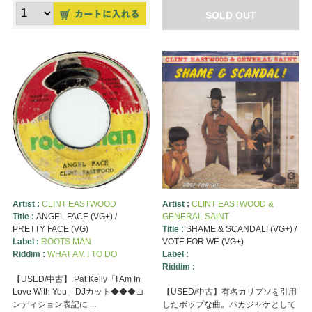
SOLD OUT
Artist :
CLINT EASTWOOD
Artist :
CLINT EASTWOOD &
Title :
ANGEL FACE (VG+) /
GENERAL SAINT
PRETTY FACE (VG)
Title :
SHAME & SCANDAL! (VG+) /
Label :
ROOTS MAN
VOTE FOR WE (VG+)
Riddim :
WHAT AM I TO DO
Label :
Riddim :
【USED/中古】 Pat Kelly「I Am In
Love With You」DJカット◆◆◆コ
【USED/中古】有名カリプソを引用
ンディション表記に ...
したポップな曲。バカジャケとして