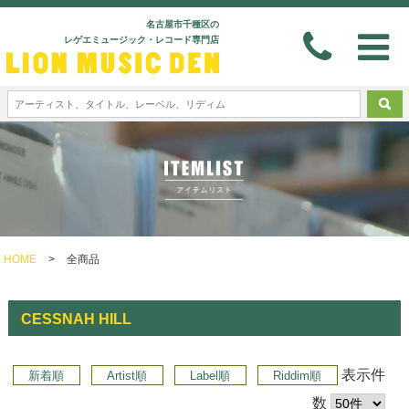
名古屋市千種区の
レゲエミュージック・レコード専門店
HOME
>
全商品
CESSNAH HILL
表示件
新着順
Artist順
Label順
Riddim順
数