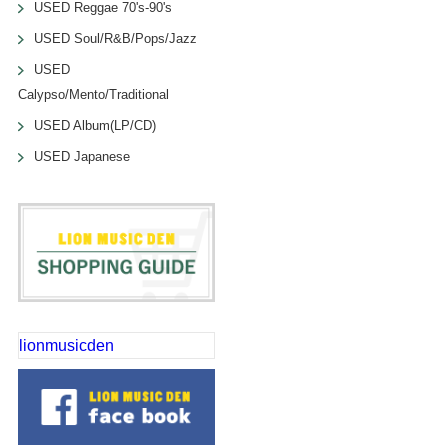
USED Reggae 70's-90's
USED Soul/R&B/Pops/Jazz
USED
Calypso/Mento/Traditional
USED Album(LP/CD)
USED Japanese
lionmusicden