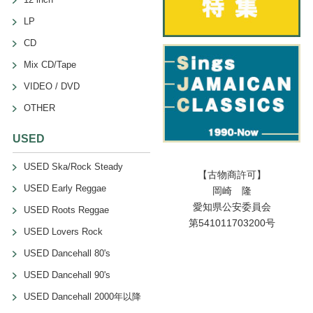
LP
CD
Mix CD/Tape
VIDEO / DVD
OTHER
USED
USED Ska/Rock Steady
【古物商許可】
USED Early Reggae
岡崎 隆
愛知県公安委員会
USED Roots Reggae
第541011703200号
USED Lovers Rock
USED Dancehall 80's
USED Dancehall 90's
USED Dancehall 2000年以降