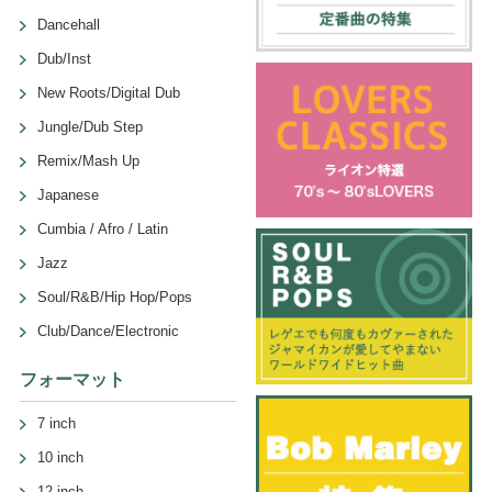
Dancehall
Dub/Inst
New Roots/Digital Dub
Jungle/Dub Step
Remix/Mash Up
Japanese
Cumbia / Afro / Latin
Jazz
Soul/R&B/Hip Hop/Pops
Club/Dance/Electronic
フォーマット
7 inch
10 inch
12 inch